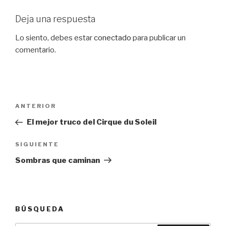
Deja una respuesta
Lo siento, debes estar
conectado
para publicar un
comentario.
Navegación
Entrada
ANTERIOR
de
anterior:
El mejor truco del Cirque du Soleil
entradas
Siguiente
SIGUIENTE
entrada
Sombras que caminan
BÚSQUEDA