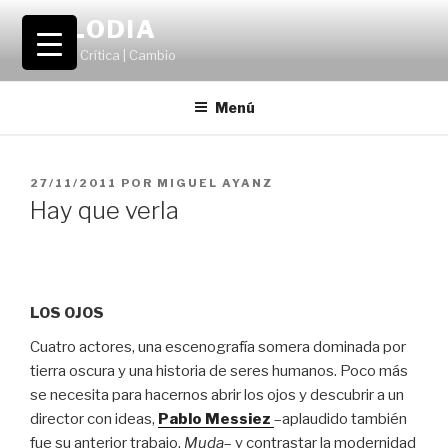
Saltar
VOLODIA
al
Teatro | Crítica | Cambio
contenido
Menú
PUBLICADO
27/11/2011
POR
MIGUEL AYANZ
EL
Hay que verla
LOS OJOS
Cuatro actores, una escenografía somera dominada por
tierra oscura y una historia de seres humanos. Poco más
se necesita para hacernos abrir los ojos y descubrir a un
director con ideas,
Pablo Messiez
–aplaudido también
fue su anterior trabajo,
Muda
– y contrastar la modernidad