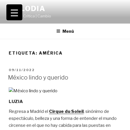
Saltar
VOLODIA
al
Teatro | Crítica | Cambio
contenido
Menú
ETIQUETA:
AMÉRICA
PUBLICADO
09/11/2022
EL
México lindo y querido
LUZIA
Regresa a Madrid el
Cirque du Soleil
, sinónimo de
espectáculo, belleza y una forma de entender el mundo
circense en el que no hay cabida para las puestas en