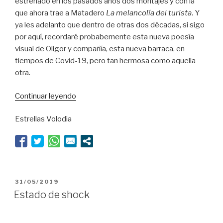
estrenado en los pasados años dos montajes y con la
que ahora trae a Matadero
La melancolía del turista
. Y
ya les adelanto que dentro de otras dos décadas, si sigo
por aquí, recordaré probabemente esta nueva poesía
visual de Oligor y compañía, esta nueva barraca, en
tiempos de Covid-19, pero tan hermosa como aquella
otra.
“La
Continuar leyendo
postal
Estrellas Volodia
más
hermosa
del
mundo”
PUBLICADO
31/05/2019
EL
Estado de shock