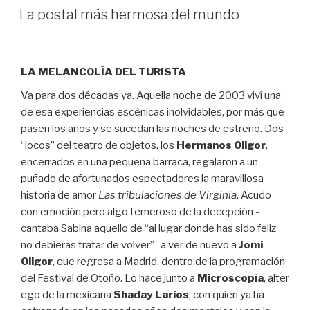
EL
La postal más hermosa del mundo
LA MELANCOLÍA DEL TURISTA
Va para dos décadas ya. Aquella noche de 2003 viví una
de esa experiencias escénicas inolvidables, por más que
pasen los años y se sucedan las noches de estreno. Dos
“locos” del teatro de objetos, los
Hermanos
Oligor
,
encerrados en una pequeña barraca, regalaron a un
puñado de afortunados espectadores la maravillosa
historia de amor
Las tribulaciones de Virginia
. Acudo
con emoción pero algo temeroso de la decepción -
cantaba Sabina aquello de “al lugar donde has sido feliz
no debieras tratar de volver”- a ver de nuevo a
Jomi
Oligor
, que regresa a Madrid, dentro de la programación
del Festival de Otoño. Lo hace junto a
Microscopía
, alter
ego de la mexicana
Shaday Larios
, con quien ya ha