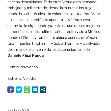
escena descuidadas. Todo en el Cirque está pensado,
trabajado y milimetrado, desde la música a los trajes,
desde la parte técnica a la coherencia del
leit motiv
por
el que cada espectáculo apuesta.
Luzia
, su nueva
maravilla -lo digo desde ya, este es uno de sus mejores
espectáculos de los ultimos años- repite viaje a México,
donde el Cirque
ya ambientó alguna escena de
Kooza
.
Una inmersión total en un México diferente y cautivador
de la mano de un genio de los escenarios llamado
Daniele Finzi Pasca
.
“México
Continuar leyendo
lindo
Estrellas Volodia
y
querido”
PUBLICADO
21/11/2020