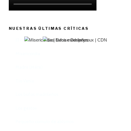
NUESTRAS ÚLTIMAS CRÍTICAS
El castillo de Lindabridis
Misericordia
Madre (Mère)
Tío Vania
Los bufos madrileños
Los gestos
Pequeño cúmulo de abismos