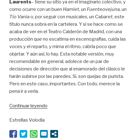
Laurents
– tiene su sitio ya en el imaginario colectivo, y
como ocurre con un buen
Hamlet
, un
Fuenteovejuna
, un
Tío Vania
o, por seguir con musicales, un
Cabaret
, este
título nunca sobra en la cartelera. Y si se hace como se
acaba de ver en el Teatro Calderón de Madrid, con una
producción que no escatima en escenografías, cuida las
voces y el reparto, y mima el ritmo, cabría poco que
objetar. Y aún así, lo hay. Esta notable versión, muy
recomendable en general, adolece de un par de
decisiones de dirección que al enamorado del clásico le
harán subirse por las paredes. Sí, son quejas de purista.
Pero en este caso, importantes. Con todo, merece la
pena ir a verla.
“Todo
Continuar leyendo
es
Estrellas Volodia
mejor
en
América”