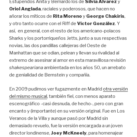
Estupendos Anita y Bernardo los de
Silvia Álvarez
y
Oriol Anglada
, raciales y poderosos, que hacen no
añorar los míticos de
Rita Moreno
y
George Chakiris
,
y otro tanto ocurre con el Riff de
Víctor González
. Y
así, en general, con el resto de los americano-polacos
Sharks y los portorriqueños Jetts, junto a sus respectivas
novias, las dos pandillas callejeras del Oeste de
Manhattan que se odian, pelean y llevan su rivalidad al
extremo de asesinar al amor en esta maravillosa revisión
shakespeariana
ambientada en los años 50, un arrebato
de genialidad de Bernstein y compañía.
En 2009 pudimos ver fugazmente en Madrid
otra versión
del mismo musical
, también fiel, con menos aparato
escenográfico -casi desnuda, de hecho-, pero con gran
encanto y (importante) en su versión original. Fue en Los
Veranos de la Villa y aunque pasó por Madrid sin
demasiado revuelo, fue la versión encargada a un joven
director londinense,
Joey McKneely
, para homenajear