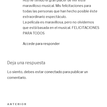
Hoy he tenido el gran placer de ver este
maravilloso musical. Mis felicitaciones para
todas las personas que han hecho posible éste
extraordinario espectáculo.
La película es maravillosa, pero no olvidemos
que está basada en el musical. FELICITACIONES
PARA TODOS
Accede para responder
Deja una respuesta
Lo siento, debes estar
conectado
para publicar un
comentario.
Navegación
Entrada
ANTERIOR