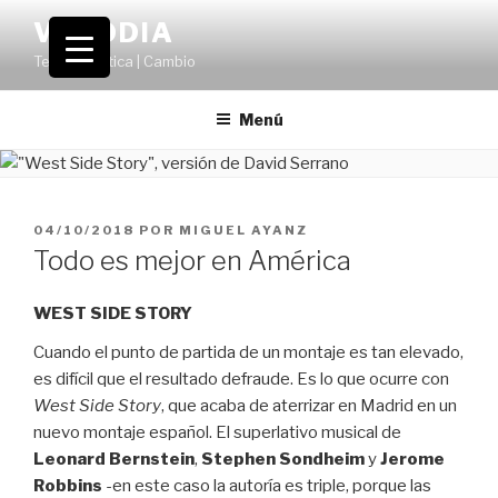
Saltar
VOLODIA
al
Teatro | Crítica | Cambio
contenido
Menú
PUBLICADO
04/10/2018
POR
MIGUEL AYANZ
EL
Todo es mejor en América
WEST SIDE STORY
Cuando el punto de partida de un montaje es tan elevado,
es difícil que el resultado defraude. Es lo que ocurre con
West Side Story
, que acaba de aterrizar en Madrid en un
nuevo montaje español. El superlativo musical de
Leonard Bernstein
,
Stephen Sondheim
y
Jerome
Robbins
-en este caso la autoría es triple, porque las