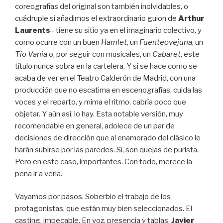
coreografías del original son también inolvidables, o
cuádruple si añadimos el extraordinario guion de
Arthur
Laurents
– tiene su sitio ya en el imaginario colectivo, y
como ocurre con un buen
Hamlet
, un
Fuenteovejuna
, un
Tío Vania
o, por seguir con musicales, un
Cabaret
, este
título nunca sobra en la cartelera. Y si se hace como se
acaba de ver en el Teatro Calderón de Madrid, con una
producción que no escatima en escenografías, cuida las
voces y el reparto, y mima el ritmo, cabría poco que
objetar. Y aún así, lo hay. Esta notable versión, muy
recomendable en general, adolece de un par de
decisiones de dirección que al enamorado del clásico le
harán subirse por las paredes. Sí, son quejas de purista.
Pero en este caso, importantes. Con todo, merece la
pena ir a verla.
Vayamos por pasos. Soberbio el trabajo de los
protagonistas, que están muy bien seleccionados. El
casting, impecable. En voz, presencia y tablas,
Javier