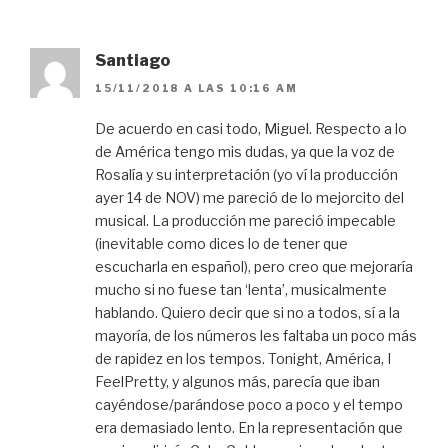
Santiago
15/11/2018 A LAS 10:16 AM
De acuerdo en casi todo, Miguel. Respecto a lo
de América tengo mis dudas, ya que la voz de
Rosalía y su interpretación (yo ví la producción
ayer 14 de NOV) me pareció de lo mejorcito del
musical. La producción me pareció impecable
(inevitable como dices lo de tener que
escucharla en español), pero creo que mejoraría
mucho si no fuese tan ‘lenta’, musicalmente
hablando. Quiero decir que si no a todos, sí a la
mayoría, de los números les faltaba un poco más
de rapidez en los tempos. Tonight, América, I
FeelPretty, y algunos más, parecía que iban
cayéndose/parándose poco a poco y el tempo
era demasiado lento. En la representación que