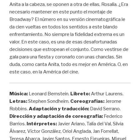
Anita a la cabeza, se oponen a otra de ellas, Rosalía. ¿Era
necesario mantener en este punto el montaje de
Broadway? El número en su versión cinematográfica le
da cien vueltas en todos los sentidos a este blando
enfrentamiento. No siempre la fidelidad extrema es un
valor. En este caso, es una de esas desafortunadas
decisiones que estropean el conjunto. Como vestirse de
gala para una fiesta y coronarlo con unas chanclas. Sin
duda, como canta Anita, todo es mejor en América. O, en
este caso, en la América del cine.
Música:
Leonard Bernstein.
Libreto:
Arthur Laurens.
Letras:
Stephen Sondheim.
Coreografías:
Jerome
Robbins.
Adaptación y traducción:
David Serrano.
Dirección y adaptación de coreografía:
Federico
Barrios.
Intérpretes:
Javier Ariano, Talía del Val, Silvia
Álvarez, Víctor González, Oriol Anglada, Jan Forrellat,
Teresa Abarca, Javier Santos, Ernesto Figueiras, Miguel