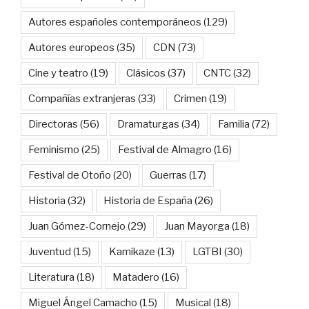
Autores españoles contemporáneos
(129)
Autores europeos
(35)
CDN
(73)
Cine y teatro
(19)
Clásicos
(37)
CNTC
(32)
Compañías extranjeras
(33)
Crimen
(19)
Directoras
(56)
Dramaturgas
(34)
Familia
(72)
Feminismo
(25)
Festival de Almagro
(16)
Festival de Otoño
(20)
Guerras
(17)
Historia
(32)
Historia de España
(26)
Juan Gómez-Cornejo
(29)
Juan Mayorga
(18)
Juventud
(15)
Kamikaze
(13)
LGTBI
(30)
Literatura
(18)
Matadero
(16)
Miguel Ángel Camacho
(15)
Musical
(18)