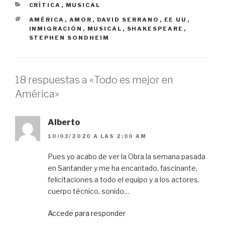
CATEGORÍAS
CRÍTICA
,
MUSICAL
ETIQUETAS
AMÉRICA
,
AMOR
,
DAVID SERRANO
,
EE UU
,
INMIGRACIÓN
,
MUSICAL
,
SHAKESPEARE
,
STEPHEN SONDHEIM
18 respuestas a «Todo es mejor en
América»
Alberto
10/03/2020 A LAS 2:00 AM
Pues yo acabo de ver la Obra la semana pasada
en Santander y me ha encantado, fascinante,
felicitaciones a todo el equipo y a los actores,
cuerpo técnico, sonido…
Accede para responder