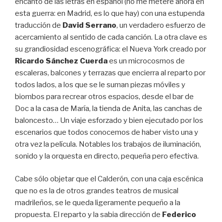
encanto de las letras en español (no me meteré ahora en
esta guerra: en Madrid, es lo que hay) con una estupenda
traducción de
David Serrano
, un verdadero esfuerzo de
acercamiento al sentido de cada canción. La otra clave es
su grandiosidad escenográfica: el Nueva York creado por
Ricardo Sánchez Cuerda
es un microcosmos de
escaleras, balcones y terrazas que encierra al reparto por
todos lados, a los que se le suman piezas móviles y
biombos para recrear otros espacios, desde el bar de
Doc a la casa de María, la tienda de Anita, las canchas de
baloncesto… Un viaje esforzado y bien ejecutado por los
escenarios que todos conocemos de haber visto una y
otra vez la película. Notables los trabajos de iluminación,
sonido y la orquesta en directo, pequeña pero efectiva.
Cabe sólo objetar que el Calderón, con una caja escénica
que no es la de otros grandes teatros de musical
madrileños, se le queda ligeramente pequeño a la
propuesta. El reparto y la sabia dirección de
Federico