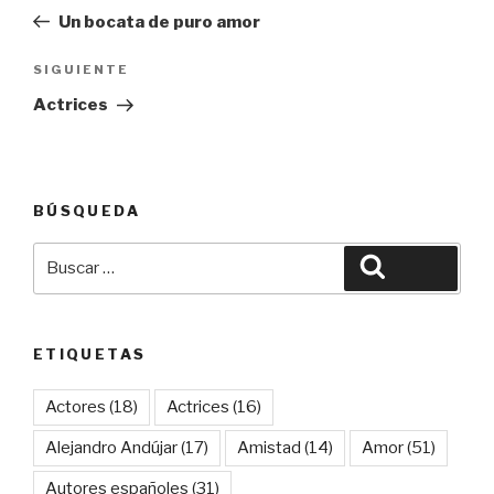
de
anterior:
Un bocata de puro amor
entradas
Siguiente
SIGUIENTE
entrada
Actrices
BÚSQUEDA
Buscar
Buscar
por:
ETIQUETAS
Actores
(18)
Actrices
(16)
Alejandro Andújar
(17)
Amistad
(14)
Amor
(51)
Autores españoles
(31)