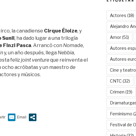
ETIQUETAS
Actores
(18)
Alejandro An
irco, la canadiense
Cirque Éloize
, y
Amor
(51)
 Sunil
, ha dado lugar a una trilogía
e Finzi Pasca
. Arrancó con
Nomade
,
Autores esp
in
y, un año después, llega
Nebbia
,
Autores eur
esta feliz
joint venture
que reinventa el
 ocho acróbatas y un maestro de
Cine y teatro
ctores y músicos.
CNTC
(32)
Crimen
(19)
Dramaturga
Feminismo
(
Festival de 
Historia
(32)