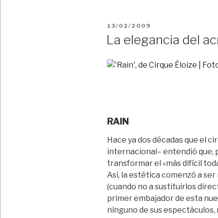
PUBLICADO
13/02/2009
EL
La elegancia del a
RAIN
Hace ya dos décadas que el ci
internacional– entendió que, 
transformar el «más difícil tod
Así, la estética comenzó a se
(cuando no a sustituirlos dire
primer embajador de esta nuev
ninguno de sus espectáculos, 