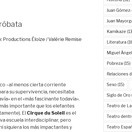
Juan Gómez-
Juan Mayorg
cróbata
Kamikaze
(13
Literatura
(1
Miguel Ánge
Pobreza
(15)
Relaciones d
rco –al menos cierta corriente
Sexo
(15)
para su supervivencia, necesitaba
Siglo de Oro
avía» en el «más fascinante todavía».
r más importante que los elefantes
Teatro de La
ctamente). El
Cirque du Soleil
es el
Teatro dentr
a escuela interdisciplinar, pero
ni siquiera los más impactantes y
Teatro Espa