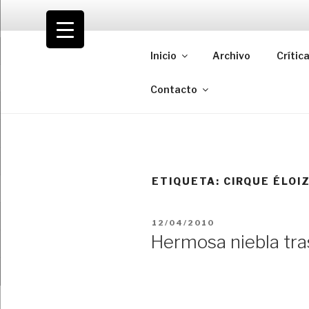
Saltar
al
VOLODIA
contenido
Inicio
Archivo
Crític
Teatro | Crítica | Cambio
Contacto
ETIQUETA:
CIRQUE ÉLOI
PUBLICADO
12/04/2010
EL
Hermosa niebla tras 