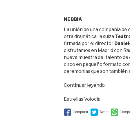
NEBBIA
La unión de una compañía de c
otra dramática, la suiza
Teatro
firmada por el director
Daniel
disfrutamos en Madrid con
Ra
nueva muestra del talento de 
circo en pequeño formato con
ceremonias que son también a
“Hermosa
Continuar leyendo
niebla
tras
Estrellas Volodia
la
lluvia”