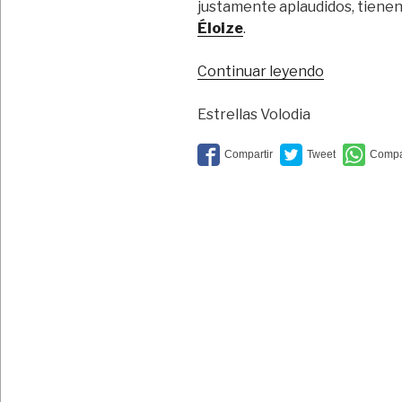
justamente aplaudidos, tienen 
Éloize
.
“La
Continuar leyendo
elegancia
del
Estrellas Volodia
acróbata”