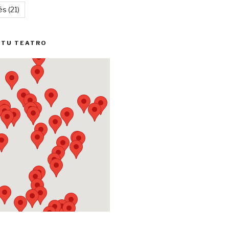
és
(21)
 TU TEATRO