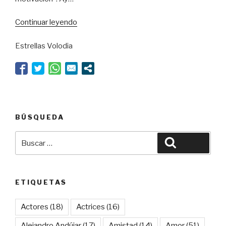
“Sintagma
Continuar leyendo
inaceptable”
Estrellas Volodia
BÚSQUEDA
Buscar
Buscar
por:
ETIQUETAS
Actores
(18)
Actrices
(16)
Alejandro Andújar
(17)
Amistad
(14)
Amor
(51)