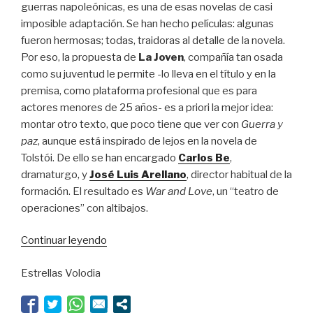
guerras napoleónicas, es una de esas novelas de casi
imposible adaptación. Se han hecho películas: algunas
fueron hermosas; todas, traidoras al detalle de la novela.
Por eso, la propuesta de
La Joven
, compañía tan osada
como su juventud le permite -lo lleva en el título y en la
premisa, como plataforma profesional que es para
actores menores de 25 años- es a priori la mejor idea:
montar otro texto, que poco tiene que ver con
Guerra y
paz
, aunque está inspirado de lejos en la novela de
Tolstói. De ello se han encargado
Carlos Be
,
dramaturgo, y
José Luis Arellano
, director habitual de la
formación. El resultado es
War and Love
, un “teatro de
operaciones” con altibajos.
“Tolstói
Continuar leyendo
en
Estrellas Volodia
el
laberinto
de