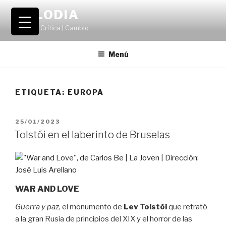
Saltar
VOLODIA
al
Teatro | Crítica | Cambio
contenido
Menú
ETIQUETA:
EUROPA
PUBLICADO
25/01/2023
EL
Tolstói en el laberinto de Bruselas
WAR AND LOVE
Guerra y paz
, el monumento de
Lev Tolstói
que retrató
a la gran Rusia de principios del XIX y el horror de las