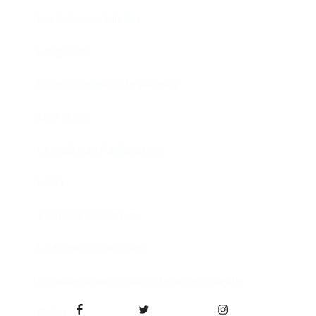
Los bufos madrileños
Los gestos
Pequeño cúmulo de abismos
Abre el ojo
La madre de Frankenstein
Rabia
The Book of Mormon
La discreta enamorada
Me trataste con olvido. Clásicas en rebeldía
Facebook
Twitter
Instagram
Cielos