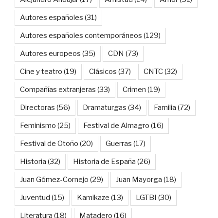
Autores españoles
(31)
Autores españoles contemporáneos
(129)
Autores europeos
(35)
CDN
(73)
Cine y teatro
(19)
Clásicos
(37)
CNTC
(32)
Compañías extranjeras
(33)
Crimen
(19)
Directoras
(56)
Dramaturgas
(34)
Familia
(72)
Feminismo
(25)
Festival de Almagro
(16)
Festival de Otoño
(20)
Guerras
(17)
Historia
(32)
Historia de España
(26)
Juan Gómez-Cornejo
(29)
Juan Mayorga
(18)
Juventud
(15)
Kamikaze
(13)
LGTBI
(30)
Literatura
(18)
Matadero
(16)