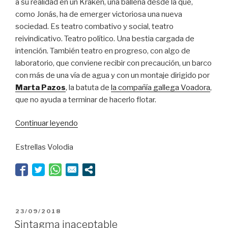
a su realidad en un Kraken, una ballena desde la que,
como Jonás, ha de emerger victoriosa una nueva
sociedad. Es teatro combativo y social, teatro
reivindicativo. Teatro político. Una bestia cargada de
intención. También teatro en progreso, con algo de
laboratorio, que conviene recibir con precaución, un barco
con más de una vía de agua y con un montaje dirigido por
Marta Pazos
, la batuta de
la compañía gallega Voadora
,
que no ayuda a terminar de hacerlo flotar.
“Llamadme
Continuar leyendo
Ismael”
Estrellas Volodia
PUBLICADO
23/09/2018
EL
Sintagma inaceptable