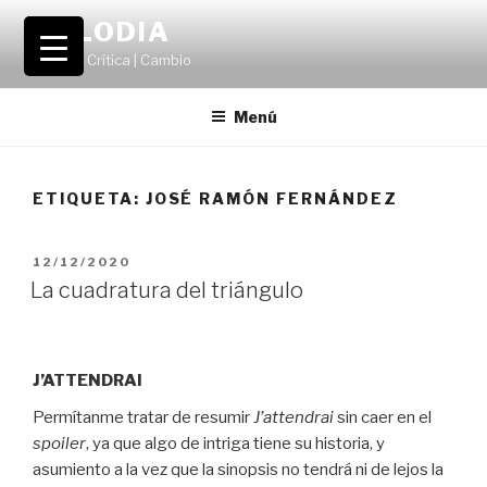
Saltar
VOLODIA
al
Teatro | Crítica | Cambio
contenido
Menú
ETIQUETA:
JOSÉ RAMÓN FERNÁNDEZ
PUBLICADO
12/12/2020
EL
La cuadratura del triángulo
J’ATTENDRAI
Permítanme tratar de resumir
J’attendrai
sin caer en el
spoiler
, ya que algo de intriga tiene su historia, y
asumiento a la vez que la sinopsis no tendrá ni de lejos la