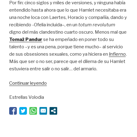
Por fin: cinco siglos y miles de versiones, y ninguna había
entendido hasta ahora que lo que Hamlet necesitaba era
una noche loca con Laertes, Horacio y compañía, dando y
recibiendo -Ofelia incluida–, en un
totum revolutum
digno del más clandestino cuarto oscuro. Menos mal que
Tomaž Pandur
se ha empeñado en poner todo su
talento –y es una pena, porque tiene mucho– al servicio
de sus obsesiones sexuales, como ya hiciera en
Infierno
.
Más que ser o no ser, parece que el dilema de su Hamlet
estuviera entre salir o no salir… del armario.
“Salir
Continuar leyendo
o
Estrellas Volodia
no
salir,
ésa
es
la
cuestión”