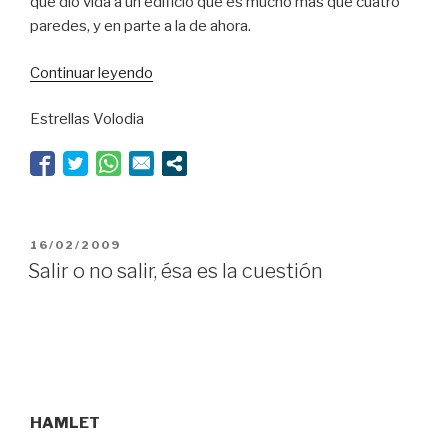
que dio vida a un edificio que es mucho más que cuatro
paredes, y en parte a la de ahora.
“Un
Continuar leyendo
bocata
Estrellas Volodia
de
puro
amor”
PUBLICADO
16/02/2009
EL
Salir o no salir, ésa es la cuestión
HAMLET