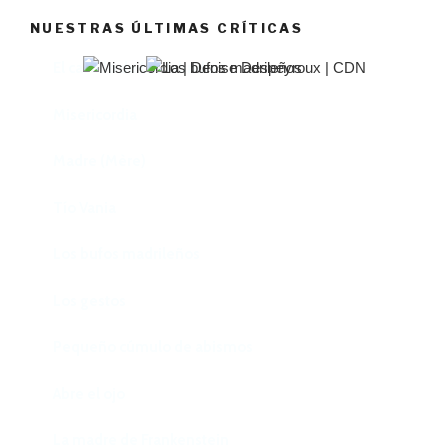
NUESTRAS ÚLTIMAS CRÍTICAS
El castillo de Lindabridis
Misericordia
Madre (Mère)
Tío Vania
Los bufos madrileños
Los gestos
Pequeño cúmulo de abismos
Abre el ojo
La madre de Frankenstein