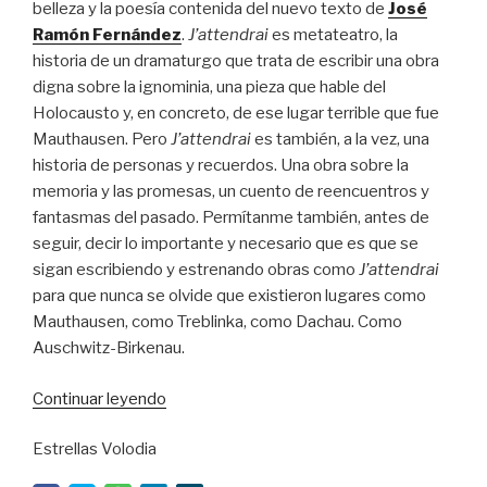
belleza y la poesía contenida del nuevo texto de
José
Ramón Fernández
.
J’attendrai
es metateatro, la
historia de un dramaturgo que trata de escribir una obra
digna sobre la ignominia, una pieza que hable del
Holocausto y, en concreto, de ese lugar terrible que fue
Mauthausen. Pero
J’attendrai
es también, a la vez, una
historia de personas y recuerdos. Una obra sobre la
memoria y las promesas, un cuento de reencuentros y
fantasmas del pasado. Permítanme también, antes de
seguir, decir lo importante y necesario que es que se
sigan escribiendo y estrenando obras como
J’attendrai
para que nunca se olvide que existieron lugares como
Mauthausen, como Treblinka, como Dachau. Como
Auschwitz-Birkenau.
“La
Continuar leyendo
cuadratura
Estrellas Volodia
del
triángulo”