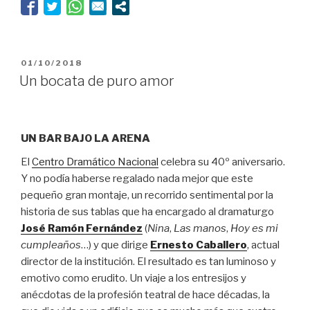
PUBLICADO
01/10/2018
EL
Un bocata de puro amor
UN BAR BAJO LA ARENA
El
Centro Dramático Nacional
celebra su 40º aniversario.
Y no podía haberse regalado nada mejor que este
pequeño gran montaje, un recorrido sentimental por la
historia de sus tablas que ha encargado al dramaturgo
José Ramón Fernández
(
Nina
,
Las manos
,
Hoy es mi
cumpleaños
…) y que dirige
Ernesto Caballero
, actual
director de la institución. El resultado es tan luminoso y
emotivo como erudito. Un viaje a los entresijos y
anécdotas de la profesión teatral de hace décadas, la