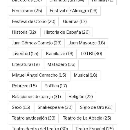
Directoras
(56)
Dramaturgas
(34)
Familia
(72)
Feminismo
(25)
Festival de Almagro
(16)
Festival de Otoño
(20)
Guerras
(17)
Historia
(32)
Historia de España
(26)
Juan Gómez-Cornejo
(29)
Juan Mayorga
(18)
Juventud
(15)
Kamikaze
(13)
LGTBI
(30)
Literatura
(18)
Matadero
(16)
Miguel Ángel Camacho
(15)
Musical
(18)
Pobreza
(15)
Política
(17)
Relaciones de pareja
(31)
Religión
(22)
Sexo
(15)
Shakespeare
(39)
Siglo de Oro
(61)
Teatro anglosajón
(33)
Teatro de La Abadía
(25)
Teatro dentro del teatro
(30)
Teatro Español
(25)