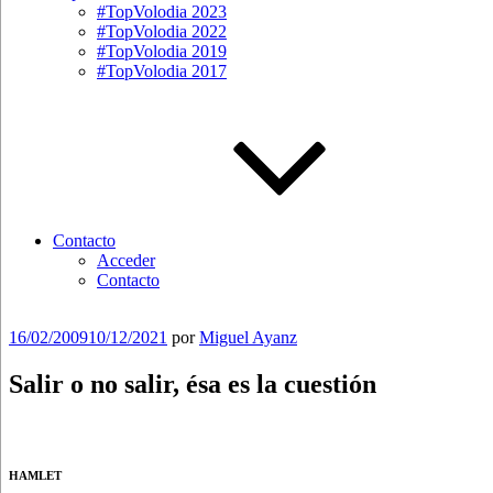
#TopVolodia 2023
#TopVolodia 2022
#TopVolodia 2019
#TopVolodia 2017
Contacto
Acceder
Contacto
Publicado
16/02/2009
10/12/2021
por
Miguel Ayanz
el
Salir o no salir, ésa es la cuestión
HAMLET