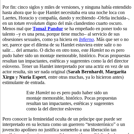
Por fin: cinco siglos y miles de versiones, y ninguna había entendido
hasta ahora que lo que Hamlet necesitaba era una noche loca con
Laertes, Horacio y compañía, dando y recibiendo -Ofelia incluida–,
en un
totum revolutum
digno del más clandestino cuarto oscuro.
Menos mal que
Tomaž Pandur
se ha empeñado en poner todo su
talento –y es una pena, porque tiene mucho– al servicio de sus
obsesiones sexuales, como ya hiciera en
Infierno
. Más que ser o no
ser, parece que el dilema de su Hamlet estuviera entre salir o no
salir… del armario.
O dicho en otro tono, este
Hamlet
no es pero
pudo haber sido un montaje memorable, histórico. Pocas propuestas
resultan tan impactantes, estéticas y sugerentes como la del director
esloveno. Tener un Hamlet interpretado por una actriz en vez de un
actor resulta, sin ser nada original (
Sarah Bernhardt
,
Margarita
Xirgu
y
Nuria Espert
, entre otras muchas, ya lo hicieron antes)
estimulante de entrada.
Este
Hamlet
no es pero pudo haber sido un
montaje memorable, histórico. Pocas propuestas
resultan tan impactantes, estéticas y sugerentes
como la del director esloveno
Pero conocer la femineidad oculta de un príncipe que puede ser
interpretado en su lectura como un guerrero “testosterónico” o un
jovencito apolíneo no justifica someterlo a una liberación tan