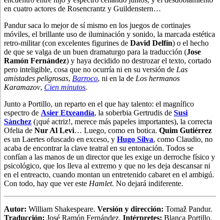
en cuatro actores de Rosencrantz y Guildenstern…
Pandur saca lo mejor de sí mismo en los juegos de cortinajes
móviles, el brillante uso de iluminación y sonido, la marcada estética
retro-militar (con excelentes figurines de
David Delfín
) o el hecho
de que se valga de un buen dramaturgo para la traducción (
Jose
Ramón Fernández
) y haya decidido no destrozar el texto, cortado
pero inteligible, cosa que no ocurría ni en su versión de
Las
amistades peligrosas
,
Barroco
, ni en la de
Los hermanos
Karamazov
,
Cien minutos
.
Junto a Portillo, un reparto en el que hay talento: el magnífico
espectro de
Asier Etxeandía
, la soberbia Gertrudis de
Susi
Sánchez
(¡qué actriz!, merece más papeles importantes), la correcta
Ofelia de
Nur Al Levi
… Luego, como en botica.
Quim Gutiérrez
es un Laertes ofuscado en exceso, y
Hugo Silva
, como Claudio, no
acaba de encontrar la clave teatral en su entonación. Todos se
confían a las manos de un director que les exige un derroche físico y
psicológico, que los lleva al extremo y que no les deja descansar ni
en el entreacto, cuando montan un entretenido cabaret en el ambigú.
Con todo, hay que ver este
Hamlet
. No dejará indiferente.
Autor
:
William Shakespeare.
Versión y dirección:
Tomaž
Pandur.
Traducción:
José Ramón Fernández.
Intérpretes:
Blanca Portillo,