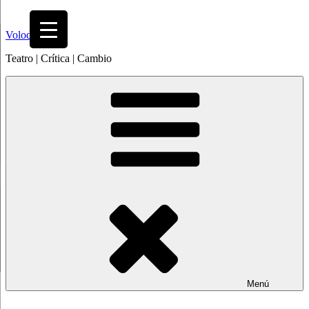
Saltar
al
Volodia
contenido
Teatro | Crítica | Cambio
Menú