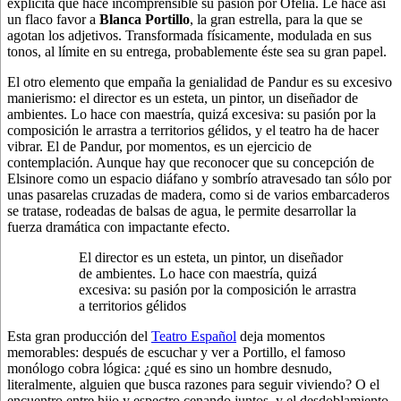
explícita que hace incomprensible su pasión por Ofelia. Le hace así
un flaco favor a
Blanca Portillo
, la gran estrella, para la que se
agotan los adjetivos. Transformada físicamente, modulada en sus
tonos, al límite en su entrega, probablemente éste sea su gran papel.
El otro elemento que empaña la genialidad de Pandur es su excesivo
manierismo: el director es un esteta, un pintor, un diseñador de
ambientes. Lo hace con maestría, quizá excesiva: su pasión por la
composición le arrastra a territorios gélidos, y el teatro ha de hacer
vibrar. El de Pandur, por momentos, es un ejercicio de
contemplación. Aunque hay que reconocer que su concepción de
Elsinore como un espacio diáfano y sombrío atravesado tan sólo por
unas pasarelas cruzadas de madera, como si de varios embarcaderos
se tratase, rodeadas de balsas de agua, le permite desarrollar la
fuerza dramática con impactante efecto.
El director es un esteta, un pintor, un diseñador
de ambientes. Lo hace con maestría, quizá
excesiva: su pasión por la composición le arrastra
a territorios gélidos
Esta gran producción del
Teatro Español
deja momentos
memorables: después de escuchar y ver a Portillo, el famoso
monólogo cobra lógica: ¿qué es sino un hombre desnudo,
literalmente, alguien que busca razones para seguir viviendo? O el
encuentro entre hijo y espectro cenando juntos, y el desdoblamiento