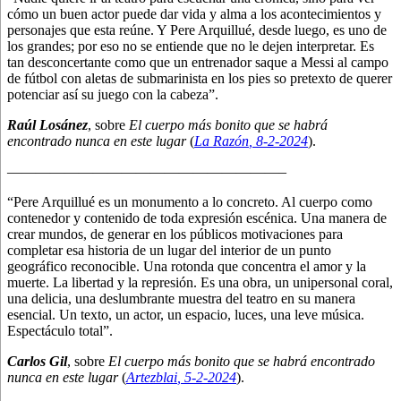
cómo un buen actor puede dar vida y alma a los acontecimientos y
personajes que esta reúne. Y Pere Arquillué, desde luego, es uno de
los grandes; por eso no se entiende que no le dejen interpretar. Es
tan desconcertante como que un entrenador saque a Messi al campo
de fútbol con aletas de submarinista en los pies so pretexto de querer
potenciar así su juego con la cabeza”.
Raúl Losánez
, sobre
El cuerpo más bonito que se habrá
encontrado nunca en este lugar
(
La Razón
, 8
-2-2024
).
———————————————————–
“Pere Arquillué es un monumento a lo concreto. Al cuerpo como
contenedor y contenido de toda expresión escénica. Una manera de
crear mundos, de generar en los públicos motivaciones para
completar esa historia de un lugar del interior de un punto
geográfico reconocible. Una rotonda que concentra el amor y la
muerte. La libertad y la represión. Es una obra, un unipersonal coral,
una delicia, una deslumbrante muestra del teatro en su manera
esencial. Un texto, un actor, un espacio, luces, una leve música.
Espectáculo total”.
Carlos Gil
, sobre
El cuerpo más bonito que se habrá encontrado
nunca en este lugar
(
Artezblai
, 5
-2-2024
).