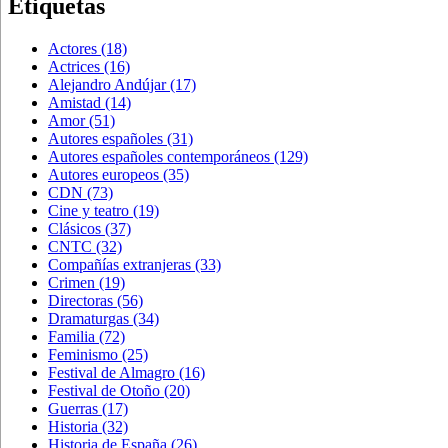
Etiquetas
Actores
(18)
Actrices
(16)
Alejandro Andújar
(17)
Amistad
(14)
Amor
(51)
Autores españoles
(31)
Autores españoles contemporáneos
(129)
Autores europeos
(35)
CDN
(73)
Cine y teatro
(19)
Clásicos
(37)
CNTC
(32)
Compañías extranjeras
(33)
Crimen
(19)
Directoras
(56)
Dramaturgas
(34)
Familia
(72)
Feminismo
(25)
Festival de Almagro
(16)
Festival de Otoño
(20)
Guerras
(17)
Historia
(32)
Historia de España
(26)