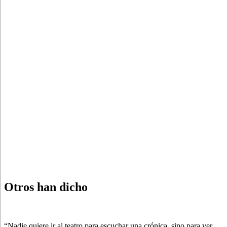
Otros han dicho
“Nadie quiere ir al teatro para escuchar una crónica, sino para ver