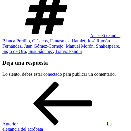
Asier Etxeandia
,
Blanca Portillo
,
Clásicos
,
Fantasmas
,
Hamlet
,
José Ramón
Fernández
,
Juan Gómez-Cornejo
,
Manuel Morón
,
Shakespeare
,
Siglo de Oro
,
Susi Sánchez
,
Tomaz Pandur
Deja una respuesta
Lo siento, debes estar
conectado
para publicar un comentario.
Navegación
Entrada
anterior:
de
entradas
Anterior
La
elegancia del acróbata