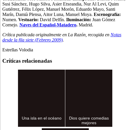
Susi Sánchez, Hugo Silva, Asier Etxeandia, Nur Al Levi, Quim
Gutiérrez, Félix López, Manuel Morón, Eduardo Mayo, Santi
Marín, Damià Plensa, Aitor Luna, Manuel Moya.
Escenografía:
Numen.
Vestuario:
David Delfín.
Iluminación:
Juan Gómez
Cornejo.
Naves del Español-Matadero
.
Madrid.
Crítica publicada originalmente en La Razón, recogida en
Notas
desde la fila siete (Febrero 2009)
.
Estrellas Volodia
Críticas relacionadas
Una isla en el océano
Dios quiere comedias
mejores