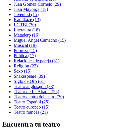
Juan Gómez-Cornejo
(29)
Juan Mayorga
(18)
Juventud
(15)
Kamikaze
(13)
LGTBI
(30)
Literatura
(18)
Matadero
(16)
Miguel Ángel Camacho
(15)
Musical
(18)
Pobreza
(15)
Política
(17)
Relaciones de pareja
(31)
Religión
(22)
Sexo
(15)
Shakespeare
(39)
Siglo de Oro
(61)
Teatro anglosajón
(33)
Teatro de La Abadía
(25)
Teatro dentro del teatro
(30)
Teatro Español
(25)
Teatro europeo
(15)
Teatro francés
(21)
Encuentra tu teatro