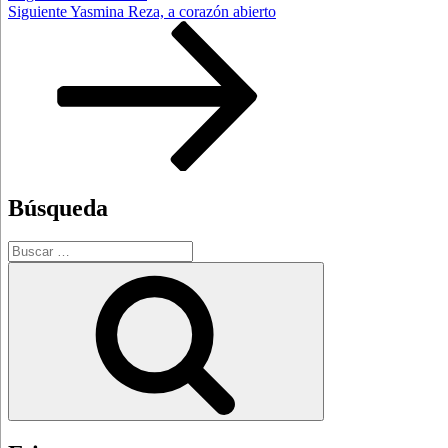
Siguiente
Siguiente
Yasmina Reza, a corazón abierto
entrada
Búsqueda
Buscar
por:
Buscar