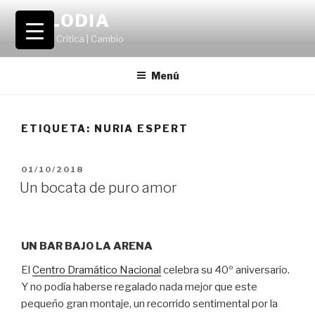
Saltar
VOLODIA
al
Teatro | Crítica | Cambio
contenido
Menú
ETIQUETA:
NURIA ESPERT
PUBLICADO
01/10/2018
EL
Un bocata de puro amor
UN BAR BAJO LA ARENA
El
Centro Dramático Nacional
celebra su 40º aniversario.
Y no podía haberse regalado nada mejor que este
pequeño gran montaje, un recorrido sentimental por la