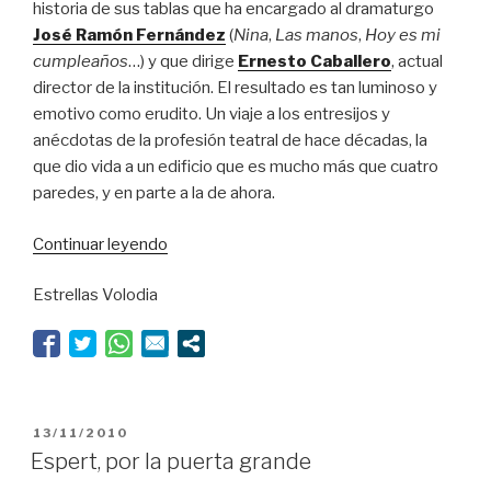
historia de sus tablas que ha encargado al dramaturgo
José Ramón Fernández
(
Nina
,
Las manos
,
Hoy es mi
cumpleaños
…) y que dirige
Ernesto Caballero
, actual
director de la institución. El resultado es tan luminoso y
emotivo como erudito. Un viaje a los entresijos y
anécdotas de la profesión teatral de hace décadas, la
que dio vida a un edificio que es mucho más que cuatro
paredes, y en parte a la de ahora.
“Un
Continuar leyendo
bocata
Estrellas Volodia
de
puro
amor”
PUBLICADO
13/11/2010
EL
Espert, por la puerta grande