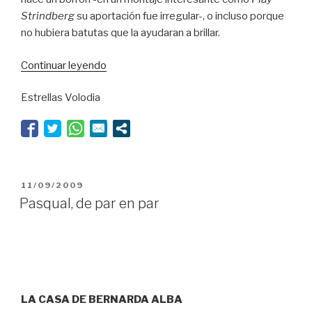
Strindberg
su aportación fue irregular-, o incluso porque
no hubiera batutas que la ayudaran a brillar.
“Espert,
Continuar leyendo
por
Estrellas Volodia
la
puerta
grande”
PUBLICADO
11/09/2009
EL
Pasqual, de par en par
LA CASA DE BERNARDA ALBA