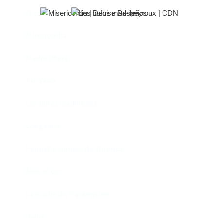
El castillo de Lindabridis
Misericordia
Madre (Mère)
Tío Vania
Los bufos madrileños
Los gestos
Pequeño cúmulo de abismos
Abre el ojo
La madre de Frankenstein
Rabia