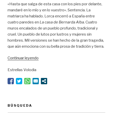
«Hasta que salga de esta casa con los pies por delante,
mandaré en lo mío y en lo vuestro». Sentencia. La
matriarca ha hablado. Lorca encerró a España entre
cuatro paredes en
La casa de Bernarda Alba
. Cuatro
muros encalados de un pueblo profundo, tradicional y
cruel. Un pueblo de lutos por lustros y mujeres sin
hombres. Mil versiones se han hecho de la gran tragedia,
que aún emociona con su bella prosa de tradición y tierra.
“Pasqual,
Continuar leyendo
de
Estrellas Volodia
par
en
par”
BÚSQUEDA