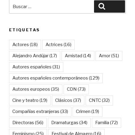
Buscar
Buscar
por:
ETIQUETAS
Actores
(18)
Actrices
(16)
Alejandro Andújar
(17)
Amistad
(14)
Amor
(51)
Autores españoles
(31)
Autores españoles contemporáneos
(129)
Autores europeos
(35)
CDN
(73)
Cine y teatro
(19)
Clásicos
(37)
CNTC
(32)
Compañías extranjeras
(33)
Crimen
(19)
Directoras
(56)
Dramaturgas
(34)
Familia
(72)
Feminismo
(25)
Festival de Almagro
(16)