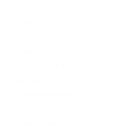
Madre (Mère)
Tío Vania
Los bufos madrileños
Los gestos
Pequeño cúmulo de abismos
Abre el ojo
La madre de Frankenstein
Rabia
The Book of Mormon
La discreta enamorada