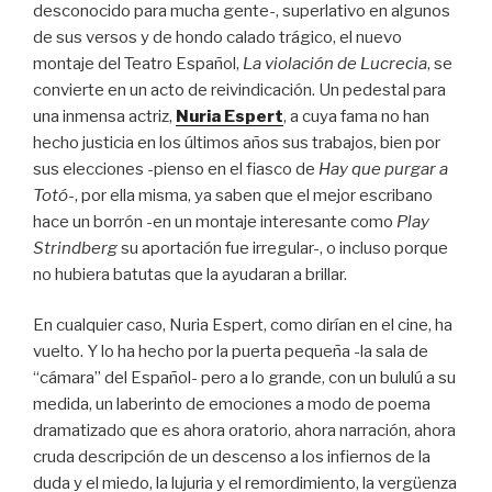
desconocido para mucha gente-, superlativo en algunos
de sus versos y de hondo calado trágico, el nuevo
montaje del Teatro Español,
La violación de Lucrecia
, se
convierte en un acto de reivindicación. Un pedestal para
una inmensa actriz,
Nuria Espert
, a cuya fama no han
hecho justicia en los últimos años sus trabajos, bien por
sus elecciones -pienso en el fiasco de
Hay que purgar a
Totó
-, por ella misma, ya saben que el mejor escribano
hace un borrón -en un montaje interesante como
Play
Strindberg
su aportación fue irregular-, o incluso porque
no hubiera batutas que la ayudaran a brillar.
En cualquier caso, Nuria Espert, como dirían en el cine, ha
vuelto. Y lo ha hecho por la puerta pequeña -la sala de
“cámara” del Español- pero a lo grande, con un bululú a su
medida, un laberinto de emociones a modo de poema
dramatizado que es ahora oratorio, ahora narración, ahora
cruda descripción de un descenso a los infiernos de la
duda y el miedo, la lujuria y el remordimiento, la vergüenza