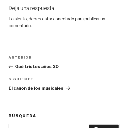
Deja una respuesta
Lo siento, debes estar
conectado
para publicar un
comentario.
Navegación
Entrada
ANTERIOR
de
anterior:
Qué tristes años 20
entradas
Siguiente
SIGUIENTE
entrada
El canon de los musicales
BÚSQUEDA
Buscar