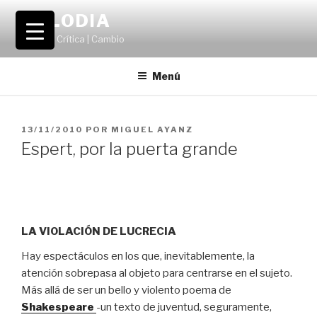
Saltar
VOLODIA
al
Teatro | Crítica | Cambio
contenido
Menú
PUBLICADO
13/11/2010
POR
MIGUEL AYANZ
EL
Espert, por la puerta grande
LA VIOLACIÓN DE LUCRECIA
Hay espectáculos en los que, inevitablemente, la
atención sobrepasa al objeto para centrarse en el sujeto.
Más allá de ser un bello y violento poema de
Shakespeare
-un texto de juventud, seguramente,