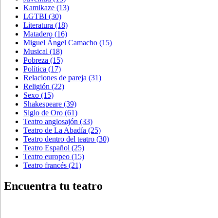
Kamikaze
(13)
LGTBI
(30)
Literatura
(18)
Matadero
(16)
Miguel Ángel Camacho
(15)
Musical
(18)
Pobreza
(15)
Política
(17)
Relaciones de pareja
(31)
Religión
(22)
Sexo
(15)
Shakespeare
(39)
Siglo de Oro
(61)
Teatro anglosajón
(33)
Teatro de La Abadía
(25)
Teatro dentro del teatro
(30)
Teatro Español
(25)
Teatro europeo
(15)
Teatro francés
(21)
Encuentra tu teatro