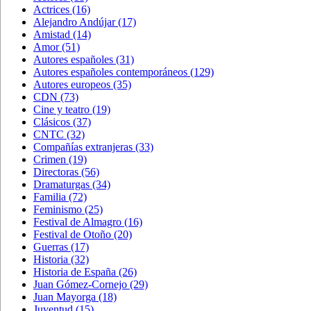
Actrices
(16)
Alejandro Andújar
(17)
Amistad
(14)
Amor
(51)
Autores españoles
(31)
Autores españoles contemporáneos
(129)
Autores europeos
(35)
CDN
(73)
Cine y teatro
(19)
Clásicos
(37)
CNTC
(32)
Compañías extranjeras
(33)
Crimen
(19)
Directoras
(56)
Dramaturgas
(34)
Familia
(72)
Feminismo
(25)
Festival de Almagro
(16)
Festival de Otoño
(20)
Guerras
(17)
Historia
(32)
Historia de España
(26)
Juan Gómez-Cornejo
(29)
Juan Mayorga
(18)
Juventud
(15)