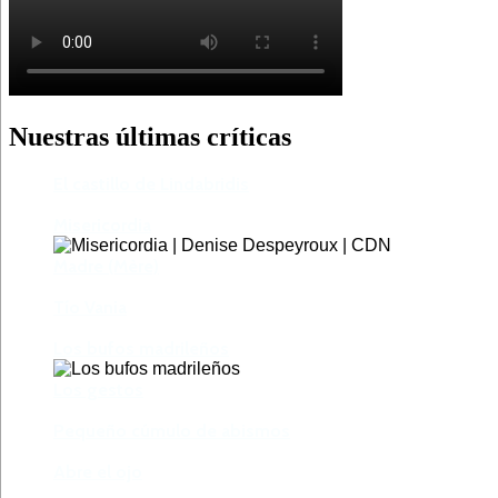
Nuestras últimas críticas
El castillo de Lindabridis
Misericordia
Madre (Mère)
Tío Vania
Los bufos madrileños
Los gestos
Pequeño cúmulo de abismos
Abre el ojo