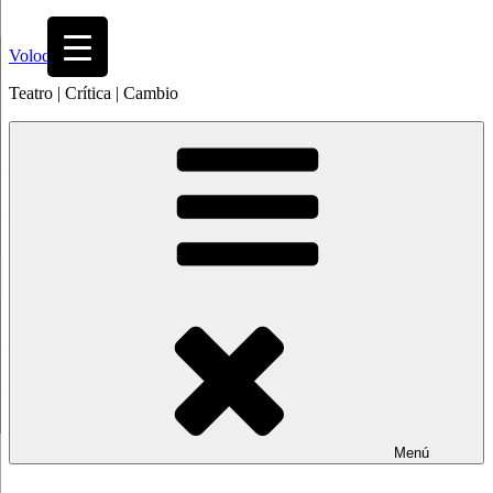
Saltar
al
Volodia
contenido
Teatro | Crítica | Cambio
Menú