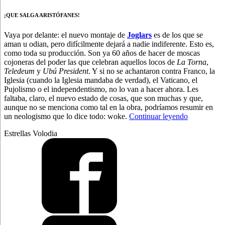
¡QUE SALGA ARISTÓFANES!
Vaya por delante: el nuevo montaje de
Joglars
es de los que se
aman u odian, pero difícilmente dejará a nadie indiferente. Esto es,
como toda su producción. Son ya 60 años de hacer de moscas
cojoneras del poder las que celebran aquellos locos de
La Torna
,
Teledeum
y
Ubú President
. Y si no se achantaron contra Franco, la
Iglesia (cuando la Iglesia mandaba de verdad), el Vaticano, el
Pujolismo o el independentismo, no lo van a hacer ahora. Les
faltaba, claro, el nuevo estado de cosas, que son muchas y que,
aunque no se menciona como tal en la obra, podríamos resumir en
“Joglars,
un neologismo que lo dice todo: woke.
Continuar leyendo
con
Estrellas Volodia
un
par”