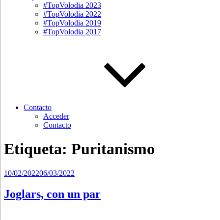
#TopVolodia 2023
#TopVolodia 2022
#TopVolodia 2019
#TopVolodia 2017
Contacto
Acceder
Contacto
Etiqueta:
Puritanismo
Publicado
10/02/2022
06/03/2022
el
Joglars, con un par