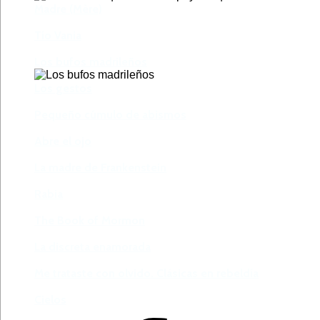
Madre (Mère)
Tío Vania
Los bufos madrileños
Los gestos
Pequeño cúmulo de abismos
Abre el ojo
La madre de Frankenstein
Rabia
The Book of Mormon
La discreta enamorada
Me trataste con olvido. Clásicas en rebeldía
Cielos