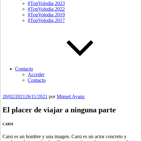
#TopVolodia 2023
#TopVolodia 2022
#TopVolodia 2019
#TopVolodia 2017
Contacto
Acceder
Contacto
Publicado
20/02/2021
26/11/2021
por
Miguel Ayanz
el
El placer de viajar a ninguna parte
CARSI
Carsi es un hombre y una imagen. Carsi es un actor concreto y