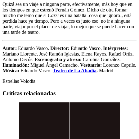
Quizá sea un viaje a ninguna parte, efectivamente, más hoy que en
los tiempos en que estrenó Fernán Gómez. Dicho de otra forma:
mucho me temo que si
Carsi
es una batalla -cosa que ignoro-, está
perdida hace ya tiempo. Pero a veces es justo eso, no ir a ninguna
parte, viajar por el placer de viajar, lo mejor que se puede hacer con
una tarde de teatro.
Autor:
Eduardo Vasco.
Director:
Eduardo Vasco.
Intérpretes:
Mariano Llorente, José Ramón Iglesias, Elena Rayos, Rafael Ortiz,
Antonio Decós.
Escenografía y atrezo:
Carolina González.
Iluminación:
Miguel Ángel Camacho.
Vestuario:
Lorenzo Caprile.
Música:
Eduardo Vasco.
Teatro de La Abadía
.
Madrid.
Estrellas Volodia
Críticas relacionadas