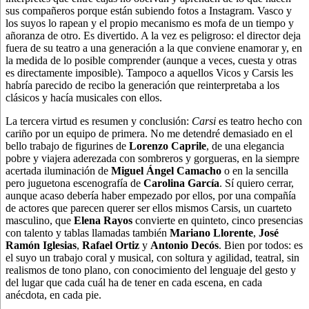
sus compañeros porque están subiendo fotos a Instagram. Vasco y
los suyos lo rapean y el propio mecanismo es mofa de un tiempo y
añoranza de otro. Es divertido. A la vez es peligroso: el director deja
fuera de su teatro a una generación a la que conviene enamorar y, en
la medida de lo posible comprender (aunque a veces, cuesta y otras
es directamente imposible). Tampoco a aquellos Vicos y Carsis les
habría parecido de recibo la generación que reinterpretaba a los
clásicos y hacía musicales con ellos.
La tercera virtud es resumen y conclusión:
Carsi
es teatro hecho con
cariño por un equipo de primera. No me detendré demasiado en el
bello trabajo de figurines de
Lorenzo Caprile
, de una elegancia
pobre y viajera aderezada con sombreros y gorgueras, en la siempre
acertada iluminación de
Miguel Ángel Camacho
o en la sencilla
pero juguetona escenografía de
Carolina García
. Sí quiero cerrar,
aunque acaso debería haber empezado por ellos, por una compañía
de actores que parecen querer ser ellos mismos Carsis, un cuarteto
masculino, que
Elena Rayos
convierte en quinteto, cinco presencias
con talento y tablas llamadas también
Mariano Llorente
,
José
Ramón Iglesias
,
Rafael Ortiz
y
Antonio Decós
. Bien por todos: es
el suyo un trabajo coral y musical, con soltura y agilidad, teatral, sin
realismos de tono plano, con conocimiento del lenguaje del gesto y
del lugar que cada cuál ha de tener en cada escena, en cada
anécdota, en cada pie.