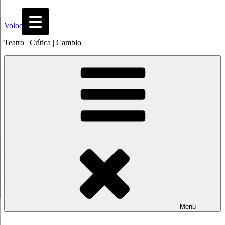
Saltar
al
Volodia
contenido
Teatro | Crítica | Cambio
Menú