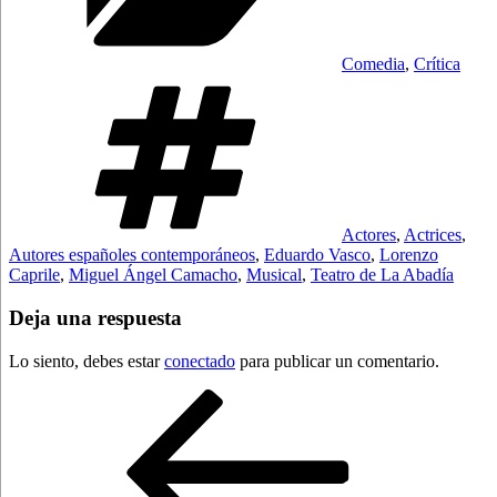
Comedia
,
Crítica
Etiquetas
Actores
,
Actrices
,
Autores españoles contemporáneos
,
Eduardo Vasco
,
Lorenzo
Caprile
,
Miguel Ángel Camacho
,
Musical
,
Teatro de La Abadía
Deja una respuesta
Lo siento, debes estar
conectado
para publicar un comentario.
Navegación
Entrada
anterior:
de
entradas