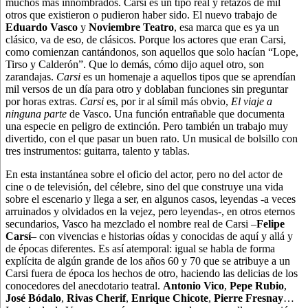
muchos más innombrados. Carsi es un tipo real y retazos de mil
otros que existieron o pudieron haber sido. El nuevo trabajo de
Eduardo Vasco
y
Noviembre Teatro
, esa marca que es ya un
clásico, va de eso, de clásicos. Porque los actores que eran Carsi,
como comienzan cantándonos, son aquellos que solo hacían “Lope,
Tirso y Calderón”. Que lo demás, cómo dijo aquel otro, son
zarandajas.
Carsi
es un homenaje a aquellos tipos que se aprendían
mil versos de un día para otro y doblaban funciones sin preguntar
por horas extras.
Carsi
es, por ir al símil más obvio,
El viaje a
ninguna parte
de Vasco. Una función entrañable que documenta
una especie en peligro de extinción. Pero también un trabajo muy
divertido, con el que pasar un buen rato. Un musical de bolsillo con
tres instrumentos: guitarra, talento y tablas.
En esta instantánea sobre el oficio del actor, pero no del actor de
cine o de televisión, del célebre, sino del que construye una vida
sobre el escenario y llega a ser, en algunos casos, leyendas -a veces
arruinados y olvidados en la vejez, pero leyendas-, en otros eternos
secundarios, Vasco ha mezclado el nombre real de Carsi –
Felipe
Carsí
– con vivencias e historias oídas y conocidas de aquí y allá y
de épocas diferentes. Es así atemporal: igual se habla de forma
explícita de algún grande de los años 60 y 70 que se atribuye a un
Carsi fuera de época los hechos de otro, haciendo las delicias de los
conocedores del anecdotario teatral.
Antonio Vico
,
Pepe Rubio
,
José Bódalo
,
Rivas Cherif
,
Enrique Chicote
,
Pierre Fresnay
…