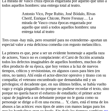
La mirada de Vasco cruza épocas engarzada por aquello que unió a
todos aquellos hombres: una entrega total al teatro.
Antonio Vico, Pepe Rubio, José Bódalo, Rivas
Cherif, Enrique Chicote, Pierre Fresnay… La
mirada de Vasco cruza épocas engarzada por
aquello que unió a todos aquellos hombres: una
entrega total al teatro
Tres cosas -hay más, pero resumiré para no extenderme- aportan un
especial valor a esta deliciosa comedia con regusto melancólico.
La primera es que, pese a ser un evidente homenaje a aquella raza
de actores, Vasco no es complaciente: el Carsi de ficción acumula
todos los defectos imaginables de aquellos hombres, muchos de
ellos producto de su época, que hoy vemos a la luz de nuevos
tiempos, críticos y revisionistas, en algunos casos para bien (en
otros, no tanto). Ahí están el actor-director opresivo y tirano con su
compañía; el veterano encumbrado que demandaba mil y un
privilegios; el decadente que, en sus últimos brillos, se había vuelto
vago y exigía pinganillo no porque no pudiese recordar el texto, sino
porque no quería hacer el esfuerzo de estudiarlo; el primer actor
capaz de jugársela a un debutante porque no le gusta como su
personaje se dirige a él en una escena… Y, claro, está el tema de los
abusos a las actrices: esos tipos de antes con manos largas para los
que las bambalinas eran su feudo. Sin duda los tiempos cambian:
no