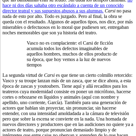
hace ni dos días saltaba otro escándalo a cuenta de un conocido
director teatral y sus supuestos abusos a sus alumnas.
Carsi
no pasa
nada de esto por alto. Todo es juzgado. Pero al final, la obra se
queda con el resultado. Algunos de aquellos tipos, nos dice, por más
miserables o defectuosos en lo moral que pudiesen ser, entregaban
noches memorables que son ya historia del teatro.
Vasco no es complaciente: el Carsi de ficción
acumula todos los defectos imaginables de
aquellos hombres, muchos de ellos producto de
su época, que hoy vemos a la luz de nuevos
tiempos
La segunda virtud de
Carsi
es que tiene un cierto colmillo retorcido:
Vasco y su troupe lanzan más de un zasca, que se dice ahora, a esta
época de zascas y youtoubers. Tiene aquí y allá recaditos para los
teatreros cuya modernidad consiste en poner un micrófono, hacerse
cortes o rebozarse en líquidos y animales (aquí con nombre y
apellido, uno corriente, García). También para una generación de
actores que hablan sin proyectar, sin pronunciar, sin hacerse
entender, con una intensidad amoldadada a la cámara de televisión
pero que sobre la escena se convierte en la nada. Una hornada de
nuevos directores y productores que en las audiciones no quiere ya a
actores de teatro, porque pronuncian demasiado limpio y de
intérpretes que entre cajas no obervan y aprenden de lo que hacen