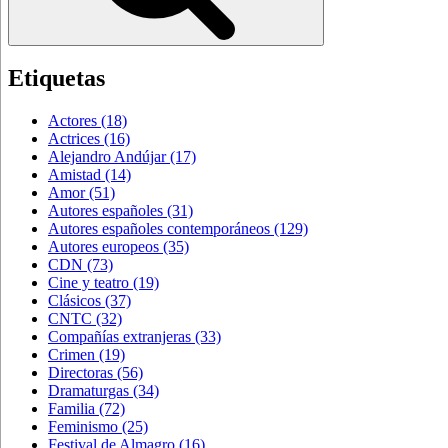
Etiquetas
Actores
(18)
Actrices
(16)
Alejandro Andújar
(17)
Amistad
(14)
Amor
(51)
Autores españoles
(31)
Autores españoles contemporáneos
(129)
Autores europeos
(35)
CDN
(73)
Cine y teatro
(19)
Clásicos
(37)
CNTC
(32)
Compañías extranjeras
(33)
Crimen
(19)
Directoras
(56)
Dramaturgas
(34)
Familia
(72)
Feminismo
(25)
Festival de Almagro
(16)