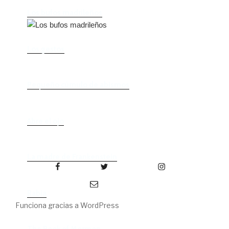
Los bufos madrileños
Los gestos
Pequeño cúmulo de abismos
Abre el ojo
La madre de Frankenstein
Facebook
Twitter
Instagram
Correo electrónico
Rabia
Funciona gracias a WordPress