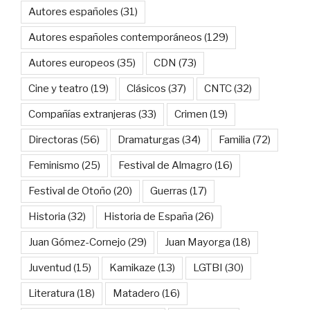
Autores españoles
(31)
Autores españoles contemporáneos
(129)
Autores europeos
(35)
CDN
(73)
Cine y teatro
(19)
Clásicos
(37)
CNTC
(32)
Compañías extranjeras
(33)
Crimen
(19)
Directoras
(56)
Dramaturgas
(34)
Familia
(72)
Feminismo
(25)
Festival de Almagro
(16)
Festival de Otoño
(20)
Guerras
(17)
Historia
(32)
Historia de España
(26)
Juan Gómez-Cornejo
(29)
Juan Mayorga
(18)
Juventud
(15)
Kamikaze
(13)
LGTBI
(30)
Literatura
(18)
Matadero
(16)