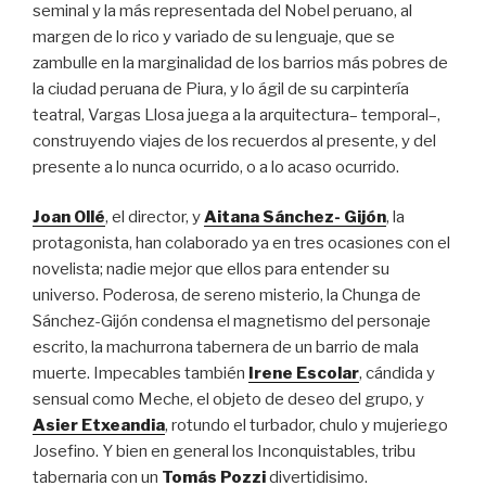
seminal y la más representada del Nobel peruano, al
margen de lo rico y variado de su lenguaje, que se
zambulle en la marginalidad de los barrios más pobres de
la ciudad peruana de Piura, y lo ágil de su carpintería
teatral, Vargas Llosa juega a la arquitectura– temporal–,
construyendo viajes de los recuerdos al presente, y del
presente a lo nunca ocurrido, o a lo acaso ocurrido.
Joan Ollé
, el director, y
Aitana Sánchez- Gijón
, la
protagonista, han colaborado ya en tres ocasiones con el
novelista; nadie mejor que ellos para entender su
universo. Poderosa, de sereno misterio, la Chunga de
Sánchez-Gijón condensa el magnetismo del personaje
escrito, la machurrona tabernera de un barrio de mala
muerte. Impecables también
Irene Escolar
, cándida y
sensual como Meche, el objeto de deseo del grupo, y
Asier Etxeandia
, rotundo el turbador, chulo y mujeriego
Josefino. Y bien en general los Inconquistables, tribu
tabernaria con un
Tomás Pozzi
divertidisimo.