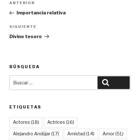
Entrada
ANTERIOR
de
anterior:
Importancia relativa
entradas
Siguiente
SIGUIENTE
entrada
Divino tesoro
BÚSQUEDA
Buscar
Buscar
por:
ETIQUETAS
Actores
(18)
Actrices
(16)
Alejandro Andújar
(17)
Amistad
(14)
Amor
(51)