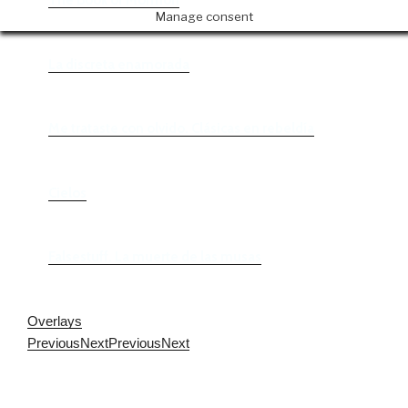
The Book of Mormon
Manage consent
La discreta enamorada
Me trataste con olvido. Clásicas en rebeldía
Cielos
Falsestuff. La muerte de las musas
Overlays
Previous
Next
Previous
Next