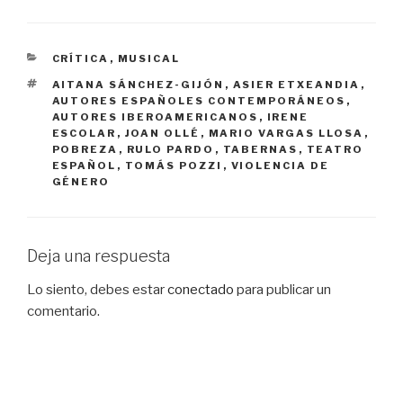
CATEGORÍAS
CRÍTICA
,
MUSICAL
ETIQUETAS
AITANA SÁNCHEZ-GIJÓN
,
ASIER ETXEANDIA
,
AUTORES ESPAÑOLES CONTEMPORÁNEOS
,
AUTORES IBEROAMERICANOS
,
IRENE
ESCOLAR
,
JOAN OLLÉ
,
MARIO VARGAS LLOSA
,
POBREZA
,
RULO PARDO
,
TABERNAS
,
TEATRO
ESPAÑOL
,
TOMÁS POZZI
,
VIOLENCIA DE
GÉNERO
Deja una respuesta
Lo siento, debes estar
conectado
para publicar un
comentario.
Navegación