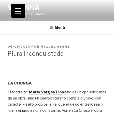
Saltar
VOLODIA
al
Teatro | Crítica | Cambio
contenido
Menú
PUBLICADO
06/05/2013
POR
MIGUEL AYANZ
EL
Piura inconquistada
LA CHUNGA
El teatro de
Mario Vargas Llosa
no es un apéndice más
de su obra, sino un cuerpo literario complejo y vivo, con
carácter y sello propios, en el que el juego entre lo real y
lo imaginado es una constante. Así, en
La Chunga
, obra