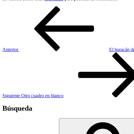
Navegación
Entrada
anterior:
de
entradas
Anterior
El huracán d
Siguiente
entrada
Siguiente
Otro cuadro en blanco
Búsqueda
Buscar
por: