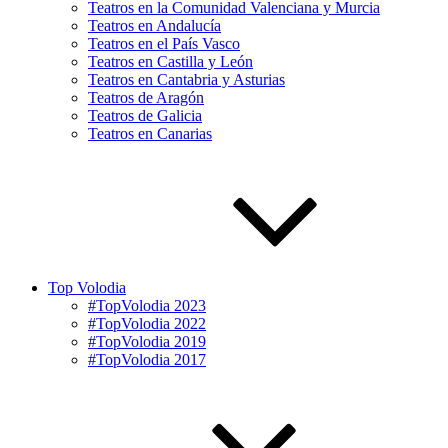
Teatros en la Comunidad Valenciana y Murcia
Teatros en Andalucía
Teatros en el País Vasco
Teatros en Castilla y León
Teatros en Cantabria y Asturias
Teatros de Aragón
Teatros de Galicia
Teatros en Canarias
Top Volodia
#TopVolodia 2023
#TopVolodia 2022
#TopVolodia 2019
#TopVolodia 2017