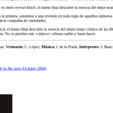
ue es mero
revival kitsch
, el tramo final descubre la esencia del mejor te
n la primera, asistimos a una revisión en toda regla de aquellos número
ticia compañía de variedades.
tsch
, el tramo final descubre la esencia del mejor teatro cómico de las ú
o. No se pierdan este «clásico»: rebosa cariño y buen hacer.
nas.
Vestuario:
C. López.
Música:
J. de la Prada.
Intérpretes:
J. Bauc
.
e la fila siete (Octubre 2008)
.