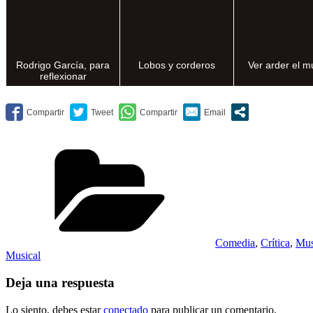
Rodrigo García, para
Lobos y corderos
Ver arder el 
reflexionar
Categorías
Comedia
,
Crítica
,
Mus
Musical
Deja una respuesta
Lo siento, debes estar
conectado
para publicar un comentario.