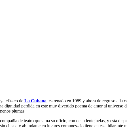
 ya clásico de
La Cubana
, estrenado en 1989 y ahora de regreso a la c
a dignidad perdida en este muy divertido poema de amor al universo de l
 menos plumas.
mpañía de teatro que ama su oficio, con o sin lentejuelas, y está disp
 sin chispa y abundante en lugares comunes– lo tiene en esta hilarante 