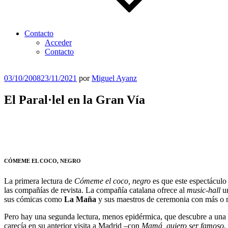
Contacto
Acceder
Contacto
Publicado
03/10/2008
23/11/2021
por
Miguel Ayanz
el
El Paral·lel en la Gran Vía
CÓMEME EL COCO, NEGRO
La primera lectura de
Cómeme el coco, negro
es que este espectáculo
las compañías de revista. La compañía catalana ofrece al
music-hall
un
sus cómicas como
La Maña
y sus maestros de ceremonia con más o
Pero hay una segunda lectura, menos epidérmica, que descubre a una co
carecía en su anterior visita a Madrid –con
Mamá, quiero ser famoso
,