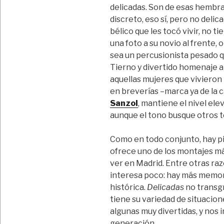
delicadas. Son de esas hembr
discreto, eso sí, pero no deli
bélico que les tocó vivir, no 
una foto a su novio al frente
sea un percusionista pesado qu
Tierno y divertido homenaje a 
aquellas mujeres que vivieron 
en breverías –marca ya de la c
Sanzol
, mantiene el nivel ele
aunque el tono busque otros te
Como en todo conjunto, hay pi
ofrece uno de los montajes m
ver en Madrid. Entre otras raz
interesa poco: hay más memor
histórica.
Delicadas
no transg
tiene su variedad de situacione
algunas muy divertidas, y nos 
generación.