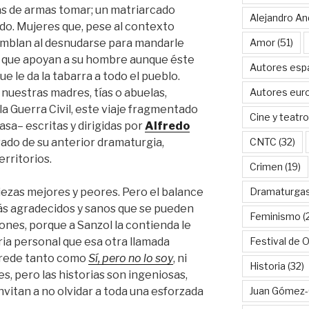
as de armas tomar; un matriarcado
Alejandro An
cado. Mujeres que, pese al contexto
tiemblan al desnudarse para mandarle
Amor
(51)
, o que apoyan a su hombre aunque éste
Autores esp
e le da la tabarra a todo el pueblo.
nuestras madres, tías o abuelas,
Autores eur
la Guerra Civil, este viaje fragmentado
Cine y teatro
asa– escritas y dirigidas por
Alfredo
vado de su anterior dramaturgia,
CNTC
(32)
rritorios.
Crimen
(19)
ezas mejores y peores. Pero el balance
Dramaturga
ás agradecidos y sanos que se pueden
Feminismo
(
ones, porque a Sanzol la contienda le
ia personal que esa otra llamada
Festival de 
rede tanto como
Sí, pero no lo soy
, ni
Historia
(32)
s, pero las historias son ingeniosas,
invitan a no olvidar a toda una esforzada
Juan Gómez-