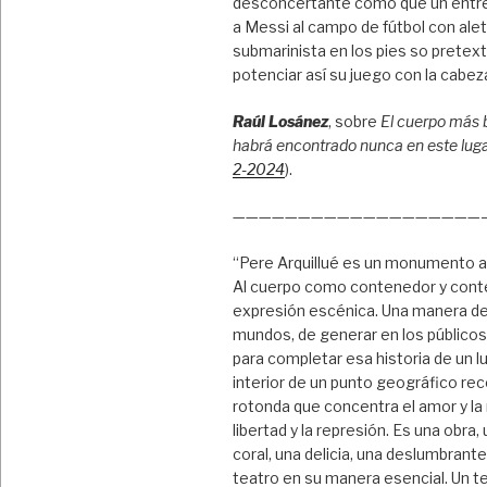
desconcertante como que un entr
a Messi al campo de fútbol con ale
submarinista en los pies so pretex
potenciar así su juego con la cabez
Raúl Losánez
, sobre
El cuerpo más 
habrá encontrado nunca en este lug
2-2024
).
———————————————————
“Pere Arquillué es un monumento a
Al cuerpo como contenedor y cont
expresión escénica. Una manera de
mundos, de generar en los público
para completar esa historia de un l
interior de un punto geográfico rec
rotonda que concentra el amor y la
libertad y la represión. Es una obra,
coral, una delicia, una deslumbrant
teatro en su manera esencial. Un te