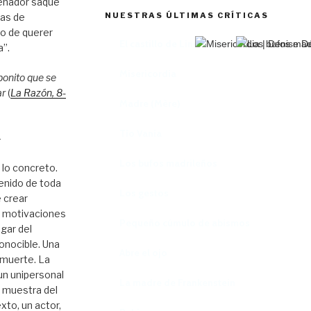
enador saque
NUESTRAS ÚLTIMAS CRÍTICAS
tas de
to de querer
El castillo de Lindabridis
a”.
Misericordia
bonito que se
ar
(
La Razón
, 8
-
Madre (Mère)
Tío Vania
–
Los bufos madrileños
 lo concreto.
enido de toda
Los gestos
 crear
s motivaciones
Pequeño cúmulo de abismos
ugar del
onocible. Una
Abre el ojo
 muerte. La
 un unipersonal
La madre de Frankenstein
e muestra del
xto, un actor,