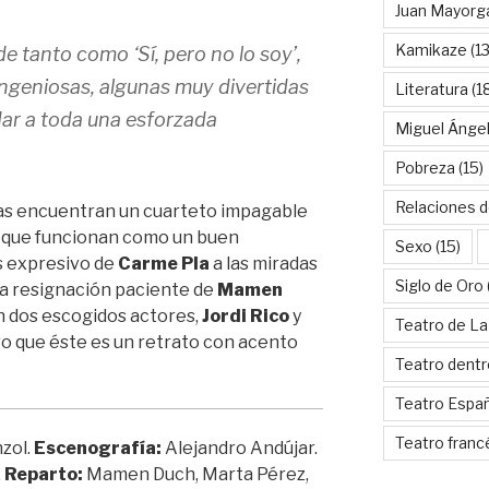
Juan Mayorg
Kamikaze
(13
de tanto como ‘
Sí, pero no lo soy’
,
 ingeniosas, algunas muy divertidas
Literatura
(1
idar a toda una esforzada
Miguel Ánge
Pobreza
(15)
Relaciones d
das encuentran un cuarteto impagable
, que funcionan como un buen
Sexo
(15)
s expresivo de
Carme Pla
a las miradas
Siglo de Oro
la resignación paciente de
Mamen
lan dos escogidos actores,
Jordi Rico
y
Teatro de La
aro que éste es un retrato con acento
Teatro dentr
Teatro Espa
Teatro franc
zol.
Escenografía:
Alejandro Andújar.
.
Reparto:
Mamen Duch, Marta Pérez,