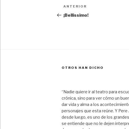
Navegación
Entrada
ANTERIOR
de
anterior:
¡Bellissimo!
entradas
OTROS HAN DICHO
“Nadie quiere ir al teatro para escu
crónica, sino para ver cómo un bue
dar vida y alma a los acontecimient
personajes que esta reúne. Y Pere A
desde luego, es uno de los grandes
se entiende que no le dejen interpre