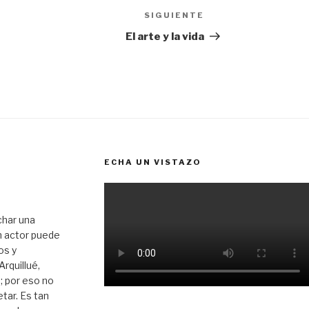
SIGUIENTE
Siguiente
entrada
El arte y la vida
ECHA UN VISTAZO
char una
n actor puede
os y
rquillué,
; por eso no
tar. Es tan