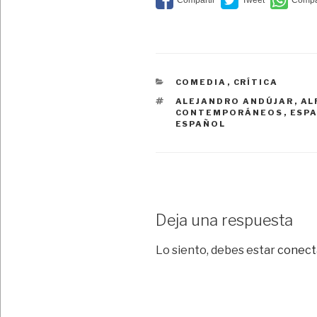
CATEGORÍAS
COMEDIA
,
CRÍTICA
ETIQUETAS
ALEJANDRO ANDÚJAR
,
AL
CONTEMPORÁNEOS
,
ESP
ESPAÑOL
Deja una respuesta
Lo siento, debes estar
conect