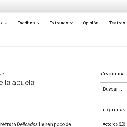
as
Escriben
Estrenos
Opinión
Teatros
BÚSQUEDA
NZ
e la abuela
Buscar
por:
ETIQUETAS
 retrata
Delicadas
tienen poco de
Actores
(18)