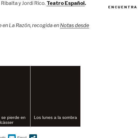
Ribalta y Jordi Rico.
Teatro Español
.
ENCUENTRA
e en La Razón, recogida en
Notas desde
i se pierde en
Los lunes a la sombra
lcàsser