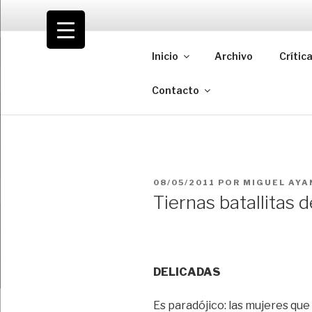
Saltar
al
VOLODIA
contenido
Inicio
Archivo
Crític
Teatro | Crítica | Cambio
Contacto
PUBLICADO
08/05/2011
POR
MIGUEL AYA
EL
Tiernas batallitas d
DELICADAS
Es paradójico: las mujeres que