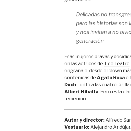
Delicadas
no transgre
pero las historias son
y nos invitan a no olv
generación
Esas mujeres bravas y decidi
en las actrices de
T de Teatre
engranaje, desde el clown má
contenidas de
Àgata Roca
o 
Duch
. Junto a las cuatro, bril
Albert Ribalta
. Pero está cl
femenino.
Autor y director:
Alfredo San
Vestuario:
Alejandro Andújar