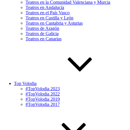
Teatros en la Comunidad Valenciana y Murcia
Teatros en Andalucía
Teatros en el País Vasco
Teatros en Castilla y León
Teatros en Cantabria y Asturias
Teatros de Aragón
Teatros de Galicia
Teatros en Canarias
Top Volodia
#TopVolodia 2023
#TopVolodia 2022
#TopVolodia 2019
#TopVolodia 2017