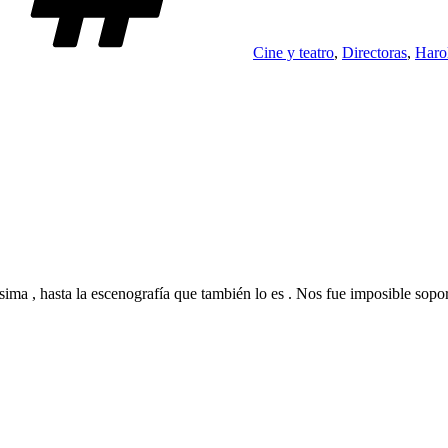
Cine y teatro
,
Directoras
,
Harol
sima , hasta la escenografía que también lo es . Nos fue imposible sopor