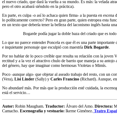
el nuevo criado, que dará la vuelta a su mundo. Es más: la velada atr
pero el otro acabará siéndolo en la práctica).
En parte, es culpa -o así lo achaca quien firma- a la puesta en escena
lo políticamente correcto? Pero en gran parte, quien estropea esta fun
en un texto que debería tener la belleza del laconismo inglés hasta una
Bogarde podía jugar la doble baza del criado que es todo r
Lo que no parece entender Poncela es que él es una parte importante de
e inquietante personaje que esculpió con maestría
Dirk Bogarde
.
Por no hablar de lo poco creíble que resulta su relación con la joven V
rectitud y a la vez el atractivo chulo de barrio que maneja a su antojo
del género, hay que imaginar como hermosas Violetas o Mimís.
Poco -aunque algo- que objetar al aseado trabajo del resto, con un co
(Vera),
Lisi Linder
(Sally) y
Carles Francino
(Richard). Aunque, en 
No abundaré más. Por más que la producción esté cuidada, la escenogra
está el servicio…
Autor:
Robin Maugham.
Traductor:
Álvaro del Amo.
Directora:
Mi
Camacho.
Escenografía y ve
stuario:
Ikerne Giménez.
Teatro Espa