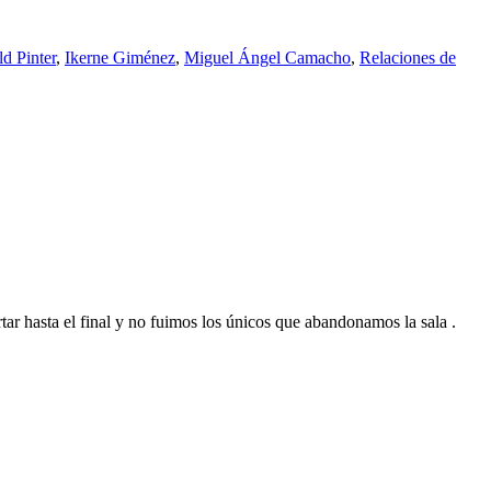
d Pinter
,
Ikerne Giménez
,
Miguel Ángel Camacho
,
Relaciones de
tar hasta el final y no fuimos los únicos que abandonamos la sala .