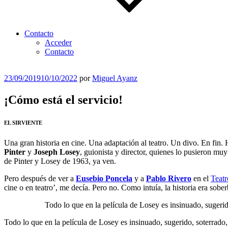
Contacto
Acceder
Contacto
Publicado
23/09/2019
10/10/2022
por
Miguel Ayanz
el
¡Cómo está el servicio!
EL SIRVIENTE
Una gran historia en cine. Una adaptación al teatro. Un divo. En fin.
Pinter
y
Joseph Losey
, guionista y director, quienes lo pusieron muy 
de Pinter y Losey de 1963, ya ven.
Pero después de ver a
Eusebio Poncela
y a
Pablo Rivero
en el
Teatr
cine o en teatro’, me decía. Pero no. Como intuía, la historia era sobe
Todo lo que en la película de Losey es insinuado, sugerido
Todo lo que en la película de Losey es insinuado, sugerido, soterrado, 