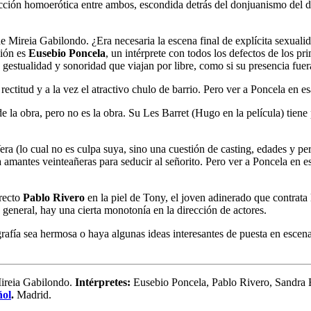
acción homoerótica entre ambos, escondida detrás del donjuanismo del d
 de Mireia Gabilondo. ¿Era necesaria la escena final de explícita sexual
ción es
Eusebio Poncela
, un intérprete con todos los defectos de los pr
 gestualidad y sonoridad que viajan por libre, como si su presencia fuer
ectitud y a la vez el atractivo chulo de barrio. Pero ver a Poncela en es
 la obra, pero no es la obra. Su Les Barret (Hugo en la película) tiene 
era (lo cual no es culpa suya, sino una cuestión de casting, edades y pe
 a amantes veinteañeras para seducir al señorito. Pero ver a Poncela en e
rrecto
Pablo Rivero
en la piel de Tony, el joven adinerado que contrata l
general, hay una cierta monotonía en la dirección de actores.
fía sea hermosa o haya algunas ideas interesantes de puesta en escena, 
reia Gabilondo.
Intérpretes:
Eusebio Poncela, Pablo Rivero, Sandra E
ñol
.
Madrid.