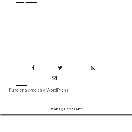
Pequeño cúmulo de abismos
Abre el ojo
La madre de Frankenstein
Facebook
Twitter
Instagram
Correo electrónico
Rabia
Funciona gracias a WordPress
The Book of Mormon
Manage consent
La discreta enamorada