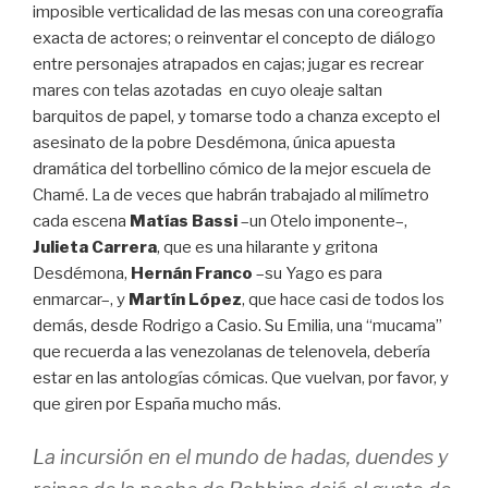
imposible verticalidad de las mesas con una coreografía
exacta de actores; o reinventar el concepto de diálogo
entre personajes atrapados en cajas; jugar es recrear
mares con telas azotadas en cuyo oleaje saltan
barquitos de papel, y tomarse todo a chanza excepto el
asesinato de la pobre Desdémona, única apuesta
dramática del torbellino cómico de la mejor escuela de
Chamé. La de veces que habrán trabajado al milímetro
cada escena
Matías Bassi
–un Otelo imponente–,
Julieta Carrera
, que es una hilarante y gritona
Desdémona,
Hernán Franco
–su Yago es para
enmarcar–, y
Martín López
, que hace casi de todos los
demás, desde Rodrigo a Casio. Su Emilia, una “mucama”
que recuerda a las venezolanas de telenovela, debería
estar en las antologías cómicas. Que vuelvan, por favor, y
que giren por España mucho más.
La incursión en el mundo de hadas, duendes y