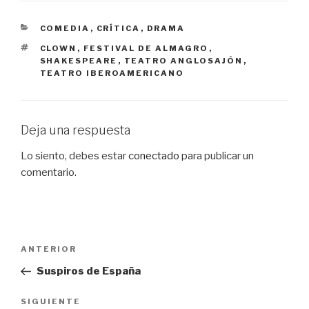
CATEGORÍAS
COMEDIA
,
CRÍTICA
,
DRAMA
ETIQUETAS
CLOWN
,
FESTIVAL DE ALMAGRO
,
SHAKESPEARE
,
TEATRO ANGLOSAJÓN
,
TEATRO IBEROAMERICANO
Deja una respuesta
Lo siento, debes estar
conectado
para publicar un
comentario.
Navegación
Entrada
ANTERIOR
de
anterior:
Suspiros de España
entradas
Siguiente
SIGUIENTE