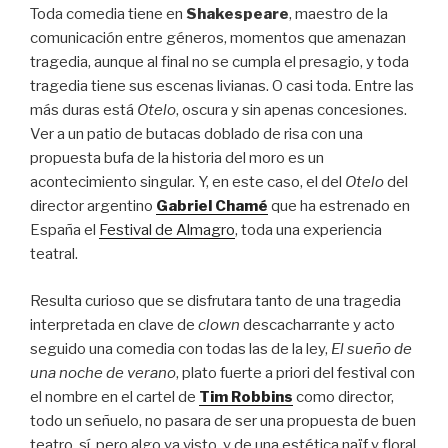
Toda comedia tiene en
Shakespeare
, maestro de la
comunicación entre géneros, momentos que amenazan
tragedia, aunque al final no se cumpla el presagio, y toda
tragedia tiene sus escenas livianas. O casi toda. Entre las
más duras está
Otelo
, oscura y sin apenas concesiones.
Ver a un patio de butacas doblado de risa con una
propuesta bufa de la historia del moro es un
acontecimiento singular. Y, en este caso, el del
Otelo
del
director argentino
Gabriel Chamé
que ha estrenado en
España el
Festival de Almagro
, toda una experiencia
teatral.
Resulta curioso que se disfrutara tanto de una tragedia
interpretada en clave de
clown
descacharrante y acto
seguido una comedia con todas las de la ley,
El sueño de
una noche de verano
, plato fuerte a priori del festival con
el nombre en el cartel de
Tim Robbins
como director,
todo un señuelo, no pasara de ser una propuesta de buen
teatro, sí, pero algo ya visto, y de una estética naïf y floral