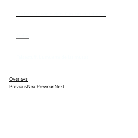
Me trataste con olvido. Clásicas en rebeldía
Cielos
Falsestuff. La muerte de las musas
Overlays
Previous
Next
Previous
Next