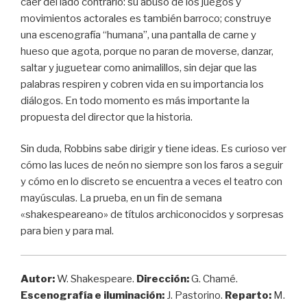
caer del lado contrario: su abuso de los juegos y
movimientos actorales es también barroco; construye
una escenografía “humana”, una pantalla de carne y
hueso que agota, porque no paran de moverse, danzar,
saltar y juguetear como animalillos, sin dejar que las
palabras respiren y cobren vida en su importancia los
diálogos. En todo momento es más importante la
propuesta del director que la historia.
Sin duda, Robbins sabe dirigir y tiene ideas. Es curioso ver
cómo las luces de neón no siempre son los faros a seguir
y cómo en lo discreto se encuentra a veces el teatro con
mayúsculas. La prueba, en un fin de semana
«shakespeareano» de títulos archiconocidos y sorpresas
para bien y para mal.
Autor:
W. Shakespeare.
Dirección:
G. Chamé.
Escenografía e iluminación:
J. Pastorino.
Reparto:
M.