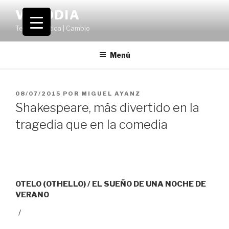
Saltar
VOLODIA
al
Teatro | Crítica | Cambio
contenido
Menú
PUBLICADO
08/07/2015
POR
MIGUEL AYANZ
EL
Shakespeare, más divertido en la
tragedia que en la comedia
OTELO (OTHELLO) / EL SUEÑO DE UNA NOCHE DE
VERANO
/