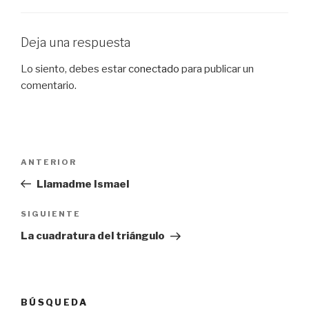
Deja una respuesta
Lo siento, debes estar
conectado
para publicar un
comentario.
Navegación
Entrada
ANTERIOR
de
anterior:
Llamadme Ismael
entradas
Siguiente
SIGUIENTE
entrada
La cuadratura del triángulo
BÚSQUEDA