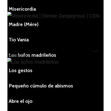
Misericordia
Madre (Mère)
Tío Vania
Los bufos madrileños
Previous
Next
Pr
Ne
Los gestos
evi
xt
ou
Pequeño cúmulo de abismos
s
Abre el ojo