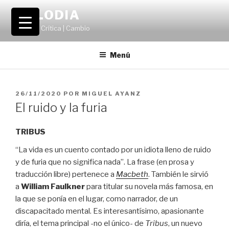
Saltar
VOLODIA
al
Teatro | Crítica | Cambio
contenido
Menú
PUBLICADO
26/11/2020
POR
MIGUEL AYANZ
EL
El ruido y la furia
TRIBUS
“La vida es un cuento contado por un idiota lleno de ruido
y de furia que no significa nada”. La frase (en prosa y
traducción libre) pertenece a
Macbeth
. También le sirvió
a
William Faulkner
para titular su novela más famosa, en
la que se ponía en el lugar, como narrador, de un
discapacitado mental. Es interesantísimo, apasionante
diría, el tema principal -no el único- de
Tribus
, un nuevo