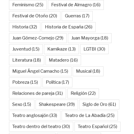
Feminismo
(25)
Festival de Almagro
(16)
Festival de Otoño
(20)
Guerras
(17)
Historia
(32)
Historia de España
(26)
Juan Gómez-Cornejo
(29)
Juan Mayorga
(18)
Juventud
(15)
Kamikaze
(13)
LGTBI
(30)
Literatura
(18)
Matadero
(16)
Miguel Ángel Camacho
(15)
Musical
(18)
Pobreza
(15)
Política
(17)
Relaciones de pareja
(31)
Religión
(22)
Sexo
(15)
Shakespeare
(39)
Siglo de Oro
(61)
Teatro anglosajón
(33)
Teatro de La Abadía
(25)
Teatro dentro del teatro
(30)
Teatro Español
(25)