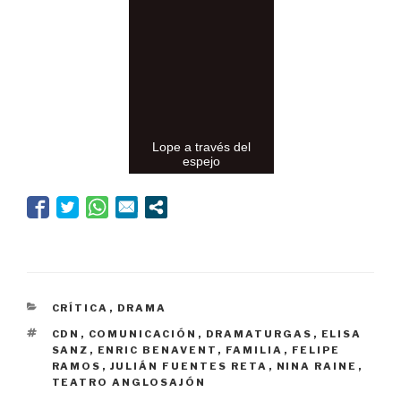
Lope a través del
espejo
CATEGORÍAS
CRÍTICA
,
DRAMA
ETIQUETAS
CDN
,
COMUNICACIÓN
,
DRAMATURGAS
,
ELISA
SANZ
,
ENRIC BENAVENT
,
FAMILIA
,
FELIPE
RAMOS
,
JULIÁN FUENTES RETA
,
NINA RAINE
,
TEATRO ANGLOSAJÓN