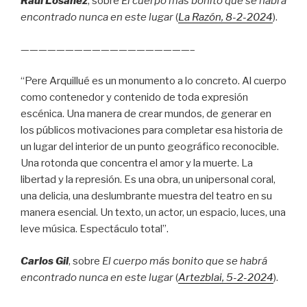
Raúl Losánez
, sobre
El cuerpo más bonito que se habrá
encontrado nunca en este lugar
(
La Razón
, 8
-2-2024
).
———————————————————–
“Pere Arquillué es un monumento a lo concreto. Al cuerpo
como contenedor y contenido de toda expresión
escénica. Una manera de crear mundos, de generar en
los públicos motivaciones para completar esa historia de
un lugar del interior de un punto geográfico reconocible.
Una rotonda que concentra el amor y la muerte. La
libertad y la represión. Es una obra, un unipersonal coral,
una delicia, una deslumbrante muestra del teatro en su
manera esencial. Un texto, un actor, un espacio, luces, una
leve música. Espectáculo total”.
Carlos Gil
, sobre
El cuerpo más bonito que se habrá
encontrado nunca en este lugar
(
Artezblai
, 5
-2-2024
).