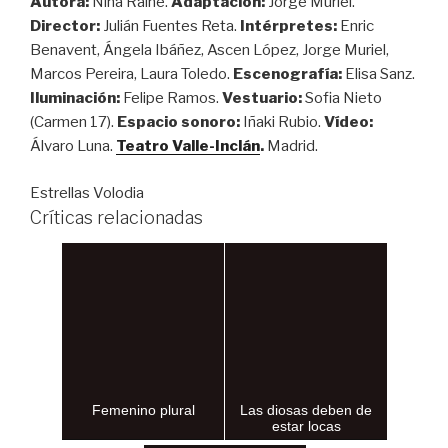
Autora:
Nina Raine.
Adaptación:
Jorge Muriel.
Director:
Julián Fuentes Reta.
Intérpretes:
Enric
Benavent, Ángela Ibáñez, Ascen López, Jorge Muriel,
Marcos Pereira, Laura Toledo.
Escenografía:
Elisa Sanz.
Iluminación:
Felipe Ramos.
Vestuario:
Sofia Nieto
(Carmen 17).
Espacio sonoro:
Iñaki Rubio.
Vídeo:
Álvaro Luna.
Teatro Valle-Inclán
.
Madrid.
Estrellas Volodia
Críticas relacionadas
Femenino plural
Las diosas deben de
estar locas