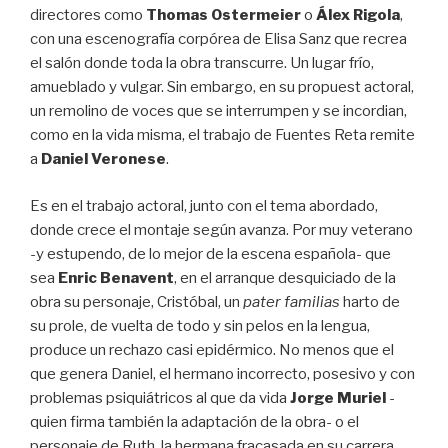
directores como
Thomas Ostermeier
o
Álex Rigola
,
con una escenografía corpórea de Elisa Sanz que recrea
el salón donde toda la obra transcurre. Un lugar frío,
amueblado y vulgar. Sin embargo, en su propuest actoral,
un remolino de voces que se interrumpen y se incordian,
como en la vida misma, el trabajo de Fuentes Reta remite
a
Daniel Veronese
.
Es en el trabajo actoral, junto con el tema abordado,
donde crece el montaje según avanza. Por muy veterano
-y estupendo, de lo mejor de la escena española- que
sea
Enric Benavent
, en el arranque desquiciado de la
obra su personaje, Cristóbal, un
pater familias
harto de
su prole, de vuelta de todo y sin pelos en la lengua,
produce un rechazo casi epidérmico. No menos que el
que genera Daniel, el hermano incorrecto, posesivo y con
problemas psiquiátricos al que da vida
Jorge Muriel
-
quien firma también la adaptación de la obra- o el
personaje de Ruth, la hermana fracasada en su carrera