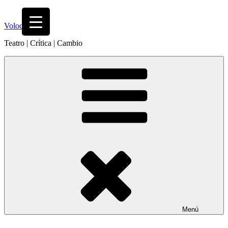
Saltar
al
Volodia
contenido
Teatro | Crítica | Cambio
Menú