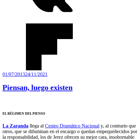
Publicado
01/07/2013
24/11/2021
el
Piensan, luego existen
EL RÉGIMEN DEL PIENSO
La Zaranda
llega al
Centro Dramático Nacional
y, al contrario que
otros, que se difuminan en el encargo o quedan empequeñecidos por
la responsabilidad, los de Jerez ofrecen su mejor cara, insobornable