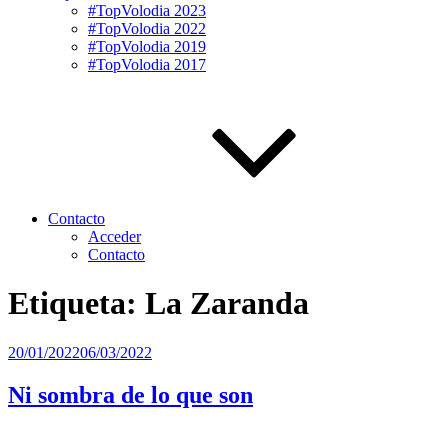
#TopVolodia 2023
#TopVolodia 2022
#TopVolodia 2019
#TopVolodia 2017
Contacto
Acceder
Contacto
Etiqueta:
La Zaranda
Publicado
20/01/2022
06/03/2022
el
Ni sombra de lo que son