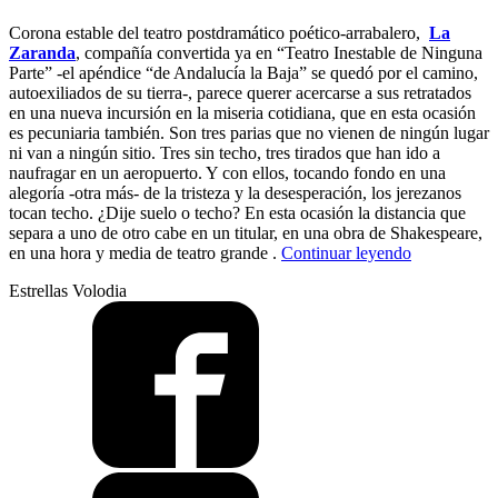
Corona estable del teatro postdramático poético-arrabalero,
La
Zaranda
, compañía convertida ya en “Teatro Inestable de Ninguna
Parte” -el apéndice “de Andalucía la Baja” se quedó por el camino,
autoexiliados de su tierra-, parece querer acercarse a sus retratados
en una nueva incursión en la miseria cotidiana, que en esta ocasión
es pecuniaria también. Son tres parias que no vienen de ningún lugar
ni van a ningún sitio. Tres sin techo, tres tirados que han ido a
naufragar en un aeropuerto. Y con ellos, tocando fondo en una
alegoría -otra más- de la tristeza y la desesperación, los jerezanos
tocan techo. ¿Dije suelo o techo? En esta ocasión la distancia que
separa a uno de otro cabe en un titular, en una obra de Shakespeare,
“La
en una hora y media de teatro grande .
Continuar leyendo
Zaranda
Estrellas Volodia
toca
fondo”