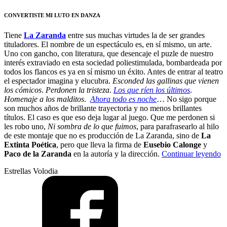
CONVERTISTE MI LUTO EN DANZA
Tiene
La Zaranda
entre sus muchas virtudes la de ser grandes
tituladores. El nombre de un espectáculo es, en sí mismo, un arte.
Uno con gancho, con literatura, que desencaje el puzle de nuestro
interés extraviado en esta sociedad poliestimulada, bombardeada por
todos los flancos es ya en sí mismo un éxito. Antes de entrar al teatro
el espectador imagina y elucubra.
Esconded las gallinas que vienen
los cómicos
.
Perdonen la tristeza
.
Los que ríen los últimos
.
Homenaje a los malditos
.
Ahora todo es noche
… No sigo porque
son muchos años de brillante trayectoria y no menos brillantes
títulos. El caso es que eso deja lugar al juego. Que me perdonen si
les robo uno,
Ni sombra de lo que fuimos
, para parafrasearlo al hilo
de este montaje que no es producción de La Zaranda, sino de
La
Extinta Poética
, pero que lleva la firma de
Eusebio Calonge
y
“
Paco de la Zaranda
en la autoría y la dirección.
Continuar leyendo
s
Estrellas Volodia
d
lo
q
s