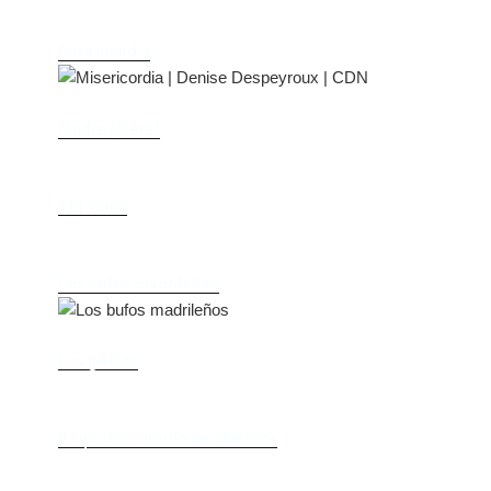
Misericordia
Madre (Mère)
Tío Vania
Los bufos madrileños
Los gestos
Pequeño cúmulo de abismos