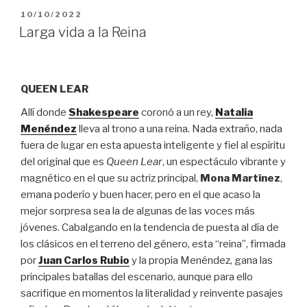
PUBLICADO
10/10/2022
EL
Larga vida a la Reina
QUEEN LEAR
Allí donde
Shakespeare
coronó a un rey,
Natalia
Menéndez
lleva al trono a una reina. Nada extraño, nada
fuera de lugar en esta apuesta inteligente y fiel al espíritu
del original que es
Queen Lear
, un espectáculo vibrante y
magnético en el que su actriz principal,
Mona Martínez
,
emana poderío y buen hacer, pero en el que acaso la
mejor sorpresa sea la de algunas de las voces más
jóvenes. Cabalgando en la tendencia de puesta al día de
los clásicos en el terreno del género, esta “reina”, firmada
por
Juan Carlos Rubio
y la propia Menéndez, gana las
principales batallas del escenario, aunque para ello
sacrifique en momentos la literalidad y reinvente pasajes