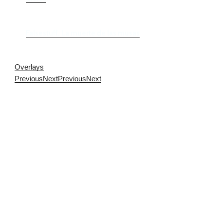
Falsestuff. La muerte de las musas
Overlays
Previous
Next
Previous
Next