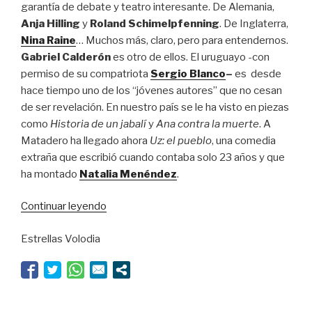
garantía de debate y teatro interesante. De Alemania,
Anja Hilling
y
Roland Schimelpfenning
. De Inglaterra,
Nina Raine
… Muchos más, claro, pero para entendernos.
Gabriel Calderón
es otro de ellos. El uruguayo -con
permiso de su compatriota
Sergio Blanco
–
es desde
hace tiempo uno de los “jóvenes autores” que no cesan
de ser revelación. En nuestro país se le ha visto en piezas
como
Historia de un jabalí
y
Ana contra la muerte
. A
Matadero ha llegado ahora
Uz: el pueblo
, una comedia
extraña que escribió cuando contaba solo 23 años y que
ha montado
Natalia Menéndez
.
“Dios
Continuar leyendo
quiere
Estrellas Volodia
comedias
mejores”