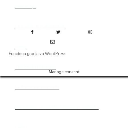
Abre el ojo
La madre de Frankenstein
Facebook
Twitter
Instagram
Correo electrónico
Rabia
Funciona gracias a WordPress
The Book of Mormon
Manage consent
La discreta enamorada
Me trataste con olvido. Clásicas en rebeldía
Cielos