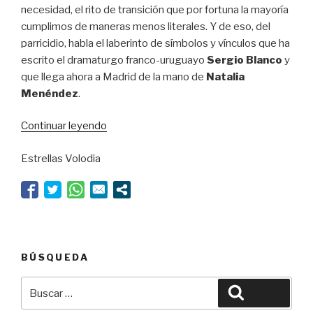
necesidad, el rito de transición que por fortuna la mayoría
cumplimos de maneras menos literales. Y de eso, del
parricidio, habla el laberinto de símbolos y vínculos que ha
escrito el dramaturgo franco-uruguayo
Sergio Blanco
y
que llega ahora a Madrid de la mano de
Natalia
Menéndez
.
“Mate
Continuar leyendo
a
Estrellas Volodia
su
padre”
BÚSQUEDA
Buscar
Buscar
por: