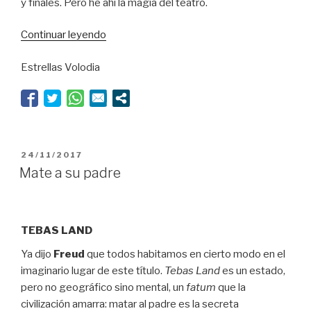
y finales. Pero he ahí la magia del teatro.
“Larga
Continuar leyendo
vida
Estrellas Volodia
a
la
Reina”
PUBLICADO
24/11/2017
EL
Mate a su padre
TEBAS LAND
Ya dijo
Freud
que todos habitamos en cierto modo en el
imaginario lugar de este título.
Tebas Land
es un estado,
pero no geográfico sino mental, un
fatum
que la
civilización amarra: matar al padre es la secreta