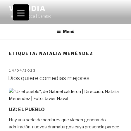
Saltar
VOLODIA
al
Teatro | Crítica | Cambio
contenido
Menú
ETIQUETA:
NATALIA MENÉNDEZ
PUBLICADO
14/04/2023
EL
Dios quiere comedias mejores
UZ: EL PUEBLO
Hay una serie de nombres que vienen generando
admiración, nuevos dramaturgos cuya presencia parece