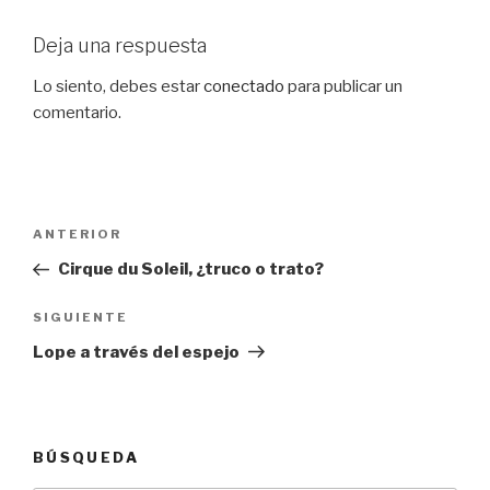
Deja una respuesta
Lo siento, debes estar
conectado
para publicar un
comentario.
Navegación
Entrada
ANTERIOR
de
anterior:
Cirque du Soleil, ¿truco o trato?
entradas
Siguiente
SIGUIENTE
entrada
Lope a través del espejo
BÚSQUEDA