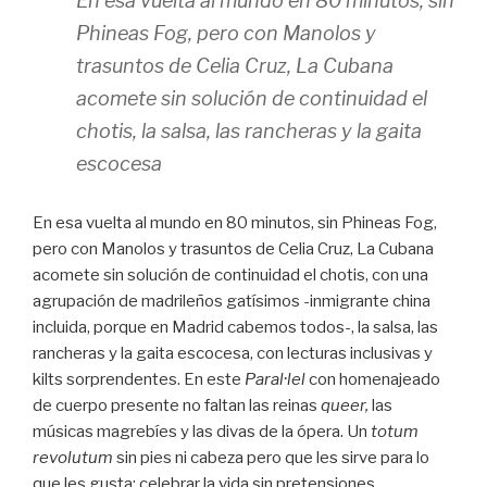
En esa vuelta al mundo en 80 minutos, sin
Phineas Fog, pero con Manolos y
trasuntos de Celia Cruz, La Cubana
acomete sin solución de continuidad el
chotis, la salsa, las rancheras y la gaita
escocesa
En esa vuelta al mundo en 80 minutos, sin Phineas Fog,
pero con Manolos y trasuntos de Celia Cruz, La Cubana
acomete sin solución de continuidad el chotis, con una
agrupación de madrileños gatísimos -inmigrante china
incluida, porque en Madrid cabemos todos-, la salsa, las
rancheras y la gaita escocesa, con lecturas inclusivas y
kilts sorprendentes. En este
Paral·lel
con homenajeado
de cuerpo presente no faltan las reinas
queer,
las
músicas magrebíes y las divas de la ópera. Un
totum
revolutum
sin pies ni cabeza pero que les sirve para lo
que les gusta: celebrar la vida sin pretensiones.