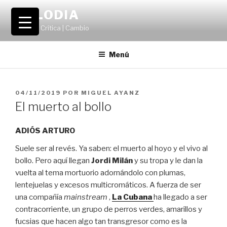
Saltar
VOLODIA
al
Teatro | Crítica | Cambio
contenido
Menú
PUBLICADO
04/11/2019
POR
MIGUEL AYANZ
EL
El muerto al bollo
ADIÓS ARTURO
Suele ser al revés. Ya saben: el muerto al hoyo y el vivo al
bollo. Pero aquí llegan
Jordi Milán
y su tropa y le dan la
vuelta al tema mortuorio adornándolo con plumas,
lentejuelas y excesos multicromáticos. A fuerza de ser
una compañía
mainstream
,
La Cubana
ha llegado a ser
contracorriente, un grupo de perros verdes, amarillos y
fucsias que hacen algo tan transgresor como es la