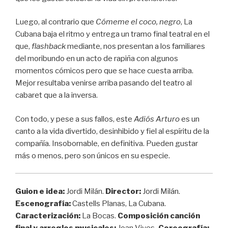
Luego, al contrario que
Cómeme el coco, negro
, La
Cubana baja el ritmo y entrega un tramo final teatral en el
que,
flashback
mediante, nos presentan a los familiares
del moribundo en un acto de rapiña con algunos
momentos cómicos pero que se hace cuesta arriba.
Mejor resultaba venirse arriba pasando del teatro al
cabaret que a la inversa.
Con todo, y pese a sus fallos, este
Adiós Arturo
es un
canto a la vida divertido, desinhibido y fiel al espíritu de la
compañía. Insobornable, en definitiva. Pueden gustar
más o menos, pero son únicos en su especie.
Guion e idea:
Jordi Milán.
Director:
Jordi Milán.
Escenografía:
Castells Planas, La Cubana.
Caracterización:
La Bocas.
Composición canción
final y arreglos musicales:
Joan Vives
. Coreografía: