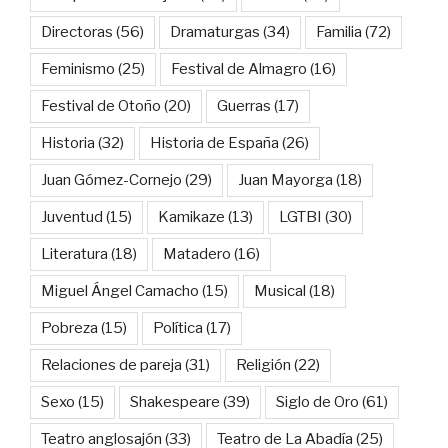
Directoras
(56)
Dramaturgas
(34)
Familia
(72)
Feminismo
(25)
Festival de Almagro
(16)
Festival de Otoño
(20)
Guerras
(17)
Historia
(32)
Historia de España
(26)
Juan Gómez-Cornejo
(29)
Juan Mayorga
(18)
Juventud
(15)
Kamikaze
(13)
LGTBI
(30)
Literatura
(18)
Matadero
(16)
Miguel Ángel Camacho
(15)
Musical
(18)
Pobreza
(15)
Política
(17)
Relaciones de pareja
(31)
Religión
(22)
Sexo
(15)
Shakespeare
(39)
Siglo de Oro
(61)
Teatro anglosajón
(33)
Teatro de La Abadía
(25)