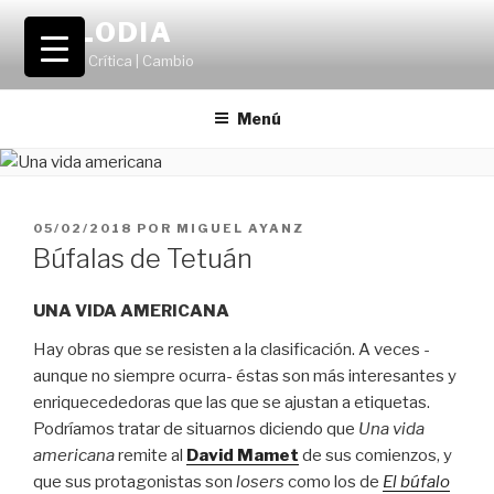
Saltar
VOLODIA
al
Teatro | Crítica | Cambio
contenido
Menú
PUBLICADO
05/02/2018
POR
MIGUEL AYANZ
EL
Búfalas de Tetuán
UNA VIDA AMERICANA
Hay obras que se resisten a la clasificación. A veces -
aunque no siempre ocurra- éstas son más interesantes y
enriquecededoras que las que se ajustan a etiquetas.
Podríamos tratar de situarnos diciendo que
Una vida
americana
remite al
David Mamet
de sus comienzos, y
que sus protagonistas son
losers
como los de
El búfalo