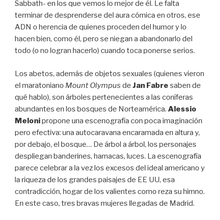
Sabbath- en los que vemos lo mejor de él. Le falta
terminar de desprenderse del aura cómica en otros, ese
ADN o herencia de quienes proceden del humor y lo
hacen bien, como él, pero se niegan a abandonarlo del
todo (o no logran hacerlo) cuando toca ponerse serios.
Los abetos, además de objetos sexuales (quienes vieron
el maratoniano
Mount Olympus
de
Jan Fabre
saben de
qué hablo), son árboles pertenecientes a las coníferas
abundantes en los bosques de Norteamérica.
Alessio
Meloni
propone una escenografía con poca imaginación
pero efectiva: una autocaravana encaramada en altura y,
por debajo, el bosque… De árbol a árbol, los personajes
despliegan banderines, hamacas, luces. La escenografía
parece celebrar a la vez los excesos del ideal americano y
la riqueza de los grandes paisajes de EE UU, esa
contradicción, hogar de los valientes como reza su himno.
En este caso, tres bravas mujeres llegadas de Madrid.