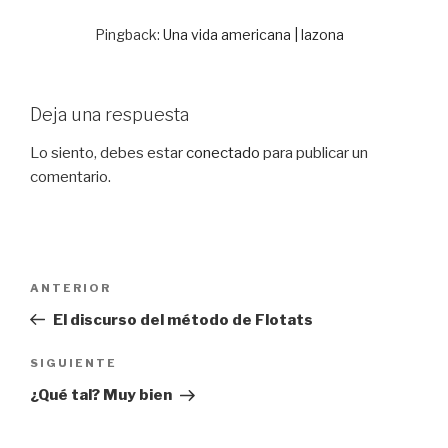
Pingback:
Una vida americana | lazona
Deja una respuesta
Lo siento, debes estar
conectado
para publicar un
comentario.
Navegación
Entrada
ANTERIOR
de
anterior:
El discurso del método de Flotats
entradas
Siguiente
SIGUIENTE
entrada
¿Qué tal? Muy bien