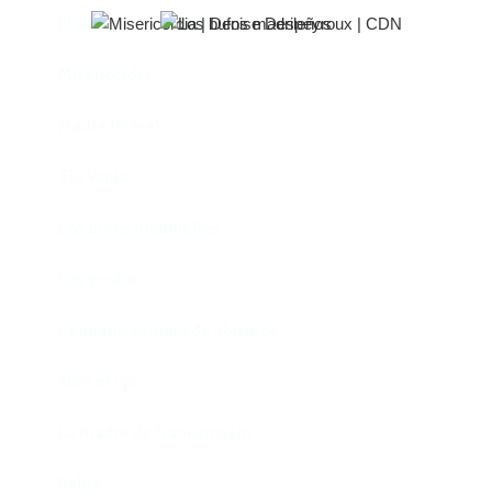
El castillo de Lindabridis
Misericordia
Madre (Mère)
Tío Vania
Los bufos madrileños
Los gestos
Pequeño cúmulo de abismos
Abre el ojo
La madre de Frankenstein
Rabia