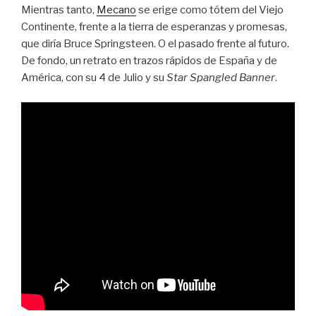
Mientras tanto,
Mecano
se erige como tótem del Viejo
Continente, frente a la tierra de esperanzas y promesas,
que diría Bruce Springsteen. O el pasado frente al futuro.
De fondo, un retrato en trazos rápidos de España y de
América, con su 4 de Julio y su
Star Spangled Banner
.