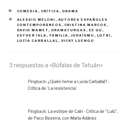
CATEGORÍAS
COMEDIA
,
CRÍTICA
,
DRAMA
ETIQUETAS
ALESSIO MELONI
,
AUTORES ESPAÑOLES
CONTEMPORÁNEOS
,
CRISTINA MARCOS
,
DAVID MAMET
,
DRAMATURGAS
,
EE UU
,
ESTHER ISLA
,
FAMILIA
,
JUDAÍSMO
,
LGTBI
,
LUCÍA CARBALLAL
,
VICKY LUENGO
3 respuestas a «Búfalas de Tetuán»
Pingback:
¿Quién teme a Lucía Carballal? -
Crítica de 'La resistencia'
Pingback:
La estirpe de Caín - Crítica de "Lulú",
de Paco Bezerra, con María Adánez