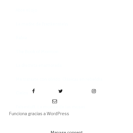
Abre el ojo
La madre de Frankenstein
Rabia
The Book of Mormon
La discreta enamorada
Me trataste con olvido. Clásicas en rebeldía
Facebook
Twitter
Instagram
Cielos
Correo electrónico
Falsestuff. La muerte de las musas
Funciona gracias a WordPress
Manage consent