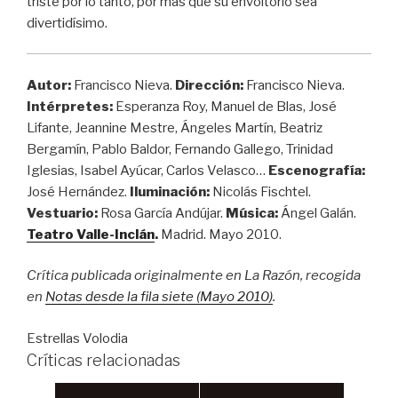
triste por lo tanto, por más que su envoltorio sea
divertidísimo.
Autor:
Francisco Nieva.
Dirección:
Francisco Nieva.
Intérpretes:
Esperanza Roy, Manuel de Blas, José
Lifante, Jeannine Mestre, Ángeles Martín, Beatriz
Bergamín, Pablo Baldor, Fernando Gallego, Trinidad
Iglesias, Isabel Ayúcar, Carlos Velasco…
Escenografía:
José Hernández.
Iluminación:
Nicolás Fischtel.
Vestuario:
Rosa García Andújar.
Música:
Ángel Galán.
Teatro Valle-Inclán
.
Madrid. Mayo 2010.
Crítica publicada originalmente en La Razón, recogida
en
Notas desde la fila siete (Mayo 2010)
.
Estrellas Volodia
Críticas relacionadas