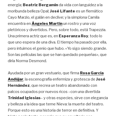
energía;
Beatriz Bergamín
da vida con languidez a la
moribunda belleza Opal;
José Lifante
es un flemático
Cayo Marzio, el galán en declive; y la simplona Camila
encuentra en
Ángeles Martín
un rostro y una voz
pletóricos y divertidos. Pero, sobre todo, está Trapezzia.
Una primera actriz que es, en
Esperanza Roy
, todo lo
que uno espera de una diva. El tiempo ha pasado por ella,
pero intuimos el genio que hubo. «Yo sigo siendo grande.
Son las películas las que se han quedado pequeñas», que
diría Norma Desmond.
Ayudada por un gran vestuario, que firma
Rosa García
Andújar
, la escenografía enfermiza y grotesca de
José
Hernández
, que recrea un teatro abandonado con
palcos ocupados por nuevos ricos –con una divertida
Trinidad Iglesias
– y otras especies, sirve con elegancia
y belleza a la idea que teme Nieva: la muerte del teatro.
Porque esto es una historia de terror en definitiva. Y