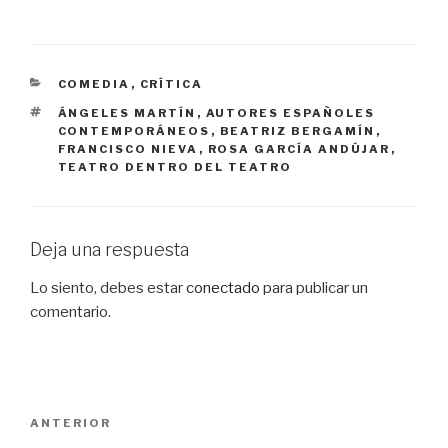
CATEGORÍAS
COMEDIA
,
CRÍTICA
ETIQUETAS
ÁNGELES MARTÍN
,
AUTORES ESPAÑOLES
CONTEMPORÁNEOS
,
BEATRIZ BERGAMÍN
,
FRANCISCO NIEVA
,
ROSA GARCÍA ANDÚJAR
,
TEATRO DENTRO DEL TEATRO
Deja una respuesta
Lo siento, debes estar
conectado
para publicar un
comentario.
Navegación
Entrada
ANTERIOR
de