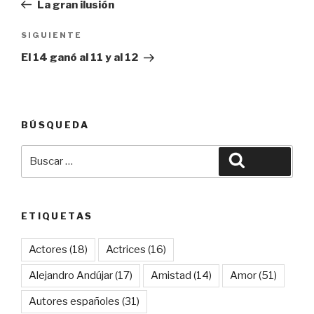
anterior:
La gran ilusión
entradas
Siguiente
SIGUIENTE
entrada
El 14 ganó al 11 y al 12
BÚSQUEDA
Buscar
Buscar
por:
ETIQUETAS
Actores
(18)
Actrices
(16)
Alejandro Andújar
(17)
Amistad
(14)
Amor
(51)
Autores españoles
(31)