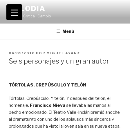
Saltar
VOLODIA
al
Teatro | Crítica | Cambio
contenido
Menú
PUBLICADO
06/05/2010
POR
MIGUEL AYANZ
EL
Seis personajes y un gran autor
TÓRTOLAS, CREPÚSCULO Y TELÓN
Tórtolas. Crepúsculo. Y telón. Y después del telón, el
homenaje.
Francisco Nieva
se llevaba las manos al
pecho emocionado. El Teatro Valle-Inclán premió anoche
al dramaturgo con uno de los aplausos más sinceros y
prolongados que ha visto la joven sala en su nueva etapa.