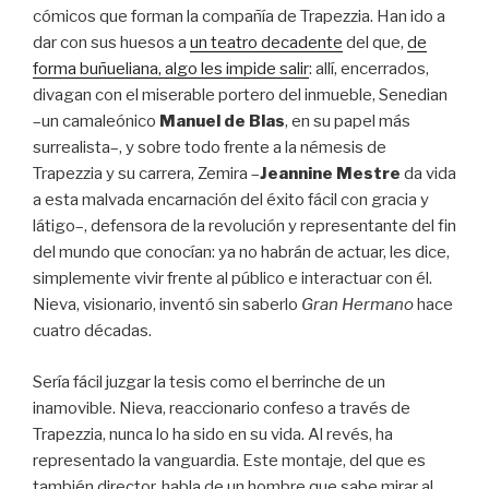
cómicos que forman la compañía de Trapezzia. Han ido a
dar con sus huesos a
un teatro decadente
del que,
de
forma buñueliana, algo les impide salir
: allí, encerrados,
divagan con el miserable portero del inmueble, Senedian
–un camaleónico
Manuel de Blas
, en su papel más
surrealista–, y sobre todo frente a la némesis de
Trapezzia y su carrera, Zemira –
Jeannine Mestre
da vida
a esta malvada encarnación del éxito fácil con gracia y
látigo–, defensora de la revolución y representante del fin
del mundo que conocían: ya no habrán de actuar, les dice,
simplemente vivir frente al público e interactuar con él.
Nieva, visionario, inventó sin saberlo
Gran Hermano
hace
cuatro décadas.
Sería fácil juzgar la tesis como el berrinche de un
inamovible. Nieva, reaccionario confeso a través de
Trapezzia, nunca lo ha sido en su vida. Al revés, ha
representado la vanguardia. Este montaje, del que es
también director, habla de un hombre que sabe mirar al