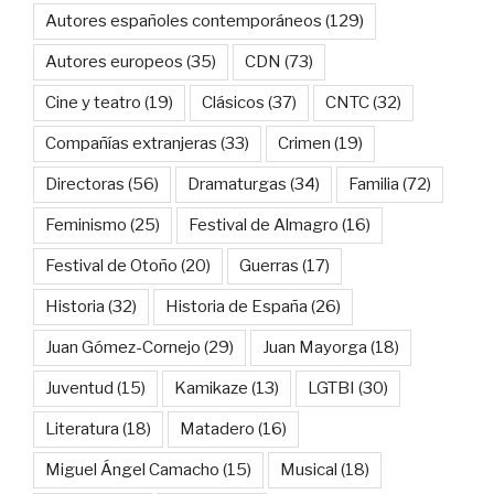
Autores españoles contemporáneos
(129)
Autores europeos
(35)
CDN
(73)
Cine y teatro
(19)
Clásicos
(37)
CNTC
(32)
Compañías extranjeras
(33)
Crimen
(19)
Directoras
(56)
Dramaturgas
(34)
Familia
(72)
Feminismo
(25)
Festival de Almagro
(16)
Festival de Otoño
(20)
Guerras
(17)
Historia
(32)
Historia de España
(26)
Juan Gómez-Cornejo
(29)
Juan Mayorga
(18)
Juventud
(15)
Kamikaze
(13)
LGTBI
(30)
Literatura
(18)
Matadero
(16)
Miguel Ángel Camacho
(15)
Musical
(18)