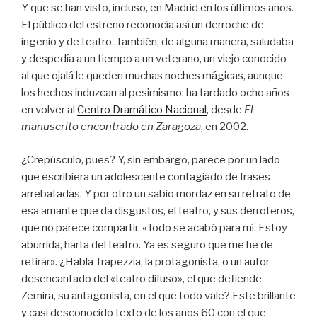
Y que se han visto, incluso, en Madrid en los últimos años.
El público del estreno reconocía así un derroche de
ingenio y de teatro.
También, de alguna manera, saludaba
y despedía a un tiempo a un veterano, un viejo conocido
al que ojalá le queden muchas noches mágicas, aunque
los hechos induzcan al pesimismo: ha tardado ocho años
en volver al
Centro Dramático Nacional
, desde
El
manuscrito encontrado en Zaragoza
, en 2002.
¿Crepúsculo, pues? Y, sin embargo, parece por un lado
que escribiera un adolescente contagiado de frases
arrebatadas. Y por otro un sabio mordaz en su retrato de
esa amante que da disgustos, el teatro, y sus derroteros,
que no parece compartir. «Todo se acabó para mí. Estoy
aburrida, harta del teatro. Ya es seguro que me he de
retirar». ¿Habla Trapezzia, la protagonista, o un autor
desencantado del «teatro difuso», el que defiende
Zemira, su antagonista, en el que todo vale? Este brillante
y casi desconocido texto de los años 60 con el que