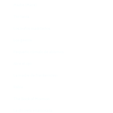
Madre (Mère)
Tío Vania
Los bufos madrileños
Los gestos
Pequeño cúmulo de abismos
Abre el ojo
La madre de Frankenstein
Rabia
The Book of Mormon
La discreta enamorada