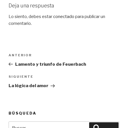
Deja una respuesta
Lo siento, debes estar
conectado
para publicar un
comentario.
Navegación
Entrada
ANTERIOR
de
anterior:
Lamento y triunfo de Feuerbach
entradas
Siguiente
SIGUIENTE
entrada
La lógica del amor
BÚSQUEDA
Buscar
Buscar