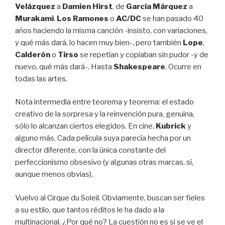
Velázquez
a
Damien Hirst
, de
García Márquez
a
Murakami
.
Los Ramones
o
AC/DC
se han pasado 40
años haciendo la misma canción -insisto, con variaciones,
y qué más dará, lo hacen muy bien-, pero también
Lope
,
Calderón
o
Tirso
se repetían y copiaban sin pudor -y de
nuevo, qué más dará-. Hasta
Shakespeare
. Ocurre en
todas las artes.
Nota intermedia entre teorema y teorema: el estado
creativo de la sorpresa y la reinvención pura, genuina,
sólo lo alcanzan ciertos elegidos. En cine,
Kubrick
y
alguno más. Cada película suya parecía hecha por un
director diferente, con la única constante del
perfeccionismo obsesivo (y algunas otras marcas, sí,
aunque menos obvias).
Vuelvo al Cirque du Soleil. Obviamente, buscan ser fieles
a su estilo, que tantos réditos le ha dado a la
multinacional. ¿Por qué no? La cuestión no es si se ve el