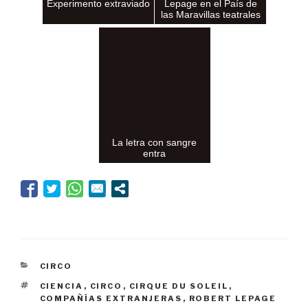
Experimento extraviado
Lepage en el País de
las Maravillas teatrales
La letra con sangre
entra
CATEGORÍAS
CIRCO
ETIQUETAS
CIENCIA
,
CIRCO
,
CIRQUE DU SOLEIL
,
COMPAÑÍAS EXTRANJERAS
,
ROBERT LEPAGE