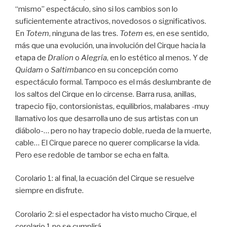
“mismo” espectáculo, sino si los cambios son lo
suficientemente atractivos, novedosos o significativos.
En
Totem
, ninguna de las tres.
Totem
es, en ese sentido,
más que una evolución, una involución del Cirque hacia la
etapa de
Dralion
o
Alegría
, en lo estético al menos. Y de
Quidam
o
Saltimbanco
en su concepción como
espectáculo formal. Tampoco es el más deslumbrante de
los saltos del Cirque en lo circense. Barra rusa, anillas,
trapecio fijo, contorsionistas, equilibrios, malabares -muy
llamativo los que desarrolla uno de sus artistas con un
diábolo-… pero no hay trapecio doble, rueda de la muerte,
cable… El Cirque parece no querer complicarse la vida.
Pero ese redoble de tambor se echa en falta.
Corolario 1: al final, la ecuación del Cirque se resuelve
siempre en disfrute.
Corolario 2: si el espectador ha visto mucho Cirque, el
corolario 1 no se cumplirá.