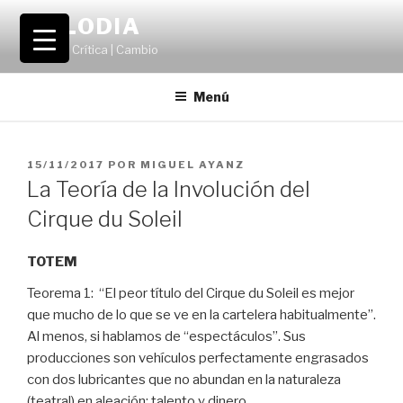
Saltar
VOLODIA
al
Teatro | Crítica | Cambio
contenido
Menú
PUBLICADO
15/11/2017
POR
MIGUEL AYANZ
EL
La Teoría de la Involución del
Cirque du Soleil
TOTEM
Teorema 1: “El peor título del Cirque du Soleil es mejor
que mucho de lo que se ve en la cartelera habitualmente”.
Al menos, si hablamos de “espectáculos”. Sus
producciones son vehículos perfectamente engrasados
con dos lubricantes que no abundan en la naturaleza
(teatral) en aleación: talento y dinero.