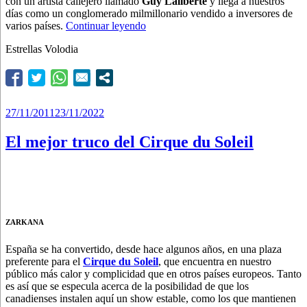
con un artista callejero llamado
Guy Laliberté
y llega a nuestros
días como un conglomerado milmillonario vendido a inversores de
“Fantástico
varios países.
Continuar leyendo
Cirque”
Estrellas Volodia
Publicado
27/11/2011
23/11/2022
el
El mejor truco del Cirque du Soleil
ZARKANA
España se ha convertido, desde hace algunos años, en una plaza
preferente para el
Cirque du Soleil
, que encuentra en nuestro
público más calor y complicidad que en otros países europeos. Tanto
es así que se especula acerca de la posibilidad de que los
canadienses instalen aquí un show estable, como los que mantienen