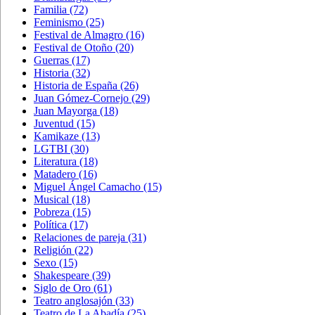
Familia
(72)
Feminismo
(25)
Festival de Almagro
(16)
Festival de Otoño
(20)
Guerras
(17)
Historia
(32)
Historia de España
(26)
Juan Gómez-Cornejo
(29)
Juan Mayorga
(18)
Juventud
(15)
Kamikaze
(13)
LGTBI
(30)
Literatura
(18)
Matadero
(16)
Miguel Ángel Camacho
(15)
Musical
(18)
Pobreza
(15)
Política
(17)
Relaciones de pareja
(31)
Religión
(22)
Sexo
(15)
Shakespeare
(39)
Siglo de Oro
(61)
Teatro anglosajón
(33)
Teatro de La Abadía
(25)