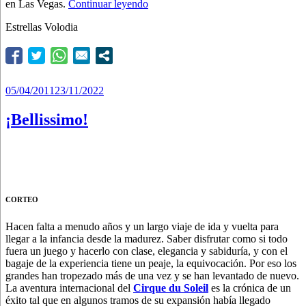
“El
en Las Vegas.
Continuar leyendo
mejor
Estrellas Volodia
truco
del
Cirque
du
Soleil”
Publicado
05/04/2011
23/11/2022
el
¡Bellissimo!
CORTEO
Hacen falta a menudo años y un largo viaje de ida y vuelta para
llegar a la infancia desde la madurez. Saber disfrutar como si todo
fuera un juego y hacerlo con clase, elegancia y sabiduría, y con el
bagaje de la experiencia tiene un peaje, la equivocación. Por eso los
grandes han tropezado más de una vez y se han levantado de nuevo.
La aventura internacional del
Cirque du Soleil
es la crónica de un
éxito tal que en algunos tramos de su expansión había llegado