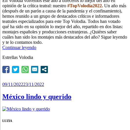
En Volodia volvemos este año a ofreceros lo mejor del año en
opinión de la crítica teatral: nuestro
#TopVolodia2022.
Un año más
(después de un parón a causa de la pandemia y el confinamiento),
hemos reunido a un grupo de destacados críticos e informadores
teatrales especializados para este Top Volodia. Todos han votado
qué ha sido en su opinión lo mejor del año, repartido en dos listas:
montajes españoles y producciones extranjeras. ¿Quiéres saber
cuáles han sido los montajes más destacados del año? Sigue leyendo
y te lo contamos todo.
“Top
Continuar leyendo
Volodia
Estrellas Volodia
2022:
estos
han
sido
los
mejores
Publicado
09/11/2022
23/11/2022
montajes
el
del
México lindo y querido
año”
LUZIA