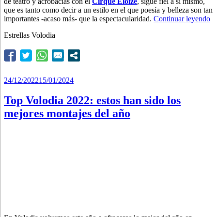
de teatro y acrobacias con el
Cirque Éloize
, sigue fiel a sí mismo,
que es tanto como decir a un estilo en el que poesía y belleza son tan
“C
importantes -acaso más- que la espectacularidad.
Continuar leyendo
in
Estrellas Volodia
q
ha
en
u
c
Publicado
24/12/2022
15/01/2024
el
Top Volodia 2022: estos han sido los
mejores montajes del año