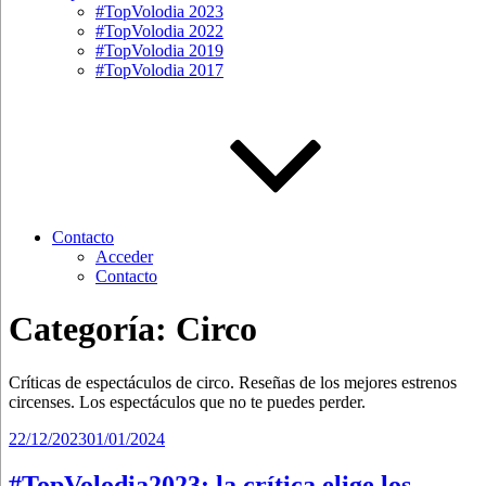
#TopVolodia 2023
#TopVolodia 2022
#TopVolodia 2019
#TopVolodia 2017
Contacto
Acceder
Contacto
Categoría:
Circo
Críticas de espectáculos de circo. Reseñas de los mejores estrenos
circenses. Los espectáculos que no te puedes perder.
Publicado
22/12/2023
01/01/2024
el
#TopVolodia2023: la crítica elige los