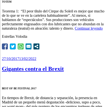
TOTEM
Teorema 1: “El peor título del Cirque du Soleil es mejor que mucho
de lo que se ve en la cartelera habitualmente”. Al menos, si
hablamos de “espectáculos”. Sus producciones son vehículos
perfectamente engrasados con dos lubricantes que no abundan en la
“L
naturaleza (teatral) en aleación: talento y dinero.
Continuar leyendo
Te
Estrellas Volodia
de
la
In
del
Ci
du
Publicado
27/10/2017
13/02/2022
Sol
el
Gigantes contra el Brexit
BEST OF BE FESTIVAL 2017
En tiempos de Brexit, de distancia y separación, la presencia en
Madrid de un pequeño menú degustación -delicioso, supo a poco,
we want more
– del más puntero de los encuentros ingleses de artes