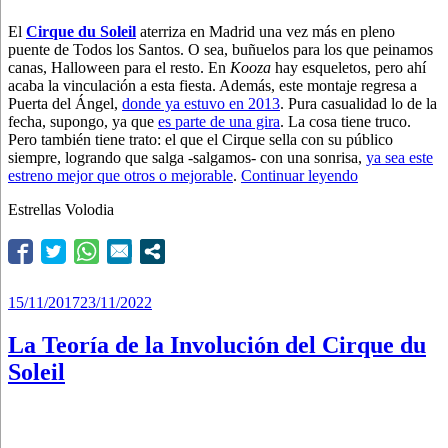
El
Cirque du Soleil
aterriza en Madrid una vez más en pleno
puente de Todos los Santos. O sea, buñuelos para los que peinamos
canas, Halloween para el resto. En
Kooza
hay esqueletos, pero ahí
acaba la vinculación a esta fiesta. Además, este montaje regresa a
Puerta del Ángel,
donde ya estuvo en 2013
. Pura casualidad lo de la
fecha, supongo, ya que
es parte de una gira
. La cosa tiene truco.
Pero también tiene trato: el que el Cirque sella con su público
siempre, logrando que salga -salgamos- con una sonrisa,
ya sea este
“Cirque
estreno mejor que otros o mejorable
.
Continuar leyendo
du
Estrellas Volodia
Soleil,
¿truco
o
trato?”
Publicado
15/11/2017
23/11/2022
el
La Teoría de la Involución del Cirque du
Soleil