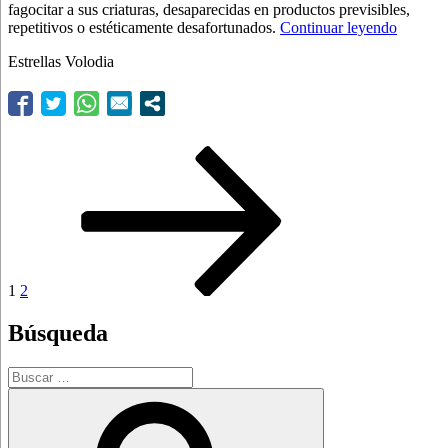
fagocitar a sus criaturas, desaparecidas en productos previsibles,
“¡Bellis
repetitivos o estéticamente desafortunados.
Continuar leyendo
Estrellas Volodia
Navegación
Página
Página
Siguiente
página
de
entradas
1
2
Búsqueda
Buscar
por:
Buscar