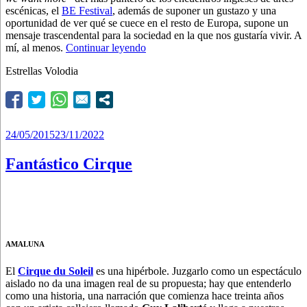
escénicas, el
BE Festival
, además de suponer un gustazo y una
oportunidad de ver qué se cuece en el resto de Europa, supone un
mensaje trascendental para la sociedad en la que nos gustaría vivir. A
“Gigantes
mí, al menos.
Continuar leyendo
contra
Estrellas Volodia
el
Brexit”
Publicado
24/05/2015
23/11/2022
el
Fantástico Cirque
AMALUNA
El
Cirque du Soleil
es una hipérbole. Juzgarlo como un espectáculo
aislado no da una imagen real de su propuesta; hay que entenderlo
como una historia, una narración que comienza hace treinta años