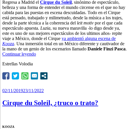
Regresa a Madrid el
Cirque du Soleil
, sinónimo de espectáculo,
belleza y una forma de entender el mundo circense en el que no hay
cabida para las puestas en escena descuidadas. Todo en el Cirque
está pensado, trabajado y milimetrado, desde la música a los trajes,
desde la parte técnica a la coherencia del
leit motiv
por el que cada
espectáculo apuesta.
Luzia
, su nueva maravilla -lo digo desde ya,
este es uno de sus mejores espectáculos de los ultimos años- repite
viaje a México, donde el Cirque
ya ambientó alguna escena de
Kooza
. Una inmersión total en un México diferente y cautivador de
la mano de un genio de los escenarios llamado
Daniele Finzi Pasca
.
“México
Continuar leyendo
lindo
Estrellas Volodia
y
querido”
Publicado
02/11/2019
23/11/2022
el
Cirque du Soleil, ¿truco o trato?
KOOZA