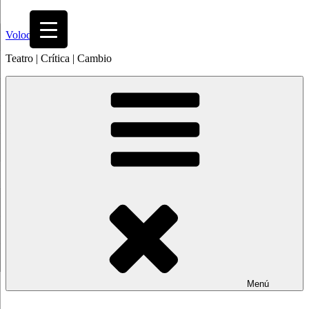
Saltar
al
Volodia
contenido
Teatro | Crítica | Cambio
Menú