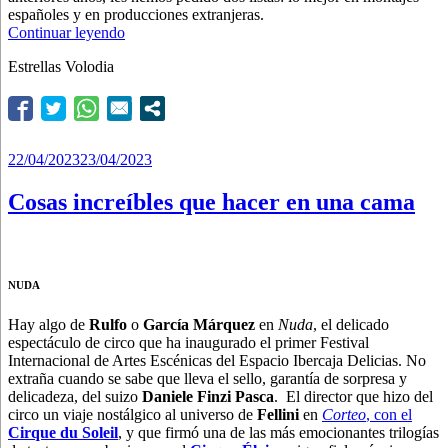
españoles y en producciones extranjeras.
“#TopVolodia2023:
Continuar leyendo
la
Estrellas Volodia
crítica
elige
los
mejores
montajes
del
Publicado
22/04/2023
23/04/2023
año”
el
Cosas increíbles que hacer en una cama
NUDA
Hay algo de
Rulfo
o
García Márquez
en
Nuda
, el delicado
espectáculo de circo que ha inaugurado el primer Festival
Internacional de Artes Escénicas del Espacio Ibercaja Delicias. No
extraña cuando se sabe que lleva el sello, garantía de sorpresa y
delicadeza, del suizo
Daniele Finzi Pasca
. El director que hizo del
circo un viaje nostálgico al universo de
Fellini
en
Corteo
, con el
Cirque du Soleil
, y que firmó una de las más emocionantes trilogías