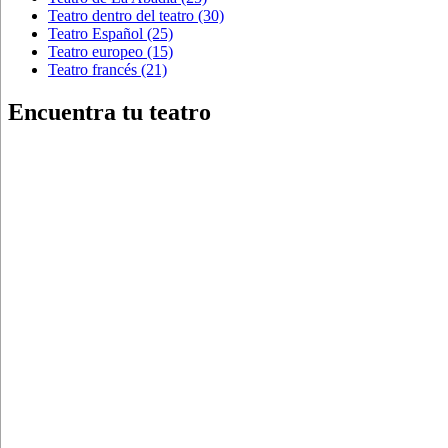
Teatro dentro del teatro
(30)
Teatro Español
(25)
Teatro europeo
(15)
Teatro francés
(21)
Encuentra tu teatro