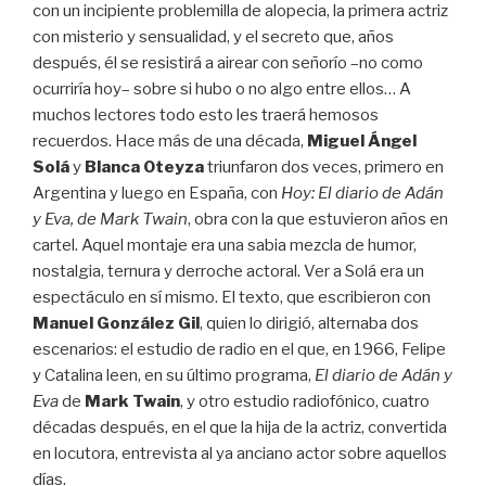
con un incipiente problemilla de alopecia, la primera actriz
con misterio y sensualidad, y el secreto que, años
después, él se resistirá a airear con señorío –no como
ocurriría hoy– sobre si hubo o no algo entre ellos… A
muchos lectores todo esto les traerá hemosos
recuerdos. Hace más de una década,
Miguel Ángel
Solá
y
Blanca Oteyza
triunfaron dos veces, primero en
Argentina y luego en España, con
Hoy: El diario de Adán
y Eva, de Mark Twain
, obra con la que estuvieron años en
cartel.
Aquel montaje era una sabia mezcla de humor,
nostalgia, ternura y derroche actoral. Ver a Solá era un
espectáculo en sí mismo. El texto, que escribieron con
Manuel González Gil
, quien lo dirigió, alternaba dos
escenarios: el estudio de radio en el que, en 1966, Felipe
y Catalina leen, en su último programa,
El diario de Adán y
Eva
de
Mark Twain
, y otro estudio radiofónico, cuatro
décadas después, en el que la hija de la actriz, convertida
en locutora, entrevista al ya anciano actor sobre aquellos
días.