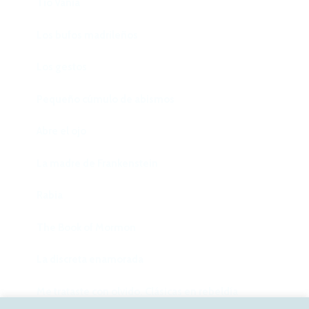
Tío Vania
Los bufos madrileños
Los gestos
Pequeño cúmulo de abismos
Abre el ojo
La madre de Frankenstein
Rabia
The Book of Mormon
La discreta enamorada
Me trataste con olvido. Clásicas en rebeldía