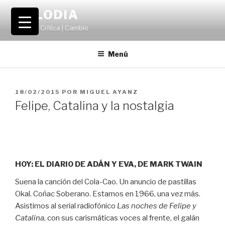
Saltar
VOLODIA
al
Teatro | Crítica | Cambio
contenido
Menú
PUBLICADO
18/02/2015
POR
MIGUEL AYANZ
EL
Felipe, Catalina y la nostalgia
HOY: EL DIARIO DE ADÁN Y EVA, DE MARK TWAIN
Suena la canción del Cola-Cao. Un anuncio de pastillas
Okal. Coñac Soberano. Estamos en 1966, una vez más.
Asistimos al serial radiofónico
Las noches de Felipe y
Catalina
, con sus carismáticas voces al frente, el galán