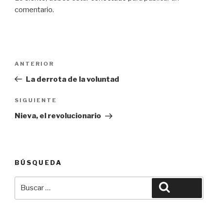
comentario.
Navegación
Entrada
ANTERIOR
de
anterior:
La derrota de la voluntad
entradas
Siguiente
SIGUIENTE
entrada
Nieva, el revolucionario
BÚSQUEDA
Buscar
Buscar
por: