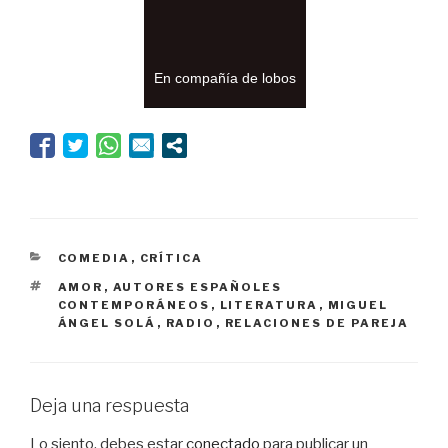
En compañía de lobos
CATEGORÍAS
COMEDIA
,
CRÍTICA
ETIQUETAS
AMOR
,
AUTORES ESPAÑOLES
CONTEMPORÁNEOS
,
LITERATURA
,
MIGUEL
ÁNGEL SOLÁ
,
RADIO
,
RELACIONES DE PAREJA
Deja una respuesta
Lo siento, debes estar
conectado
para publicar un