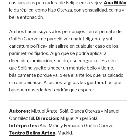
cascarrabias pero adorable Felipe en su vejez.
Ana Milán
le da réplica, como hizo Oteyza, con sensualidad, calma y
bella entonación.
Ambos hacen suyos a los personajes –en el primate de
Guillén Cuervo me pareció ver una inteligente y sutil
caricatura política– sin salirse en cualquier caso de los
parámetros fijados. Algo que se podría aplicar a
dirección, iluminación, sonido, escenografía… Es decir,
que Solá ha vuelto a hacer un montaje bello y tierno,
básicamente porque ya lo era el anterior, que ha calcado
sin despeinarse. A los nostálgicos les gustará. Los que
busquen novedades tendrán que esperar.
Autores
:
Miguel Ángel Solá, Blanca Oteyza y Manuel
González Gil.
Dirección:
Miguel Ángel Solá.
Intérpretes:
Ana Milán y Fernando Guillén Cuervo.
Teatro Bellas Artes
.
Madrid.