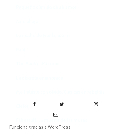
Pequeño cúmulo de abismos
Abre el ojo
La madre de Frankenstein
Rabia
The Book of Mormon
La discreta enamorada
Me trataste con olvido. Clásicas en rebeldía
Facebook
Twitter
Instagram
Cielos
Correo electrónico
Falsestuff. La muerte de las musas
Funciona gracias a WordPress