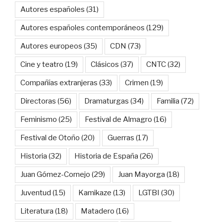
Autores españoles
(31)
Autores españoles contemporáneos
(129)
Autores europeos
(35)
CDN
(73)
Cine y teatro
(19)
Clásicos
(37)
CNTC
(32)
Compañías extranjeras
(33)
Crimen
(19)
Directoras
(56)
Dramaturgas
(34)
Familia
(72)
Feminismo
(25)
Festival de Almagro
(16)
Festival de Otoño
(20)
Guerras
(17)
Historia
(32)
Historia de España
(26)
Juan Gómez-Cornejo
(29)
Juan Mayorga
(18)
Juventud
(15)
Kamikaze
(13)
LGTBI
(30)
Literatura
(18)
Matadero
(16)