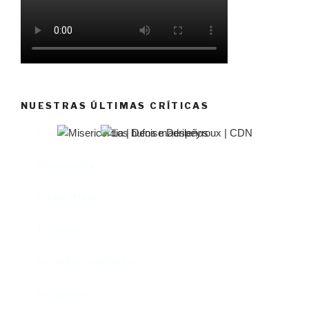
NUESTRAS ÚLTIMAS CRÍTICAS
El castillo de Lindabridis
Misericordia
Madre (Mère)
Tío Vania
Los bufos madrileños
Los gestos