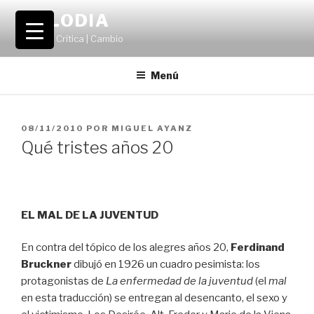
Saltar
VOLODIA
al
Teatro | Crítica | Cambio
contenido
Menú
PUBLICADO
08/11/2010
POR
MIGUEL AYANZ
EL
Qué tristes años 20
EL MAL DE LA JUVENTUD
En contra del tópico de los alegres años 20,
Ferdinand
Bruckner
dibujó en 1926 un cuadro pesimista: los
protagonistas de
La enfermedad de la juventud
(el
mal
en esta traducción) se entregan al desencanto, el sexo y