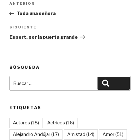
Navegación
Entrada
ANTERIOR
de
anterior:
Toda una señora
entradas
Siguiente
SIGUIENTE
entrada
Espert, por la puerta grande
BÚSQUEDA
Buscar
Buscar
por:
ETIQUETAS
Actores
(18)
Actrices
(16)
Alejandro Andújar
(17)
Amistad
(14)
Amor
(51)