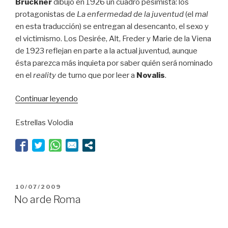
Bruckner
dibujó en 1926 un cuadro pesimista: los
protagonistas de
La enfermedad de la juventud
(el
mal
en esta traducción) se entregan al desencanto, el sexo y
el victimismo. Los Desirée, Alt, Freder y Marie de la Viena
de 1923 reflejan en parte a la actual juventud, aunque
ésta parezca más inquieta por saber quién será nominado
en el
reality
de turno que por leer a
Novalis
.
“Qué
Continuar leyendo
tristes
Estrellas Volodia
años
20”
PUBLICADO
10/07/2009
EL
No arde Roma