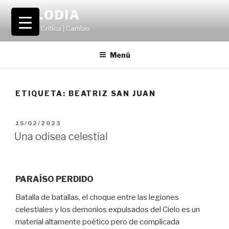
Saltar
VOLODIA
al
Teatro | Crítica | Cambio
contenido
Menú
ETIQUETA:
BEATRIZ SAN JUAN
PUBLICADO
15/02/2023
EL
Una odisea celestial
PARAÍSO PERDIDO
Batalla de batallas, el choque entre las legiones
celestiales y los demonios expulsados del Cielo es un
material altamente poético pero de complicada