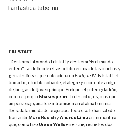
25/03/2011
EL
Fantástica taberna
FALSTAFF
“Desterrad al orondo Falstaff y desterraréis al mundo
entero”, se defiende el susodicho en una de las muchas y
geniales líneas que colecciona en
Enrique IV
. Falstaff, el
borracho, el noble cobarde, el alegre y ocurrente amigo
de juergas del joven príncipe Enrique, el putero y ladrón,
como el propio
Shakespeare
lo describe, es, más que
un personaje, una feliz intromisión en el alma humana,
liberada la mirada de prejuicios. Todo eso lo han sabido
transmitir
Marc Rosich
y
Andrés Lima
en un montaje
que,
como hizo
Orson Wells
en el cine
, reúne los dos