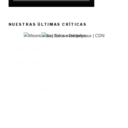
NUESTRAS ÚLTIMAS CRÍTICAS
El castillo de Lindabridis
Misericordia
Madre (Mère)
Tío Vania
Los bufos madrileños
Los gestos
Pequeño cúmulo de abismos