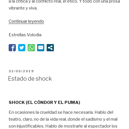
a la crítica y al conflicto real, el ético. Y todo con una prosa
vibrante y viva.
“La
Continuar leyendo
destrucción
Estrellas Volodia
y
la
esperanza”
PUBLICADO
31/05/2019
EL
Estado de shock
SHOCK (EL CÓNDOR Y EL PUMA)
En ocasiones la crueldad se hace necesaria. Hablo del
teatro, claro, no de la vida real, donde el sadismo y el mal
son injustificables. Hablo de mostrarle al espectador los