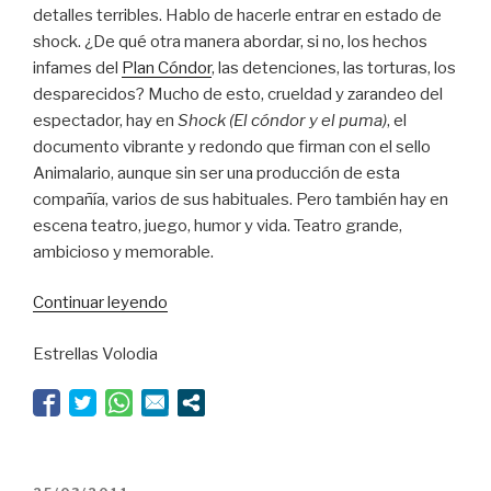
detalles terribles. Hablo de hacerle entrar en estado de
shock. ¿De qué otra manera abordar, si no, los hechos
infames del
Plan Cóndor
, las detenciones, las torturas, los
desparecidos? Mucho de esto, crueldad y zarandeo del
espectador, hay en
Shock (El cóndor y el puma)
, el
documento vibrante y redondo que firman con el sello
Animalario, aunque sin ser una producción de esta
compañía, varios de sus habituales. Pero también hay en
escena teatro, juego, humor y vida. Teatro grande,
ambicioso y memorable.
“Estado
Continuar leyendo
de
Estrellas Volodia
shock”
PUBLICADO