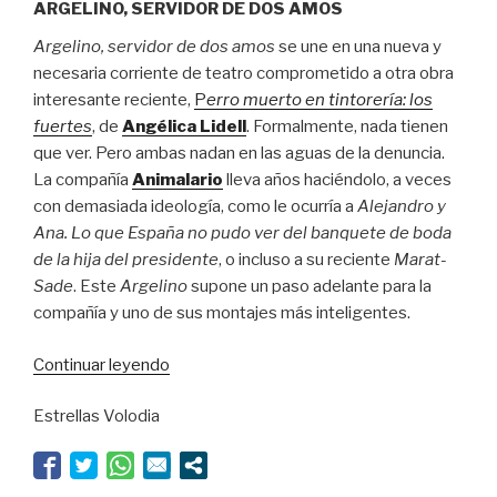
ARGELINO, SERVIDOR DE DOS AMOS
Argelino, servidor de dos amos
se une en una nueva y
necesaria corriente de teatro comprometido a otra obra
interesante reciente,
P
erro muerto en tintorería: los
fuertes
, de
Angélica Lidell
. Formalmente, nada tienen
que ver. Pero ambas nadan en las aguas de la denuncia.
La compañía
Animalario
lleva años haciéndolo, a veces
con demasiada ideología, como le ocurría a
Alejandro y
Ana. Lo que España no pudo ver del banquete de boda
de la hija del presidente
, o incluso a su reciente
Marat-
Sade
. Este
Argelino
supone un paso adelante para la
compañía y uno de sus montajes más inteligentes.
“Bufones
Continuar leyendo
en
Estrellas Volodia
la
orilla”