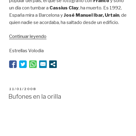
popular del país, el que se fotografió con
Franco
y soñó
un día con tumbar a
Cassius Clay
, ha muerto. Es 1992,
España mira a Barcelona y
José Manuel Ibar, Urtain
, de
quien nadie se acordaba, ha saltado desde un edificio.
“El
Continuar leyendo
huracán
Estrellas Volodia
de
Animalario”
PUBLICADO
11/01/2008
EL
Bufones en la orilla