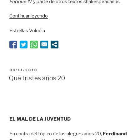
Enrique IV
y parte de otros textos shakespearianos.
“Fantástica
Continuar leyendo
taberna”
Estrellas Volodia
PUBLICADO
08/11/2010
EL
Qué tristes años 20
EL MAL DE LA JUVENTUD
En contra del tópico de los alegres años 20,
Ferdinand