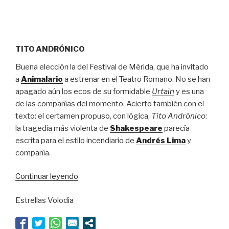
TITO ANDRÓNICO
Buena elección la del Festival de Mérida, que ha invitado
a
Animalario
a estrenar en el Teatro Romano. No se han
apagado aún los ecos de su formidable
Urtain
y es una
de las compañías del momento. Acierto también con el
texto: el certamen propuso, con lógica,
Tito Andrónico
:
la tragedia más violenta de
Shakespeare
parecía
escrita para el estilo incendiario de
Andrés Lima
y
compañía.
“No
Continuar leyendo
arde
Estrellas Volodia
Roma”