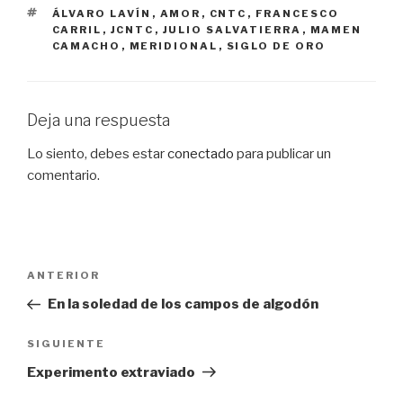
ETIQUETAS
ÁLVARO LAVÍN
,
AMOR
,
CNTC
,
FRANCESCO
CARRIL
,
JCNTC
,
JULIO SALVATIERRA
,
MAMEN
CAMACHO
,
MERIDIONAL
,
SIGLO DE ORO
Deja una respuesta
Lo siento, debes estar
conectado
para publicar un
comentario.
Navegación
Entrada
ANTERIOR
de
anterior:
En la soledad de los campos de algodón
entradas
Siguiente
SIGUIENTE
entrada
Experimento extraviado