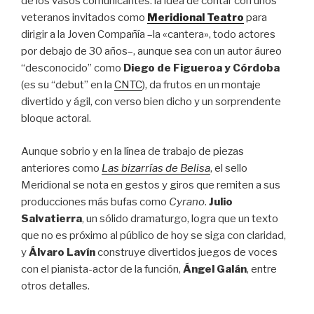
de los vasos comunicantes: la idea de contar con unos
veteranos invitados como
Meridional Teatro
para
dirigir a la Joven Compañía –la «cantera», todo actores
por debajo de 30 años–, aunque sea con un autor áureo
“desconocido” como
Diego de Figueroa y Córdoba
(es su “debut” en la
CNTC
), da frutos en un montaje
divertido y ágil, con verso bien dicho y un sorprendente
bloque actoral.
Aunque sobrio y en la línea de trabajo de piezas
anteriores como
Las bizarrías de Belisa
, el sello
Meridional se nota en gestos y giros que remiten a sus
producciones más bufas como
Cyrano
.
Julio
Salvatierra
, un sólido dramaturgo, logra que un texto
que no es próximo al público de hoy se siga con claridad,
y
Álvaro Lavín
construye divertidos juegos de voces
con el pianista-actor de la función,
Ángel Galán
, entre
otros detalles.