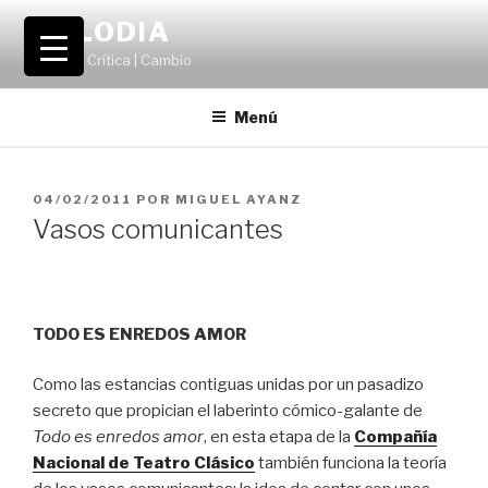
Saltar
VOLODIA
al
Teatro | Crítica | Cambio
contenido
Menú
PUBLICADO
04/02/2011
POR
MIGUEL AYANZ
EL
Vasos comunicantes
TODO ES ENREDOS AMOR
Como las estancias contiguas unidas por un pasadizo
secreto que propician el laberinto cómico-galante de
Todo es enredos amor
, en esta etapa de la
Compañía
Nacional de Teatro Clásico
también funciona la teoría