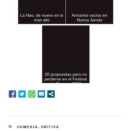
La Nao, de nuevo en lo
Armarios vacíos en
más alto
Nunca Jamás
20 propuestas para no
perderse en el Festival
de Almagro 2021
CATEGORÍAS
COMEDIA
,
CRÍTICA