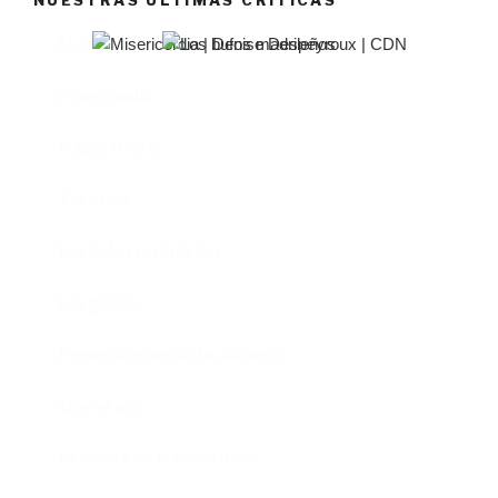
El castillo de Lindabridis
Misericordia
Madre (Mère)
Tío Vania
Los bufos madrileños
Los gestos
Pequeño cúmulo de abismos
Abre el ojo
La madre de Frankenstein