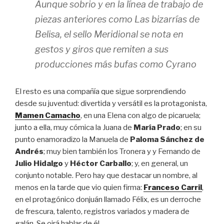
Aunque sobrio y en la línea de trabajo de
piezas anteriores como
Las bizarrías de
Belisa
, el sello Meridional se nota en
gestos y giros que remiten a sus
producciones más bufas como
Cyrano
El resto es una compañía que sigue sorprendiendo
desde su juventud: divertida y versátil es la protagonista,
Mamen Camacho
, en una Elena con algo de picaruela;
junto a ella, muy cómica la Juana de
María Prado
; en su
punto enamoradizo la Manuela de
Paloma Sánchez de
Andrés
; muy bien también los Tronera y y Fernando de
Julio Hidalgo
y
Héctor Carballo
; y, en general, un
conjunto notable. Pero hay que destacar un nombre, al
menos en la tarde que vio quien firma:
Franceso Carril
,
en el protagónico donjuán llamado Félix, es un derroche
de frescura, talento, registros variados y madera de
galán. Se oirá hablar de él..