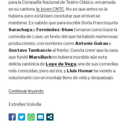
para la Compañía Nacional de Teatro Clásico, encarnada
en su cantera,
la Joven CNTC
. No es que antes no la
hubiera, pero está bien constatar que el nivel se
mantiene. Es sabido que para escribir
Doña Francisquita
Sarachaga
y
Fernández-Shaw
tomaron como base la
comedia de Lope
,
un texto del que ha habido numerosas
producciones, con nombres como
Antonio Guirau
y
Gustavo Tambascio
al frente. Cuesta creer que la casa
que fundó
Marsillach
no hubiera mordido aún esta
delicia canónica de
Lope de Vega
, una de sus comedias
más conocidas, pero así era, y
Lluís Homar
ha venido a
solucionarlo con un montaje lleno de vida y desparpajo.
“Hay
Continuar leyendo
esperanza
Estrellas Volodia
para
el
Clásico”