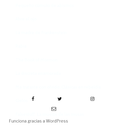
Pequeño cúmulo de abismos
Abre el ojo
La madre de Frankenstein
Rabia
The Book of Mormon
La discreta enamorada
Me trataste con olvido. Clásicas en rebeldía
Facebook
Twitter
Instagram
Cielos
Correo electrónico
Falsestuff. La muerte de las musas
Funciona gracias a WordPress