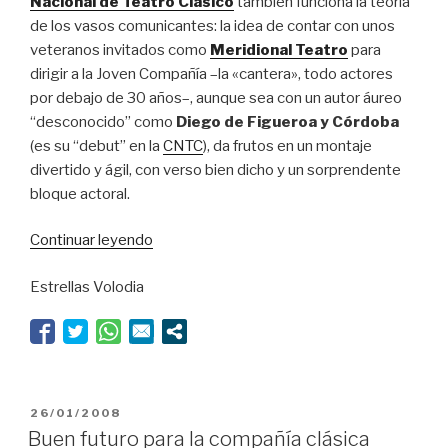
Nacional de Teatro Clásico
también funciona la teoría
de los vasos comunicantes: la idea de contar con unos
veteranos invitados como
Meridional Teatro
para
dirigir a la Joven Compañía –la «cantera», todo actores
por debajo de 30 años–, aunque sea con un autor áureo
“desconocido” como
Diego de Figueroa y Córdoba
(es su “debut” en la
CNTC
), da frutos en un montaje
divertido y ágil, con verso bien dicho y un sorprendente
bloque actoral.
“Vasos
Continuar leyendo
comunicantes”
Estrellas Volodia
PUBLICADO
26/01/2008
EL
Buen futuro para la compañía clásica