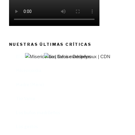
NUESTRAS ÚLTIMAS CRÍTICAS
El castillo de Lindabridis
Misericordia
Madre (Mère)
Tío Vania
Los bufos madrileños
Los gestos