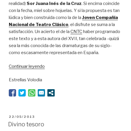
realidad)
Sor Juana Inés de la Cruz
. Si encima coincide
con la fecha, miel sobre hojuelas. Y si la propuesta es tan
lúdica y bien construida como la de la
Joven Compañía
Nacional de Teatro Clásico
, el disfrute se suma a la
satisfacción. Un acierto el de la
CNTC
haber programado
este texto y a esta autora del XVII, tan celebrada -quizá
sea la más conocida de las dramaturgas de su siglo-
como escasamente representada en España.
“Cuñados
Continuar leyendo
barrocos
Estrellas Volodia
y
mujeres
libres”
PUBLICADO
22/05/2013
EL
Divino tesoro