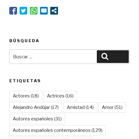
la
compañía
clásica”
BÚSQUEDA
Buscar
Buscar
por:
ETIQUETAS
Actores
(18)
Actrices
(16)
Alejandro Andújar
(17)
Amistad
(14)
Amor
(51)
Autores españoles
(31)
Autores españoles contemporáneos
(129)