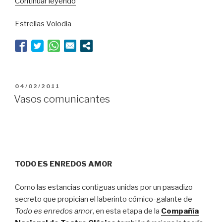
“Divino
Continuar leyendo
tesoro”
Estrellas Volodia
PUBLICADO
04/02/2011
EL
Vasos comunicantes
TODO ES ENREDOS AMOR
Como las estancias contiguas unidas por un pasadizo
secreto que propician el laberinto cómico-galante de
Todo es enredos amor
, en esta etapa de la
Compañía