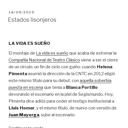
PUBLICADO
16/09/2019
EL
Estados lisonjeros
LA VIDA ES SUEÑO
El montaje de
La vida es sueño
que acaba de estrenar la
Compañía Nacional de Teatro Clásico
viene a ser el cierre
de un círculo, un fin de ciclo con guiño: cuando
Helena
Pimenta
asumió la dirección de la CNTC en 2012 eligió
este mismo título para su debut, con
aquella soberbia
puesta en escena
que tenía a
Blanca Portillo
devorando el escenario en la piel de Segismundo. Hoy,
Pimenta dice adiós para ceder el testigo institucional a
Lluís Homar
, y el mismo título, de nuevo con versión de
Juan Mayorga
, sube al escenario.
“Estados