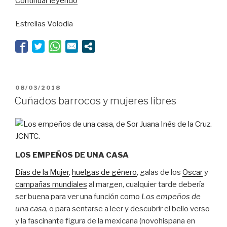
Continuar leyendo
lisonjeros”
Estrellas Volodia
PUBLICADO
08/03/2018
EL
Cuñados barrocos y mujeres libres
LOS EMPEÑOS DE UNA CASA
Días de la Mujer
,
huelgas de género
, galas de los
Oscar
y
campañas mundiales
al margen, cualquier tarde debería
ser buena para ver una función como
Los empeños de
una casa
, o para sentarse a leer y descubrir el bello verso
y la fascinante figura de la mexicana (novohispana en