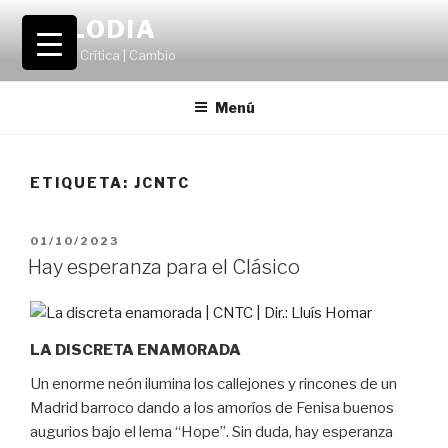
Saltar
VOLODIA
al
Teatro | Crítica | Cambio
contenido
Menú
ETIQUETA:
JCNTC
PUBLICADO
01/10/2023
EL
Hay esperanza para el Clásico
LA DISCRETA ENAMORADA
Un enorme neón ilumina los callejones y rincones de un
Madrid barroco dando a los amoríos de Fenisa buenos
augurios bajo el lema “Hope”. Sin duda, hay esperanza