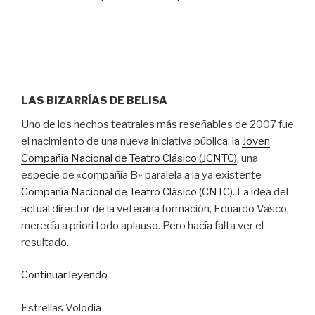
LAS BIZARRÍAS DE BELISA
Uno de los hechos teatrales más reseñables de 2007 fue
el nacimiento de una nueva iniciativa pública, la
Joven
Compañía Nacional de Teatro Clásico (JCNTC)
, una
especie de «compañía B» paralela a la ya existente
Compañía Nacional de Teatro Clásico (CNTC)
. La idea del
actual director de la veterana formación, Eduardo Vasco,
merecía a priori todo aplauso. Pero hacía falta ver el
resultado.
“Buen
Continuar leyendo
futuro
Estrellas Volodia
para