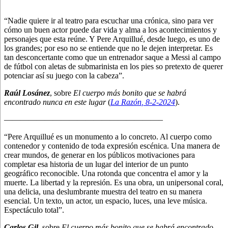
“Nadie quiere ir al teatro para escuchar una crónica, sino para ver
cómo un buen actor puede dar vida y alma a los acontecimientos y
personajes que esta reúne. Y Pere Arquillué, desde luego, es uno de
los grandes; por eso no se entiende que no le dejen interpretar. Es
tan desconcertante como que un entrenador saque a Messi al campo
de fútbol con aletas de submarinista en los pies so pretexto de querer
potenciar así su juego con la cabeza”.
Raúl Losánez
, sobre
El cuerpo más bonito que se habrá
encontrado nunca en este lugar
(
La Razón
, 8
-2-2024
).
———————————————————–
“Pere Arquillué es un monumento a lo concreto. Al cuerpo como
contenedor y contenido de toda expresión escénica. Una manera de
crear mundos, de generar en los públicos motivaciones para
completar esa historia de un lugar del interior de un punto
geográfico reconocible. Una rotonda que concentra el amor y la
muerte. La libertad y la represión. Es una obra, un unipersonal coral,
una delicia, una deslumbrante muestra del teatro en su manera
esencial. Un texto, un actor, un espacio, luces, una leve música.
Espectáculo total”.
Carlos Gil
, sobre
El cuerpo más bonito que se habrá encontrado