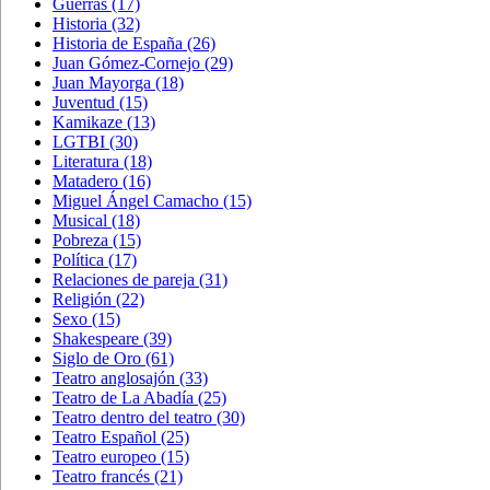
Guerras
(17)
Historia
(32)
Historia de España
(26)
Juan Gómez-Cornejo
(29)
Juan Mayorga
(18)
Juventud
(15)
Kamikaze
(13)
LGTBI
(30)
Literatura
(18)
Matadero
(16)
Miguel Ángel Camacho
(15)
Musical
(18)
Pobreza
(15)
Política
(17)
Relaciones de pareja
(31)
Religión
(22)
Sexo
(15)
Shakespeare
(39)
Siglo de Oro
(61)
Teatro anglosajón
(33)
Teatro de La Abadía
(25)
Teatro dentro del teatro
(30)
Teatro Español
(25)
Teatro europeo
(15)
Teatro francés
(21)