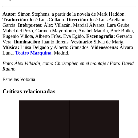
Autor:
Simon Stephens, a partir de la novela de Mark Haddon.
Traducción:
José Luis Collado.
Dirección:
José Luis Arellano
García.
Intérpretes:
Álex Villazán, Marcial Álvarez, Lara Grube,
Mabel del Pozo, Carmen Mayordomo, Anabel Maurín, Boré Buika,
Eugenio Villota, Alberto Frías, Eva Egido.
Escenografía:
Gerardo
Vera.
Iluminación:
Juanjo llorens.
Vestuario:
Silvia de Marta.
Música:
Luisa Delgado y Alberto Granados.
Vídeoescena:
Álvaro
Luna.
Teatro Marquina
.
Madrid.
Foto: Álex Villazán, como Christopher, en el montaje / Foto: David
Ruano
Estrellas Volodia
Críticas relacionadas