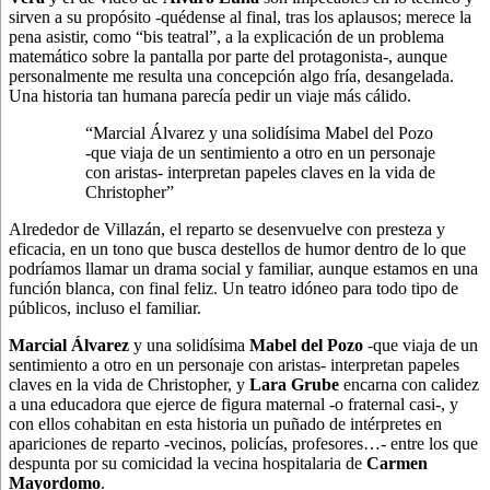
sirven a su propósito -quédense al final, tras los aplausos; merece la
pena asistir, como “bis teatral”, a la explicación de un problema
matemático sobre la pantalla por parte del protagonista-, aunque
personalmente me resulta una concepción algo fría, desangelada.
Una historia tan humana parecía pedir un viaje más cálido.
“Marcial Álvarez y una solidísima Mabel del Pozo
-que viaja de un sentimiento a otro en un personaje
con aristas- interpretan papeles claves en la vida de
Christopher”
Alrededor de Villazán, el reparto se desenvuelve con presteza y
eficacia, en un tono que busca destellos de humor dentro de lo que
podríamos llamar un drama social y familiar, aunque estamos en una
función blanca, con final feliz. Un teatro idóneo para todo tipo de
públicos, incluso el familiar.
Marcial Álvarez
y una solidísima
Mabel del Pozo
-que viaja de un
sentimiento a otro en un personaje con aristas- interpretan papeles
claves en la vida de Christopher, y
Lara Grube
encarna con calidez
a una educadora que ejerce de figura maternal -o fraternal casi-, y
con ellos cohabitan en esta historia un puñado de intérpretes en
apariciones de reparto -vecinos, policías, profesores…- entre los que
despunta por su comicidad la vecina hospitalaria de
Carmen
Mayordomo
.