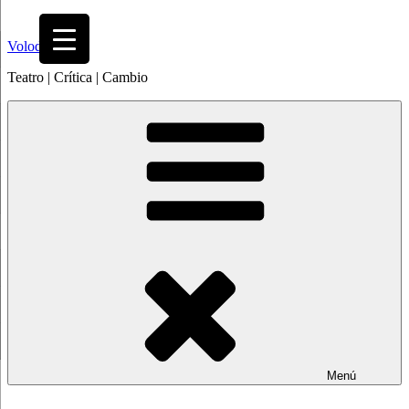
Saltar
al
Volodia
contenido
Teatro | Crítica | Cambio
Menú