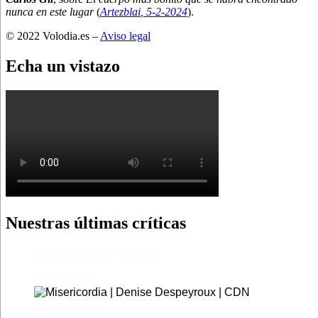
nunca en este lugar
(
Artezblai
, 5
-2-2024
).
© 2022 Volodia.es –
Aviso legal
Echa un vistazo
Nuestras últimas críticas
El castillo de Lindabridis
Misericordia
Madre (Mère)