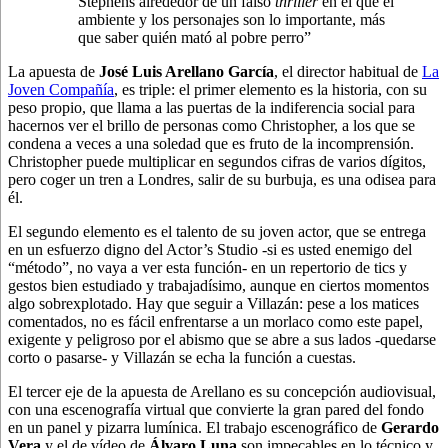
Stephens alrededor de un falso
thriller
en el que el
ambiente y los personajes son lo importante, más
que saber quién mató al pobre perro”
La apuesta de
José Luis Arellano García
, el director habitual de
La
Joven Compañía
, es triple: el primer elemento es la historia, con su
peso propio, que llama a las puertas de la indiferencia social para
hacernos ver el brillo de personas como Christopher, a los que se
condena a veces a una soledad que es fruto de la incomprensión.
Christopher puede multiplicar en segundos cifras de varios dígitos,
pero coger un tren a Londres, salir de su burbuja, es una odisea para
él.
El segundo elemento es el talento de su joven actor, que se entrega
en un esfuerzo digno del Actor’s Studio -si es usted enemigo del
“método”, no vaya a ver esta función- en un repertorio de tics y
gestos bien estudiado y trabajadísimo, aunque en ciertos momentos
algo sobrexplotado. Hay que seguir a Villazán: pese a los matices
comentados, no es fácil enfrentarse a un morlaco como este papel,
exigente y peligroso por el abismo que se abre a sus lados -quedarse
corto o pasarse- y Villazán se echa la función a cuestas.
El tercer eje de la apuesta de Arellano es su concepción audiovisual,
con una escenografía virtual que convierte la gran pared del fondo
en un panel y pizarra lumínica. El trabajo escenográfico de
Gerardo
Vera
y el de vídeo de
Álvaro Luna
son impecables en lo técnico y