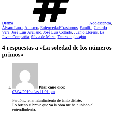
Drama
Adolescencia
,
Álvaro Luna
,
Autismo
,
Enfermedad/Trastornos
,
Familia
,
Gerardo
Vera
,
José Luis Arellano
,
José Luis Collado
,
Juanjo Llorens
,
La
Joven Compañía
,
Silvia de Marta
,
Teatro anglosajón
4 respuestas a «La soledad de los números
primos»
Pilar cano
dice:
03/04/2019 a las 11:01 pm
Perdón…el armturdimiento de tanto dislate.
Lo bueno si breve.que ya la obra me ha nublado el
entendimiento.