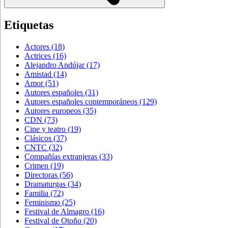
Etiquetas
Actores
(18)
Actrices
(16)
Alejandro Andújar
(17)
Amistad
(14)
Amor
(51)
Autores españoles
(31)
Autores españoles contemporáneos
(129)
Autores europeos
(35)
CDN
(73)
Cine y teatro
(19)
Clásicos
(37)
CNTC
(32)
Compañías extranjeras
(33)
Crimen
(19)
Directoras
(56)
Dramaturgas
(34)
Familia
(72)
Feminismo
(25)
Festival de Almagro
(16)
Festival de Otoño
(20)