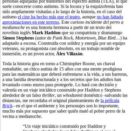
personas aquejadas por trastornos del espectro autista (TEA), lo que
suele conocerse como autismo. Si la locura y la esquizofrenia han
sido ampliamente visitadas a lo largo de la historia, en el caso del
autismo
el cine ha hecho más que el teatro
, aunque
no han faltado
aproximaciones en este terreno
. Este
curioso incidente del perro a
medianoche
es una historia hermosa a partir de un texto del
novelista inglés
Mark Haddon
que su compatriota y dramaturgo
Simon Stephens
(autor de
Punk Rock
,
Motortown
,
Blue Bird
…) ha
adaptado a escena.
Construida con solidez y energía por un equipo
veterano, su protagonista casi absoluto, en un trabajo notable de
inmersión, es un joven actor,
Álex Villazán
.
Toda la historia gira en torno a Chirstopher Boone, un chaval
entrañable, un chico autista de 15 años con una mente prodigiosa
para las matemáticas que deberá enfrentarse a la vida, a sus barreras,
a una familia desestructurada y a los secretos que los adultos han
levantado como muros para protegerle. Lo hará con decisión y
valentía en un viaje iniciático construido por Haddon y Stephens
alrededor de un falso
thriller
, un
whodunnit
doméstico -salvando las
distancias, me recordaba el original planteamiento de
la película
Brick
– en el que el ambiente y los personajes son lo importante,
mucho más por supuesto que saber quién mató al pobre perro de la
vecina a medianoche.
“Un viaje iniciático construido por Haddon y