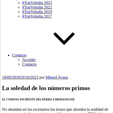
#TopVolodia 2023
#TopVolodia 2022
#TopVolodia 2019
#TopVolodia 2017
Contacto
Acceder
Contacto
Publicado
18/09/2018
10/10/2022
por
Miguel Ayanz
el
La soledad de los números primos
EL CURIOSO INCIDENTE DEL PERRO A MEDIANOCHE
No abundan en los escenarios los textos que aborden la realidad de