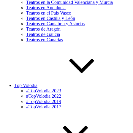
Teatros en la Comunidad Valenciana y Murcia
Teatros en Andalucía
Teatros en el País Vasco
Teatros en Castilla y León
Teatros en Cantabria y Asturias
Teatros de Aragón
Teatros de Galicia
Teatros en Canarias
Top Volodia
#TopVolodia 2023
#TopVolodia 2022
#TopVolodia 2019
#TopVolodia 2017