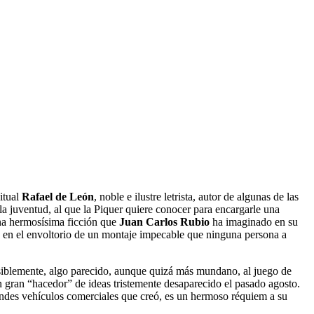
bitual
Rafael de León
, noble e ilustre letrista, autor de algunas de las
a juventud, al que la Piquer quiere conocer para encargarle una
Una hermosísima ficción que
Juan Carlos Rubio
ha imaginado en su
ia en el envoltorio de un montaje impecable que ninguna persona a
posiblemente, algo parecido, aunque quizá más mundano, al juego de
n gran “hacedor” de ideas tristemente desaparecido el pasado agosto.
randes vehículos comerciales que creó, es un hermoso réquiem a su