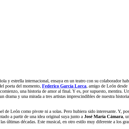
ñola y estrella internacional, ensaya en un teatro con su colaborador ha
 del poeta del momento,
Federico García Lorca
, amigo de León desde l
l comienzo, una historia de amor al final. Y es, por supuesto, mentira. 
 un drama y una mirada a tres artistas imprescindibles de nuestra histor
ael de León como pivote ni a solas. Pero hubiera sido interesante. Y, 
ntado a partir de una idea original suya junto a
José María Cámara
, u
as últimas décadas. Este musical, en otro estilo muy diferente a los g