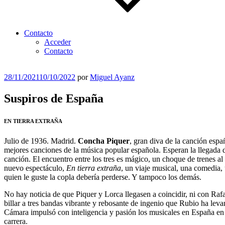
Contacto
Acceder
Contacto
Publicado
28/11/2021
10/10/2022
por
Miguel Ayanz
el
Suspiros de España
EN TIERRA EXTRAÑA
Julio de 1936. Madrid.
Concha Piquer
, gran diva de la canción espa
mejores canciones de la música popular española. Esperan la llegada
canción. El encuentro entre los tres es mágico, un choque de trenes a
nuevo espectáculo,
En tierra extraña
, un viaje musical, una comedia,
quien le guste la copla debería perderse. Y tampoco los demás.
No hay noticia de que Piquer y Lorca llegasen a coincidir, ni con Raf
billar a tres bandas vibrante y rebosante de ingenio que Rubio ha leva
Cámara impulsó con inteligencia y pasión los musicales en España en l
carrera.