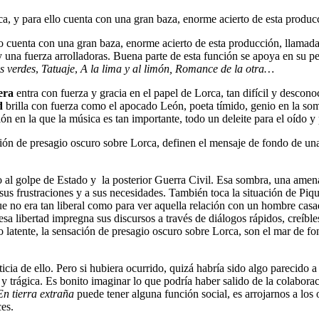
ca, y para ello cuenta con una gran baza, enorme acierto de esta produ
llo cuenta con una gran baza, enorme acierto de esta producción, llamad
una fuerza arrolladoras. Buena parte de esta función se apoya en su per
s verdes
,
Tatuaje
,
A la lima y al limón, Romance de la otra…
era
entra con fuerza y gracia en el papel de Lorca, tan difícil y desco
ad
brilla con fuerza como el apocado León, poeta tímido, genio en la som
n en la que la música es tan importante, todo un deleite para el oído y 
ación de presagio oscuro sobre Lorca, definen el mensaje de fondo de una
vio al golpe de Estado y la posterior Guerra Civil. Esa sombra, una am
us frustraciones y a sus necesidades. También toca la situación de Pi
 no era tan liberal como para ver aquella relación con un hombre casad
a libertad impregna sus discursos a través de diálogos rápidos, creíble
dio latente, la sensación de presagio oscuro sobre Lorca, son el mar de f
ia de ello. Pero si hubiera ocurrido, quizá habría sido algo parecido a
te y trágica. Es bonito imaginar lo que podría haber salido de la colabor
En tierra extraña
puede tener alguna función social, es arrojarnos a lo
ces.