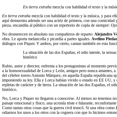
En tierra extraña
mezcla con habilidad el texto y la músi
En tierra extraña
mezcla con habilidad el texto y la música, y para e
aquí demuestra además ser una actriz de primera, con una comicidad y 
pieza, encandila al público con un repertorio de copla de siempre:
Ojo
No desmerecen en absoluto sus compañeros de reparto:
Alejandro V
obra. Le aporta melancolía y picardía a partes iguales.
Avelino Pied
diálogos con Piquer. Y ambos, por cierto, cantan también en esta funció
La situación de las dos Españas, el odio latente, la sens
histórico
Rubio, autor y director, enfrenta a los protagonistas al momento pre
a la homosexualidad de Lorca y León, amigos pero nunca amantes, a s
del célebre torero Antonio Márquez, en aquella España republicana que
imponiendo su ley. Ella y Lorca habían vivido o estado en EE UU, y es
repletas de carácter y de tierra. La situación de las dos Españas, el o
histórico.
No, Lorca y Piquer no llegaron a conocerse. Al menos no tenemos notic
paisaje emocional y físico, una ucronía triste e hilarante, reconfortan
Como tantas otras cosas que la guerra civil truncó. Si una obra como
odiarnos los unos a los otros con la ceguera con que lo hicimos enton