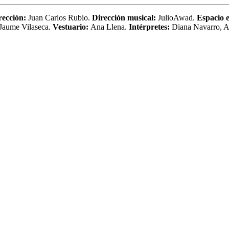
rección:
Juan Carlos Rubio.
Dirección musical:
JulioAwad.
Espacio e
Jaume Vilaseca.
Vestuario:
Ana Llena.
Intérpretes:
Diana Navarro, A