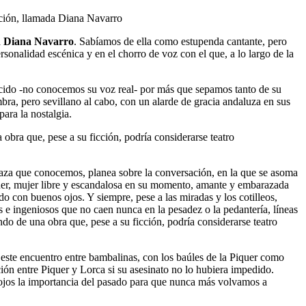
cción, llamada Diana Navarro
a
Diana Navarro
. Sabíamos de ella como estupenda cantante, pero
sonalidad escénica y en el chorro de voz con el que, a lo largo de la
nocido -no conocemos su voz real- por más que sepamos tanto de su
bra, pero sevillano al cabo, con un alarde de gracia andaluza en sus
para la nostalgia.
 obra que, pese a su ficción, podría considerarse teatro
enaza que conocemos, planea sobre la conversación, en la que se asoma
quer, mujer libre y escandalosa en su momento, amante y embarazada
o con buenos ojos. Y siempre, pese a las miradas y los cotilleos,
s e ingeniosos que no caen nunca en la pesadez o la pedantería, líneas
ondo de una obra que, pese a su ficción, podría considerarse teatro
 este encuentro entre bambalinas, con los baúles de la Piquer como
ación entre Piquer y Lorca si su asesinato no lo hubiera impedido.
s ojos la importancia del pasado para que nunca más volvamos a