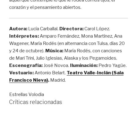
aquel que contemple lo que le rodea con los ojos, el
corazón y el pensamiento abiertos.
Autora:
Lucía Carballal.
Directora:
Carol López.
Intérpretes:
Amparo Fernández, Mona Martínez, Ana
Wagener, María Rodés (en alternancia con Tulsa, días 20
y 24 de octubre).
Música:
María Rodés, con canciones
de Mari Trini, Julio Iglesias, Alaska y los Pegamoides.
Escenografía:
José Novoa.
Iluminación:
Pedro Yagüe.
Vestuario:
Antonio Belart.
Teatro Valle-Inclán (Sala
Francisco Nieva)
.
Madrid.
Estrellas Volodia
Críticas relacionadas