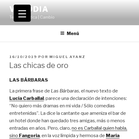
Saltar
VOLODIA
al
Teatro | Crítica | Cambio
contenido
Menú
PUBLICADO
16/10/2019
POR
MIGUEL AYANZ
EL
Las chicas de oro
LAS BÁRBARAS
La primera frase de
Las Bárbaras
, el nuevo texto de
Lucía Carballal
, parece una declaración de intenciones:
“No quiero más dramas en mi vida / Sólo comedias
entretenidas”. La dice la cantante que ameniza el bar de
un hotel donde han quedado tres amigas, más o menos
entradas en años. Pero, claro,
no es Carballal quien habla,
sino
Fangoria
, en la voz límpida y hermosa de
María