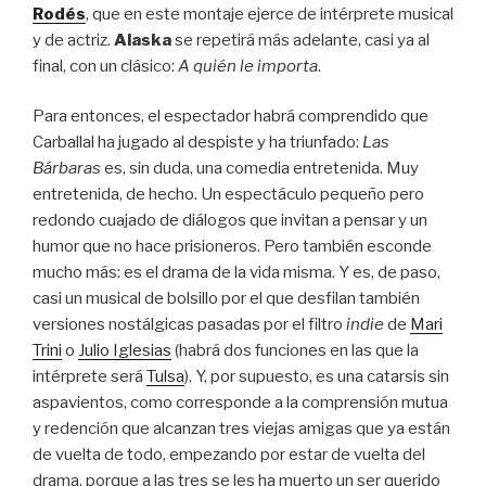
Rodés
, que en este montaje ejerce de intérprete musical
y de actriz.
Alaska
se repetirá más adelante, casi ya al
final, con un clásico:
A quién le importa
.
Para entonces, el espectador habrá comprendido que
Carballal ha jugado al despiste y ha triunfado:
Las
Bárbaras
es, sin duda, una comedia entretenida. Muy
entretenida, de hecho. Un espectáculo pequeño pero
redondo cuajado de diálogos que invitan a pensar y un
humor que no hace prisioneros. Pero también esconde
mucho más: es el drama de la vida misma. Y es, de paso,
casi un musical de bolsillo por el que desfilan también
versiones nostálgicas pasadas por el filtro
indie
de
Mari
Trini
o
Julio Iglesias
(habrá dos funciones en las que la
intérprete será
Tulsa
). Y, por supuesto, es una catarsis sin
aspavientos, como corresponde a la comprensión mutua
y redención que alcanzan tres viejas amigas que ya están
de vuelta de todo, empezando por estar de vuelta del
drama, porque a las tres se les ha muerto un ser querido