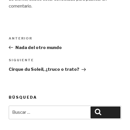
comentario.
Navegación
Entrada
ANTERIOR
de
anterior:
Nada del otro mundo
entradas
Siguiente
SIGUIENTE
entrada
Cirque du Soleil, ¿truco o trato?
BÚSQUEDA
Buscar
Buscar
por: