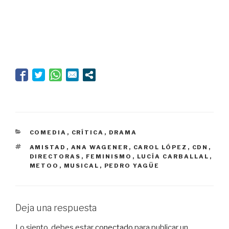
Un Chéjov africano y
ortodoxo
CATEGORÍAS
COMEDIA
,
CRÍTICA
,
DRAMA
ETIQUETAS
AMISTAD
,
ANA WAGENER
,
CAROL LÓPEZ
,
CDN
,
DIRECTORAS
,
FEMINISMO
,
LUCÍA CARBALLAL
,
METOO
,
MUSICAL
,
PEDRO YAGÜE
Deja una respuesta
Lo siento, debes estar
conectado
para publicar un