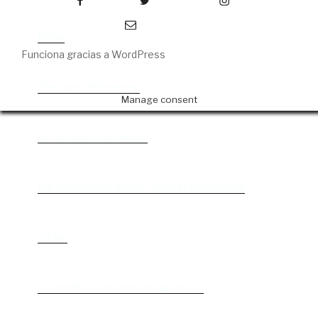
Correo electrónico
Rabia
Funciona gracias a WordPress
The Book of Mormon
Manage consent
La discreta enamorada
Me trataste con olvido. Clásicas en rebeldía
Cielos
Falsestuff. La muerte de las musas