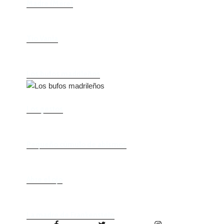
Madre (Mère)
Tío Vania
Los bufos madrileños
Los gestos
Pequeño cúmulo de abismos
Abre el ojo
La madre de Frankenstein
Facebook
Twitter
Instagram