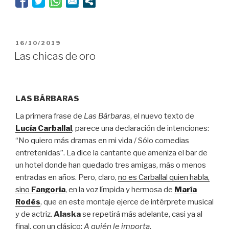
muertos”
PUBLICADO
16/10/2019
EL
Las chicas de oro
LAS BÁRBARAS
La primera frase de
Las Bárbaras
, el nuevo texto de
Lucía Carballal
, parece una declaración de intenciones:
“No quiero más dramas en mi vida / Sólo comedias
entretenidas”. La dice la cantante que ameniza el bar de
un hotel donde han quedado tres amigas, más o menos
entradas en años. Pero, claro,
no es Carballal quien habla,
sino
Fangoria
, en la voz límpida y hermosa de
María
Rodés
, que en este montaje ejerce de intérprete musical
y de actriz.
Alaska
se repetirá más adelante, casi ya al
final, con un clásico:
A quién le importa
.