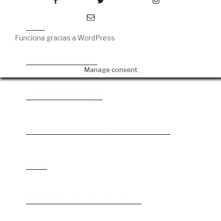
Correo electrónico
Rabia
Funciona gracias a WordPress
The Book of Mormon
Manage consent
La discreta enamorada
Me trataste con olvido. Clásicas en rebeldía
Cielos
Falsestuff. La muerte de las musas