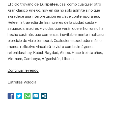
El ciclo troyano de
Eurípides
, casi como cualquier otro
gran clásico griego, hoy en día no sólo admite sino que
agradece una interpretación en clave contemporánea.
Releer la tragedia de las mujeres de la ciudad caída y
saqueada, madres y viudas que verán que el horror no ha
hecho casi más que comenzar, inevitablemente implica un
ejercicio de viaje temporal. Cualquier espectador más o
menos reflexivo vinculará lo visto con las imágenes
retenidas: hoy, Kabul, Bagdad, Alepo. Hace treinta años,
Vietnam, Camboya, Afganistán, Líbano…
“Troya
Continuar leyendo
con
Estrellas Volodia
“T”
de
Alepo”