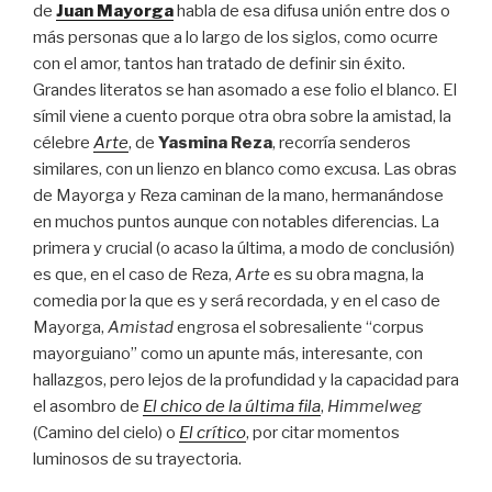
de
Juan Mayorga
habla de esa difusa unión entre dos o
más personas que a lo largo de los siglos, como ocurre
con el amor, tantos han tratado de definir sin éxito.
Grandes literatos se han asomado a ese folio el blanco. El
símil viene a cuento porque otra obra sobre la amistad, la
célebre
Arte
, de
Yasmina Reza
, recorría senderos
similares, con un lienzo en blanco como excusa. Las obras
de Mayorga y Reza caminan de la mano, hermanándose
en muchos puntos aunque con notables diferencias. La
primera y crucial (o acaso la última, a modo de conclusión)
es que, en el caso de Reza,
Arte
es su obra magna, la
comedia por la que es y será recordada, y en el caso de
Mayorga,
Amistad
engrosa el sobresaliente “corpus
mayorguiano” como un apunte más, interesante, con
hallazgos, pero lejos de la profundidad y la capacidad para
el asombro de
El chico de la última fila
,
Himmelweg
(Camino del cielo) o
El crítico
, por citar momentos
luminosos de su trayectoria.