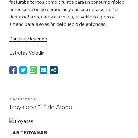
facturaba textos como churros para un consumo rápido
en los corrales de comedias y que una obra como
La
dama boba
es, antes que nada, un vehículo ligero y
ameno para la evasión del pueblo de entonces.
“El
Continuar leyendo
discreto
Estrellas Volodia
encanto
de
la
Compañía”
PUBLICADO
26/11/2017
EL
Troya con “T” de Alepo
LAS TROYANAS