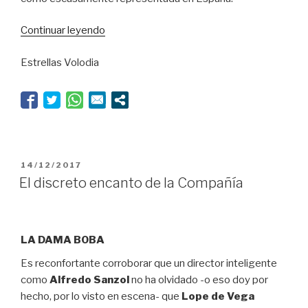
“Cuñados
Continuar leyendo
barrocos
Estrellas Volodia
y
mujeres
libres”
PUBLICADO
14/12/2017
EL
El discreto encanto de la Compañía
LA DAMA BOBA
Es reconfortante corroborar que un director inteligente
como
Alfredo Sanzol
no ha olvidado -o eso doy por
hecho, por lo visto en escena- que
Lope de Vega