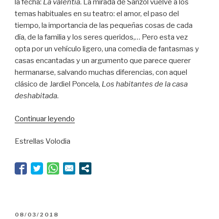
la fecha:
La valentía
. La mirada de Sanzol vuelve a los
temas habituales en su teatro: el amor, el paso del
tiempo, la importancia de las pequeñas cosas de cada
día, de la familia y los seres queridos,… Pero esta vez
opta por un vehículo ligero, una comedia de fantasmas y
casas encantadas y un argumento que parece querer
hermanarse, salvando muchas diferencias, con aquel
clásico de Jardiel Poncela,
Los habitantes de la casa
deshabitada
.
“Sanzol
Continuar leyendo
habita
Estrellas Volodia
la
casa
deshabitada”
PUBLICADO
08/03/2018