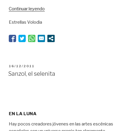
“Don
Continuar leyendo
Juan
Estrellas Volodia
se
va
al
infierno”
PUBLICADO
16/12/2011
EL
Sanzol, el selenita
EN LA LUNA
Hay pocos creadores jóvenes en las artes escénicas
españolas con un universo propio tan claramente