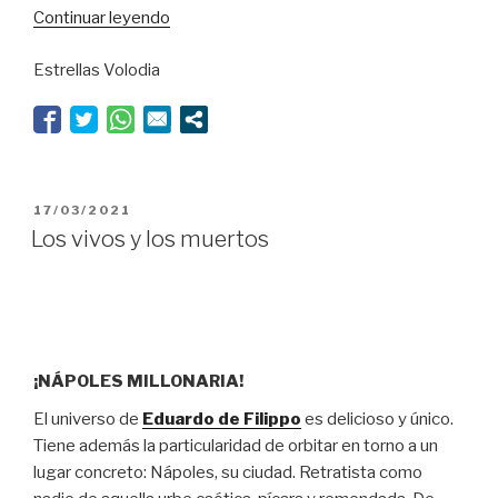
“Mayorga
Continuar leyendo
persigue
Estrellas Volodia
su
Arte”
PUBLICADO
17/03/2021
EL
Los vivos y los muertos
¡NÁPOLES MILLONARIA!
El universo de
Eduardo de Filippo
es delicioso y único.
Tiene además la particularidad de orbitar en torno a un
lugar concreto: Nápoles, su ciudad. Retratista como