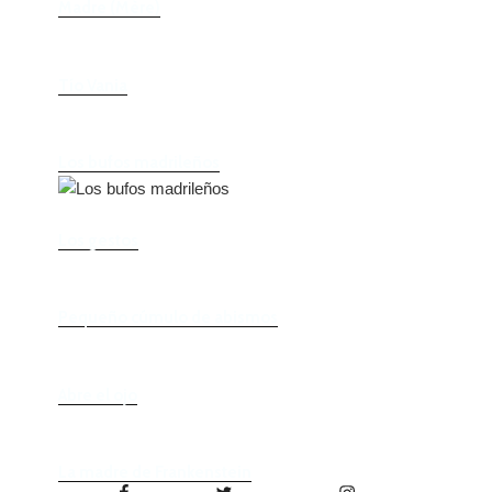
Madre (Mère)
Tío Vania
Los bufos madrileños
Los gestos
Pequeño cúmulo de abismos
Abre el ojo
La madre de Frankenstein
Facebook
Twitter
Instagram