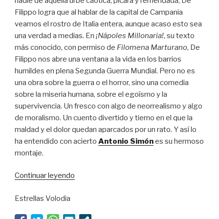
nadie de aquella urbe caótica, pícara y remendada, De
Filippo logra que al hablar de la capital de Campania
veamos el rostro de Italia entera, aunque acaso esto sea
una verdad a medias. En
¡Nápoles Millonaria!
, su texto
más conocido, con permiso de
Filomena Marturano
, De
Filippo nos abre una ventana a la vida en los barrios
humildes en plena Segunda Guerra Mundial. Pero no es
una obra sobre la guerra o el horror, sino una comedia
sobre la miseria humana, sobre el egoísmo y la
supervivencia. Un fresco con algo de neorrealismo y algo
de moralismo. Un cuento divertido y tierno en el que la
maldad y el dolor quedan aparcados por un rato. Y así lo
ha entendido con acierto
Antonio Simón
es su hermoso
montaje.
“Los
Continuar leyendo
vivos
Estrellas Volodia
y
los