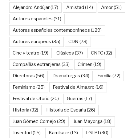
Alejandro Andújar
(17)
Amistad
(14)
Amor
(51)
Autores españoles
(31)
Autores españoles contemporáneos
(129)
Autores europeos
(35)
CDN
(73)
Cine y teatro
(19)
Clásicos
(37)
CNTC
(32)
Compañías extranjeras
(33)
Crimen
(19)
Directoras
(56)
Dramaturgas
(34)
Familia
(72)
Feminismo
(25)
Festival de Almagro
(16)
Festival de Otoño
(20)
Guerras
(17)
Historia
(32)
Historia de España
(26)
Juan Gómez-Cornejo
(29)
Juan Mayorga
(18)
Juventud
(15)
Kamikaze
(13)
LGTBI
(30)