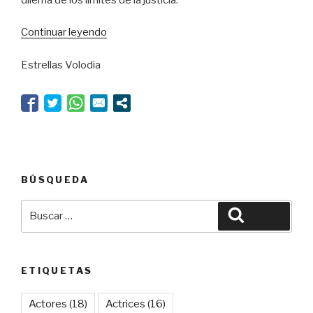
“La
Continuar leyendo
mascarada
Estrellas Volodia
de
la
justicia”
BÚSQUEDA
Buscar
Buscar
por:
ETIQUETAS
Actores
(18)
Actrices
(16)