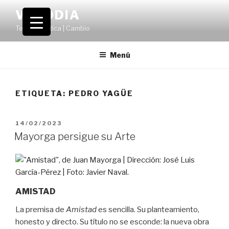
Saltar
VOLODIA
al
Teatro | Crítica | Cambio
contenido
Menú
ETIQUETA:
PEDRO YAGÜE
PUBLICADO
14/02/2023
EL
Mayorga persigue su Arte
AMISTAD
La premisa de
Amistad
es sencilla. Su planteamiento,
honesto y directo. Su título no se esconde: la nueva obra