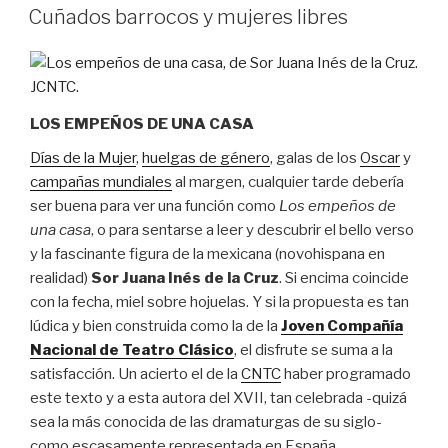
EL
Cuñados barrocos y mujeres libres
LOS EMPEÑOS DE UNA CASA
Días de la Mujer
,
huelgas de género
, galas de los
Oscar
y
campañas mundiales
al margen, cualquier tarde debería
ser buena para ver una función como
Los empeños de
una casa
, o para sentarse a leer y descubrir el bello verso
y la fascinante figura de la mexicana (novohispana en
realidad)
Sor Juana Inés de la Cruz
. Si encima coincide
con la fecha, miel sobre hojuelas. Y si la propuesta es tan
lúdica y bien construida como la de la
Joven Compañía
Nacional de Teatro Clásico
, el disfrute se suma a la
satisfacción. Un acierto el de la
CNTC
haber programado
este texto y a esta autora del XVII, tan celebrada -quizá
sea la más conocida de las dramaturgas de su siglo-
como escasamente representada en España.