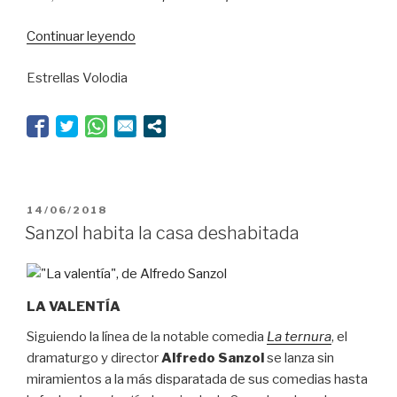
“Las
Continuar leyendo
chicas
Estrellas Volodia
de
oro”
PUBLICADO
14/06/2018
EL
Sanzol habita la casa deshabitada
LA VALENTÍA
Siguiendo la línea de la notable comedia
La ternura
, el
dramaturgo y director
Alfredo Sanzol
se lanza sin
miramientos a la más disparatada de sus comedias hasta