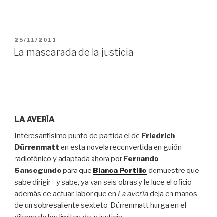
PUBLICADO
25/11/2011
EL
La mascarada de la justicia
LA AVERÍA
Interesantísimo punto de partida el de
Friedrich
Dürrenmatt
en esta novela reconvertida en guión
radiofónico y adaptada ahora por
Fernando
Sansegundo
para que
Blanca Portillo
demuestre que
sabe dirigir –y sabe, ya van seis obras y le luce el oficio–
además de actuar, labor que en
La avería
deja en manos
de un sobresaliente sexteto. Dürrenmatt hurga en el
dilema de los límites de la justicia.