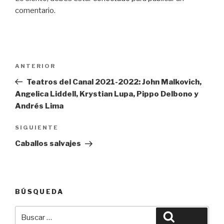
comentario.
Navegación
Entrada
ANTERIOR
de
anterior:
Teatros del Canal 2021-2022: John Malkovich,
entradas
Angelica Liddell, Krystian Lupa, Pippo Delbono y
Andrés Lima
Siguiente
SIGUIENTE
entrada
Caballos salvajes
BÚSQUEDA
Buscar
Buscar
por: