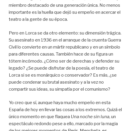
miembro destacado de una generación única. No menos
importante es la huella que dejó su empeño en acercar el
teatro a la gente de su época.
Pero en Lorca se da otro elemento: su dimensión trágica.
Su asesinato en 1936 en el arranque de la cruenta Guerra
Civil lo convierte en un mártir republicano y en un símbolo
para diferentes causas. También hace de su figura un
tótem incómodo. ¿Cómo ser de derechas y defender su
legado? ¿Se puede disfrutar de la poesía, el teatro de
Lorca si se es monárquico o conservador? Es más, ¿se
puede condenar su brutal asesinato y a la vez no
compartir sus ideas, su simpatía por el comunismo?
Yo creo que sí, aunque haya mucho empeño en esta
España de hoy en llevar las cosas a los extremos. Quizá el
único momento en que flaquea
Una noche sin luna
, un
espectáculo redondo pese a ello, marcado por la magia
de los mejores momentos de Peris-Mencheta, es