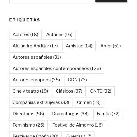
ETIQUETAS
Actores
(18)
Actrices
(16)
Alejandro Andújar
(17)
Amistad
(14)
Amor
(51)
Autores españoles
(31)
Autores españoles contemporáneos
(129)
Autores europeos
(35)
CDN
(73)
Cine y teatro
(19)
Clásicos
(37)
CNTC
(32)
Compañías extranjeras
(33)
Crimen
(19)
Directoras
(56)
Dramaturgas
(34)
Familia
(72)
Feminismo
(25)
Festival de Almagro
(16)
Festival de Otoño
(20)
Guerras
(17)