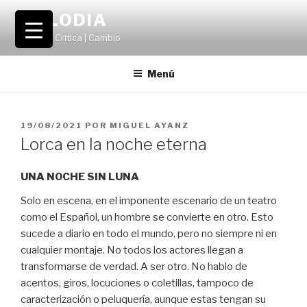
Saltar
VOLODIA
al
Teatro | Crítica | Cambio
contenido
Menú
PUBLICADO
19/08/2021
POR
MIGUEL AYANZ
EL
Lorca en la noche eterna
UNA NOCHE SIN LUNA
Solo en escena, en el imponente escenario de un teatro
como el Español, un hombre se convierte en otro. Esto
sucede a diario en todo el mundo, pero no siempre ni en
cualquier montaje. No todos los actores llegan a
transformarse de verdad. A ser otro. No hablo de
acentos, giros, locuciones o coletillas, tampoco de
caracterización o peluquería, aunque estas tengan su