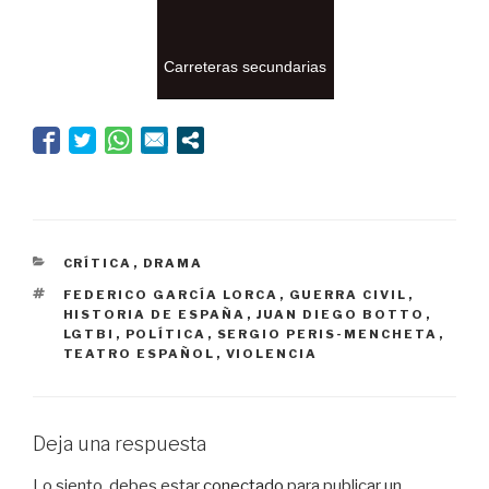
Carreteras secundarias
CATEGORÍAS
CRÍTICA
,
DRAMA
ETIQUETAS
FEDERICO GARCÍA LORCA
,
GUERRA CIVIL
,
HISTORIA DE ESPAÑA
,
JUAN DIEGO BOTTO
,
LGTBI
,
POLÍTICA
,
SERGIO PERIS-MENCHETA
,
TEATRO ESPAÑOL
,
VIOLENCIA
Deja una respuesta
Lo siento, debes estar
conectado
para publicar un