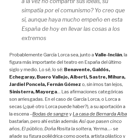
a la vez no compartir sus ideas, su
simpatía por el comunismo? Yo creo que
sí, aunque haya mucho empeño en esta
España de hoy en llevar las cosas a los
extremos
Probablemente García Lorca sea, junto a
Valle-Inclán
, la
figura más importante del teatro en España del último
siglo y medio. Lo sé, lo sé:
Benavente, Galdós,
Echegaray, Buero Vallejo, Alberti, Sastre, Mihura,
Jardiel Poncela, Fernán Gómez
o, sin irnos tan lejos,
Sinisterra, Mayorga
… Las afirmaciones categóricas
son arriesgadas. En el caso de García Lorca, o Lorca a
secas (¿qué otro Lorca puede haber?), a su aportación a
la escena –
Bodas de sangre
y
La casa de Bernarda Alba
bastarían, pero ahí están además
Así que pasen cinco
años
,
El público
,
Doña Rosita la soltera, Yerma
…- se
añade su figura poliédrica como poeta, artista plástico y