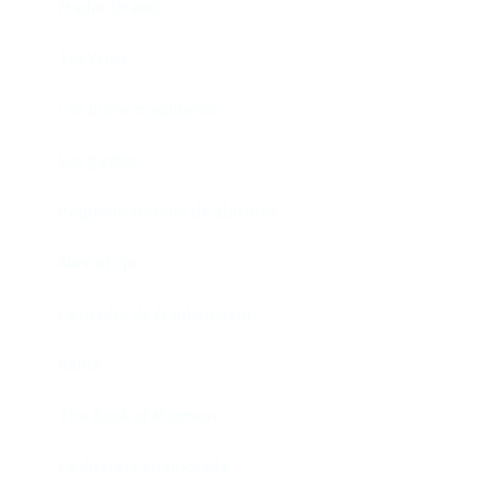
Madre (Mère)
Tío Vania
Los bufos madrileños
Los gestos
Pequeño cúmulo de abismos
Abre el ojo
La madre de Frankenstein
Rabia
The Book of Mormon
La discreta enamorada