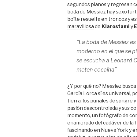
segundos planos y regresan co
boda de Messiez hay sexo furti
boîte resuelta en troncos y es
maravillosa
de
Kiarostami
y
E
“La boda de Messiez es
moderno en el que se pie
se escucha a Leonard C
meten cocaína”
¿Y por qué no? Messiez busca 
García Lorca sí es universal, po
tierra, los puñales de sangre y 
pasión descontrolada y sus co
momento, un fotógrafo de cor
enamorado del cadáver de la h
fascinando en Nueva York y en