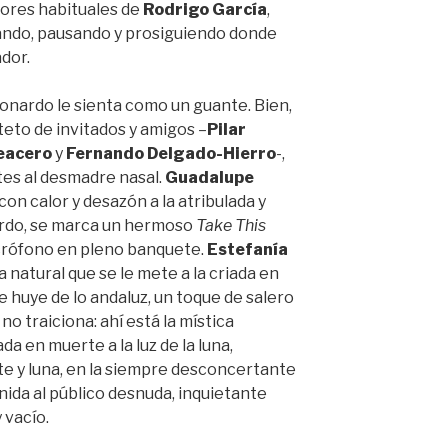
tores habituales de
Rodrigo García
,
ando, pausando y prosiguiendo donde
dor.
eonardo le sienta como un guante. Bien,
rteto de invitados y amigos –
Pilar
eacero
y
Fernando Delgado-Hierro
-,
es al desmadre nasal.
Guadalupe
con calor y desazón a la atribulada y
rdo, se marca un hermoso
Take This
crófono en pleno banquete.
Estefanía
 natural que se le mete a la criada en
e huye de lo andaluz, un toque de salero
no traiciona: ahí está la mística
a en muerte a la luz de la luna,
e y luna, en la siempre desconcertante
enida al público desnuda, inquietante
 vacío.