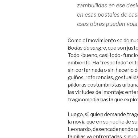
zambullidas en ese desie
en esas postales de casa
esas obras puedan volar
Como el movimiento se demues
Bodas de sangre
, que son just
Todo -bueno, casi todo- funcio
ambiente. Ha “respetado” el te
sin cortar nada o sin hacerlo
guiños, referencias, gestuali
píldoras costumbristas urbana
las virtudes del montaje: ent
tragicomedia hasta que explota
Luego, sí, quien demande traged
la novia que en su noche de s
Leonardo, desencadenando un
familias ya enfrentadas, sigue