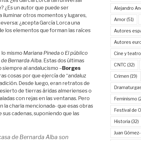
nta: ¿es García Lorca tan universal
e?
¿Es un autor que puede ser
Alejandro An
 iluminar otros momentos y lugares,
Amor
(51)
ceversa: ¿acepta García Lorca una
de los elementos que forman las raíces
Autores esp
Autores eur
s lo mismo
Mariana Pineda
o
El público
Cine y teatro
 de Bernarda Alba
. Estas dos últimas
CNTC
(32)
o siempre al andalucismo –
Borges
ras cosas por que ejercía de “andaluz
Crimen
(19)
tradición. Desde luego, eran retratos de
Dramaturga
esierto de tierras áridas almerienses o
aladas con rejas en las ventanas. Pero
Feminismo
(
 en la charla mencionada- que esas obras
Festival de 
de sus cadenas, suponiendo que las
Historia
(32)
Juan Gómez-
casa de Bernarda Alba son