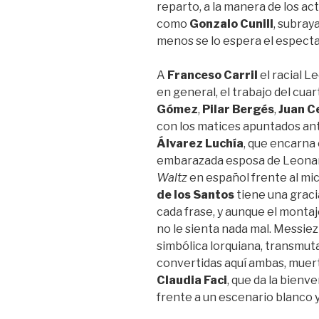
reparto, a la manera de los ac
como
Gonzalo Cunill
, subray
menos se lo espera el especta
A
Franceso Carril
el racial L
en general, el trabajo del cua
Gómez
,
Pilar Bergés
,
Juan C
con los matices apuntados ant
Álvarez Luchía
, que encarna 
embarazada esposa de Leona
Waltz
en español frente al mi
de los Santos
tiene una gracia
cada frase, y aunque el montaj
no le sienta nada mal. Messiez 
simbólica lorquiana, transmutad
convertidas aquí ambas, muert
Claudia Faci
, que da la bienv
frente a un escenario blanco y