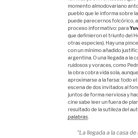
momento almodovariano antoló
pueblo que le informa sobre la 
puede parecernos folcórico, 
proceso informativo: para
Yuv
que definieron el triunfo del
otras especies). Hay una pince
con un mínimo añadido justifi
argentina. O una llegada a la c
ruidosos y voraces, como Pedr
la obra cobra vida sola, aunqu
aproximarse a la farsa: todo e
escena de dos invitados al fo
juntos de forma nerviosa y ha
cine sabe leer un fuera de plan
resultado de la sutileza del a
palabras
.
“La llegada a la casa de