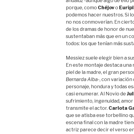
andaluz -aunque algo de ello p
porque, como
Chéjov
o
Euríp
podemos hacer nuestros. Si lo
no nos conmoverían. En cierto
de los dramas de honor de nues
sustentaban más que en un co
todos: los que tenían más sus
Messiez suele elegir bien a sus
En este montaje destaca una 
piel de la madre, el gran pers
Bernarda Alba
-, con variación
personaje, hondura y todas esa
casi enumerar. Al Novio de
Ju
sufrimiento, ingenuidad, amor
transmite el actor.
Carlota G
que se atisba ese torbellino q
escena final con la madre tien
actriz parece decir el verso en