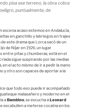
ndo pisa ese terreno, la obra cobra
 peligro, puntualmente, de
en escena acaso estemos en Andalucía,
ltas en ganchillo y labriegos en trajes
a de este drama que Lorca sacó de un
jo de Níjar en 1926, un lugar
 entre pitas y chumberas, está en el
a criada sigue suspirando por las medias
a, en el acto mismo de ir a pedir la mano
no y otro son capaces de aportar a la
ice que todo eso puede ir acompañado
n guateque malasañero y moderno en el
ila a
Bambino
, se escucha a
Leonard
se escabullen a meterse cocaína en los