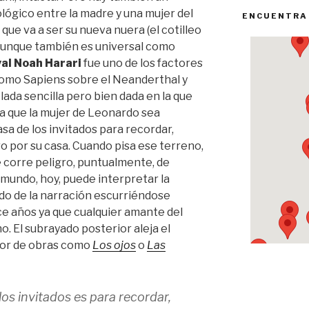
gico entre la madre y una mujer del
ENCUENTRA
que va a ser su nueva nuera (el cotilleo
aunque también es universal como
al Noah Harari
fue uno de los factores
 Homo Sapiens sobre el Neanderthal y
lada sencilla pero bien dada en la que
ca que la mujer de Leonardo sea
asa de los invitados para recordar,
o por su casa. Cuando pisa ese terreno,
e corre peligro, puntualmente, de
l mundo, hoy, puede interpretar la
ndo de la narración escurriéndose
ce años ya que cualquier amante del
o. El subrayado posterior aleja el
utor de obras como
Los ojos
o
Las
 los invitados es para recordar,