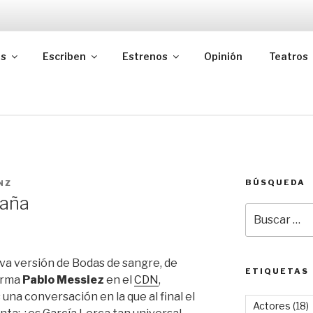
as
Escriben
Estrenos
Opinión
Teatros
BÚSQUEDA
NZ
saña
Buscar
por:
va versión de Bodas de sangre, de
ETIQUETAS
firma
Pablo Messiez
en el
CDN
,
na conversación en la que al final el
Actores
(18)