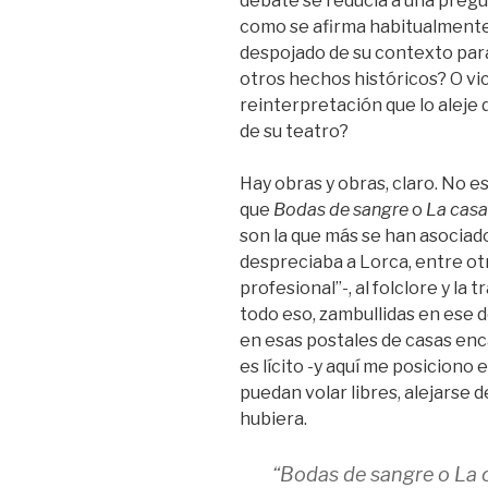
debate se reducía a una pregu
como se afirma habitualment
despojado de su contexto para
otros hechos históricos? O vi
reinterpretación que lo aleje 
de su teatro?
Hay obras y obras, claro. No e
que
Bodas de sangre
o
La casa
son la que más se han asociad
despreciaba a Lorca, entre ot
profesional”-, al folclore y la 
todo eso, zambullidas en ese d
en esas postales de casas enc
es lícito -y aquí me posiciono
puedan volar libres, alejarse 
hubiera.
“Bodas de sangre o La 