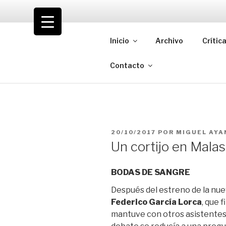
Saltar
al
VOLODIA
contenido
Inicio
Archivo
Crític
Teatro | Crítica | Cambio
Contacto
PUBLICADO
20/10/2017
POR
MIGUEL AYA
EL
Un cortijo en Mala
BODAS DE SANGRE
Después del estreno de la nue
Federico García Lorca
, que 
mantuve con otros asistentes u