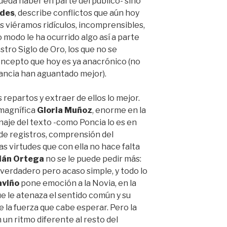
ueda haber en parte del público- sino
ides
, describe conflictos que aún hoy
s viéramos ridículos, incomprensibles,
 modo le ha ocurrido algo así a parte
tro Siglo de Oro, los que no se
ncepto que hoy es ya anacrónico (no
tancia han aguantado mejor).
 repartos y extraer de ellos lo mejor.
magnífica
Gloria Muñoz
, enorme en la
onaje del texto -como Poncia lo es en
 de registros, comprensión del
s virtudes que con ella no hace falta
lián Ortega
no se le puede pedir más:
 verdadero pero acaso simple, y todo lo
aviño
pone emoción a la Novia, en la
ue le atenaza el sentido común y su
e la fuerza que cabe esperar. Pero la
 un ritmo diferente al resto del