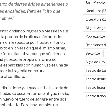
Juan Mayorg
rto de tierras áridas almerienses o
s encaladas. Pero es lícito que
Kamikaze
(13
 libres”
Literatura
(1
Miguel Ánge
tra andando, regreso a Messiez y sus
Pobreza
(15)
o la prueba de la afirmación anterior.
na en la apuesta por trasladar tono y
Relaciones d
xto en la versión que él mismo firma,
Sexo
(15)
 de forma llamativa, aunque añadiendo
dad y cosecha propia en forma de
Siglo de Oro
s esparcidas con humor. Ésa es una de
Teatro de La
ender la tragedia como una
 el conflicto.
Teatro dentr
Teatro Espa
ia la tiene y a raudales. La historia de
u bodas se escapa con un antiguo novio,
Teatro franc
 nuevo reguero de sangre entre dos
 ahí, intacta. Pero hay también un