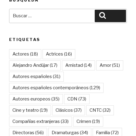
BÚSQUEDA
Buscar
Buscar
por:
ETIQUETAS
Actores
(18)
Actrices
(16)
Alejandro Andújar
(17)
Amistad
(14)
Amor
(51)
Autores españoles
(31)
Autores españoles contemporáneos
(129)
Autores europeos
(35)
CDN
(73)
Cine y teatro
(19)
Clásicos
(37)
CNTC
(32)
Compañías extranjeras
(33)
Crimen
(19)
Directoras
(56)
Dramaturgas
(34)
Familia
(72)