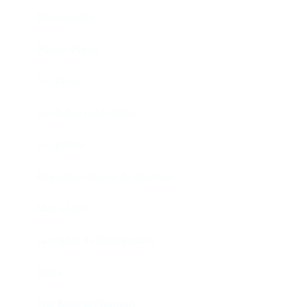
Misericordia
Madre (Mère)
Tío Vania
Los bufos madrileños
Los gestos
Pequeño cúmulo de abismos
Abre el ojo
La madre de Frankenstein
Rabia
The Book of Mormon