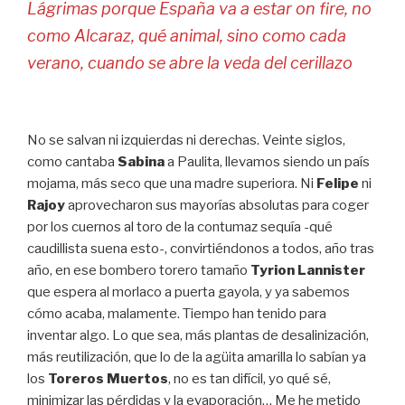
Lágrimas porque España va a estar on fire, no
como Alcaraz, qué animal, sino como cada
verano, cuando se abre la veda del cerillazo
No se salvan ni izquierdas ni derechas. Veinte siglos,
como cantaba
Sabina
a Paulita, llevamos siendo un país
mojama, más seco que una madre superiora. Ni
Felipe
ni
Rajoy
aprovecharon sus mayorías absolutas para coger
por los cuernos al toro de la contumaz sequía -qué
caudillista suena esto-, convirtiéndonos a todos, año tras
año, en ese bombero torero tamaño
Tyrion Lannister
que espera al morlaco a puerta gayola, y ya sabemos
cómo acaba, malamente. Tiempo han tenido para
inventar algo. Lo que sea, más plantas de desalinización,
más reutilización, que lo de la agüita amarilla lo sabían ya
los
Toreros Muertos
, no es tan difícil, yo qué sé,
minimizar las pérdidas y la evaporación… Me he metido