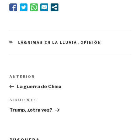
CATEGORÍAS
LÁGRIMAS EN LA LLUVIA
,
OPINIÓN
Navegación
Entrada
ANTERIOR
de
anterior:
La guerra de China
entradas
Siguiente
SIGUIENTE
entrada
Trump, ¿otra vez?