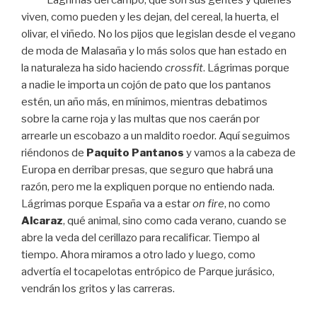
Lágrimas del campo, que son sus gentes y quienes
viven, como pueden y les dejan, del cereal, la huerta, el
olivar, el viñedo. No los pijos que legislan desde el vegano
de moda de Malasaña y lo más solos que han estado en
la naturaleza ha sido haciendo
crossfit
. Lágrimas porque
a nadie le importa un cojón de pato que los pantanos
estén, un año más, en mínimos, mientras debatimos
sobre la carne roja y las multas que nos caerán por
arrearle un escobazo a un maldito roedor. Aquí seguimos
riéndonos de
Paquito Pantanos
y vamos a la cabeza de
Europa en derribar presas, que seguro que habrá una
razón, pero me la expliquen porque no entiendo nada.
Lágrimas porque España va a estar
on fire
, no como
Alcaraz
, qué animal, sino como cada verano, cuando se
abre la veda del cerillazo para recalificar. Tiempo al
tiempo. Ahora miramos a otro lado y luego, como
advertía el tocapelotas entrópico de Parque jurásico,
vendrán los gritos y las carreras.