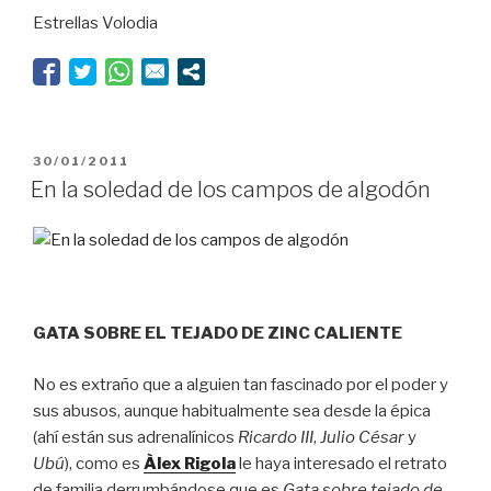
Estrellas Volodia
PUBLICADO
30/01/2011
EL
En la soledad de los campos de algodón
GATA SOBRE EL TEJADO DE ZINC CALIENTE
No es extraño que a alguien tan fascinado por el poder y
sus abusos, aunque habitualmente sea desde la épica
(ahí están sus adrenalínicos
Ricardo III
,
Julio César
y
Ubú
), como es
Àlex Rigola
le haya interesado el retrato
de familia derrumbándose que es
Gata sobre tejado de