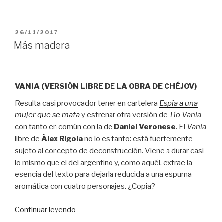
posible”
PUBLICADO
26/11/2017
EL
Más madera
VANIA (VERSIÓN LIBRE DE LA OBRA DE CHÉJOV)
Resulta casi provocador tener en cartelera
Espía a una
mujer que se mata
y estrenar otra versión de
Tío Vania
con tanto en común con la de
Daniel Veronese
. El
Vania
libre de
Àlex Rigola
no lo es tanto: está fuertemente
sujeto al concepto de deconstrucción. Viene a durar casi
lo mismo que el del argentino y, como aquél, extrae la
esencia del texto para dejarla reducida a una espuma
aromática con cuatro personajes. ¿Copia?
“Más
Continuar leyendo
madera”