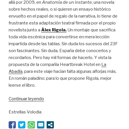
allá por 2009, en
Anatomía de un instante
, una novela
sobre hechos reales, o si quieren un ensayo histórico
envuelto en el papel de regalo de la narrativa, lo tiene de
frustrante esta adaptación teatral firmada por el propio
novelista junto a
Àlex Rigola.
Un montaje que sacrifica
toda vida escénica para convertirse en mera lección
impartida desde las tablas. Sin duda los sucesos del 23F
son fascinantes. Sin duda, España debe conocerlos y
recordarlos. Pero hay mil formas de hacerlo. Y vista la
propuesta de la compañía Heartbreak Hotel en
La
Abadía
, para este viaje hacían falta algunas alforjas más.
En román paladino: para lo que propone Rigola, mejor
leerse el libro.
“Un
Continuar leyendo
golpe
Estrellas Volodia
fallido”