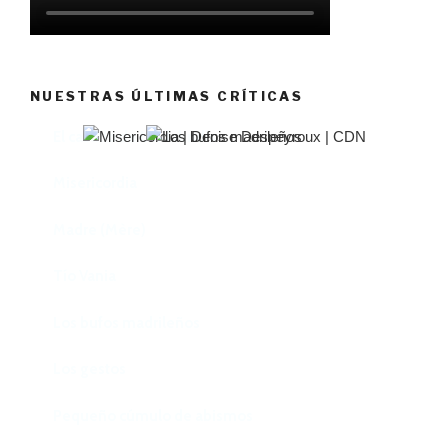
NUESTRAS ÚLTIMAS CRÍTICAS
El castillo de Lindabridis
Misericordia
Madre (Mère)
Tío Vania
Los bufos madrileños
Los gestos
Pequeño cúmulo de abismos