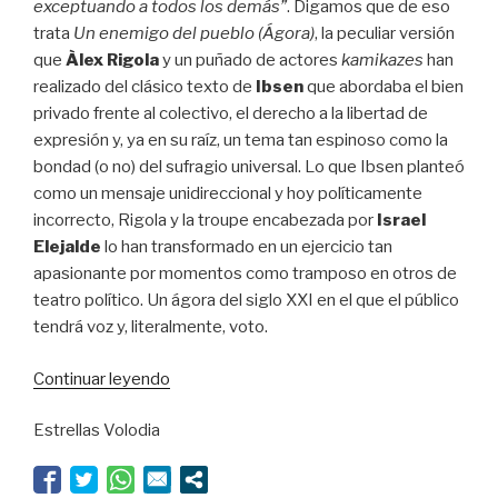
exceptuando a todos los demás”
. Digamos que de eso
trata
Un enemigo del pueblo (Ágora)
, la peculiar versión
que
Àlex Rigola
y un puñado de actores
kamikazes
han
realizado del clásico texto de
Ibsen
que abordaba el bien
privado frente al colectivo, el derecho a la libertad de
expresión y, ya en su raíz, un tema tan espinoso como la
bondad (o no) del sufragio universal. Lo que Ibsen planteó
como un mensaje unidireccional y hoy políticamente
incorrecto, Rigola y la troupe encabezada por
Israel
Elejalde
lo han transformado en un ejercicio tan
apasionante por momentos como tramposo en otros de
teatro político. Un ágora del siglo XXI en el que el público
tendrá voz y, literalmente, voto.
“El
Continuar leyendo
peor
Estrellas Volodia
sistema
de
Gobierno