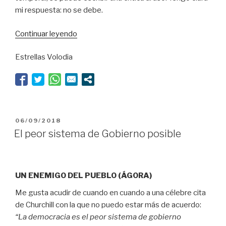
mi respuesta: no se debe.
“La
Continuar leyendo
muerte,
Estrellas Volodia
el
dolor
y
el
arte”
PUBLICADO
06/09/2018
EL
El peor sistema de Gobierno posible
UN ENEMIGO DEL PUEBLO (ÁGORA)
Me gusta acudir de cuando en cuando a una célebre cita
de Churchill con la que no puedo estar más de acuerdo:
“La democracia
es el peor sistema de gobierno