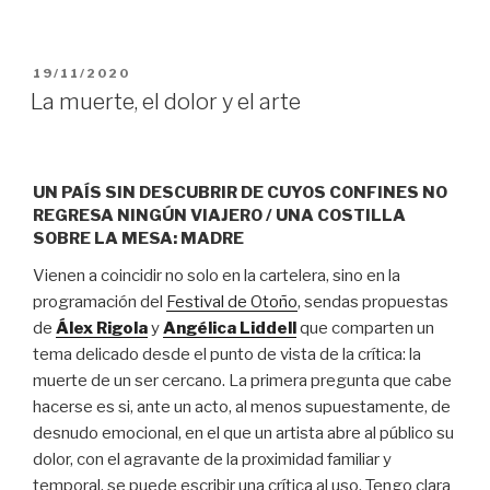
PUBLICADO
19/11/2020
EL
La muerte, el dolor y el arte
UN PAÍS SIN DESCUBRIR DE CUYOS CONFINES NO
REGRESA NINGÚN VIAJERO / UNA COSTILLA
SOBRE LA MESA: MADRE
Vienen a coincidir no solo en la cartelera, sino en la
programación del
Festival de Otoño
, sendas propuestas
de
Álex Rigola
y
Angélica Liddell
que comparten un
tema delicado desde el punto de vista de la crítica: la
muerte de un ser cercano. La primera pregunta que cabe
hacerse es si, ante un acto, al menos supuestamente, de
desnudo emocional, en el que un artista abre al público su
dolor, con el agravante de la proximidad familiar y
temporal, se puede escribir una crítica al uso. Tengo clara