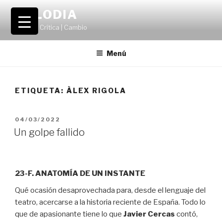
Saltar
VOLODIA
al
Teatro | Crítica | Cambio
contenido
Menú
ETIQUETA:
ÀLEX RIGOLA
PUBLICADO
04/03/2022
EL
Un golpe fallido
23-F. ANATOMÍA DE UN INSTANTE
Qué ocasión desaprovechada para, desde el lenguaje del
teatro, acercarse a la historia reciente de España. Todo lo
que de apasionante tiene lo que
Javier Cercas
contó,