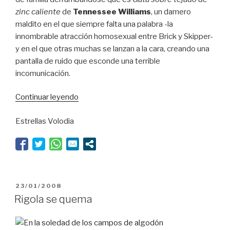
zinc caliente
de
Tennessee Williams
, un damero
maldito en el que siempre falta una palabra -la
innombrable atracción homosexual entre Brick y Skipper-
y en el que otras muchas se lanzan a la cara, creando una
pantalla de ruido que esconde una terrible
incomunicación.
“En
Continuar leyendo
la
Estrellas Volodia
soledad
de
los
campos
de
algodón”
PUBLICADO
23/01/2008
EL
Rigola se quema