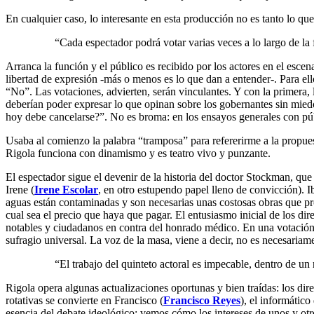
En cualquier caso, lo interesante en esta producción no es tanto lo qu
“Cada espectador podrá votar varias veces a lo largo de la 
Arranca la función y el público es recibido por los actores en el escena
libertad de expresión -más o menos es lo que dan a entender-. Para ell
“No”. Las votaciones, advierten, serán vinculantes. Y con la primera
deberían poder expresar lo que opinan sobre los gobernantes sin miedo
hoy debe cancelarse?”. No es broma: en los ensayos generales con públ
Usaba al comienzo la palabra “tramposa” para refererirme a la propue
Rigola funciona con dinamismo y es teatro vivo y punzante.
El espectador sigue el devenir de la historia del doctor Stockman, que 
Irene (
Irene Escolar
, en otro estupendo papel lleno de convicción).
aguas están contaminadas y son necesarias unas costosas obras que prob
cual sea el precio que haya que pagar. El entusiasmo inicial de los dire
notables y ciudadanos en contra del honrado médico. En una votación f
sufragio universal. La voz de la masa, viene a decir, no es necesariam
“El trabajo del quinteto actoral es impecable, dentro de u
Rigola opera algunas actualizaciones oportunas y bien traídas: los dir
rotativas se convierte en Francisco (
Francisco Reyes
), el informátic
esencia del debate ideológico: vemos cómo los intereses de unos y otro