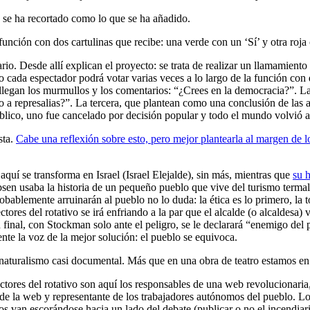
e se ha recortado como lo que se ha añadido.
función con dos cartulinas que recibe: una verde con un ‘Sí’ y otra roja
rio. Desde allí explican el proyecto: se trata de realizar un llamamiento 
o cada espectador podrá votar varias veces a lo largo de la función con 
, llegan los murmullos y los comentarios: “¿Crees en la democracia?”.
 a represalias?”. La tercera, que plantean como una conclusión de las 
ico, uno fue cancelado por decisión popular y todo el mundo volvió a s
sta.
Cabe una reflexión sobre esto, pero mejor plantearla al margen de lo
aquí se transforma en Israel (Israel Elejalde), sin más, mientras que
su 
 Ibsen usaba la historia de un pequeño pueblo que vive del turismo ter
ablemente arruinarán al pueblo no lo duda: la ética es lo primero, la to
ctores del rotativo se irá enfriando a la par que el alcalde (o alcaldesa
inal, con Stockman solo ante el peligro, se le declarará “enemigo del p
ente la voz de la mejor solución: el pueblo se equivoca.
n naturalismo casi documental. Más que en una obra de teatro estamos en 
ectores del rotativo son aquí los responsables de una web revolucionaria
o de la web y representante de los trabajadores autónomos del pueblo. L
s van escorándose hacia un lado del debate (publicar o no el incendiario 