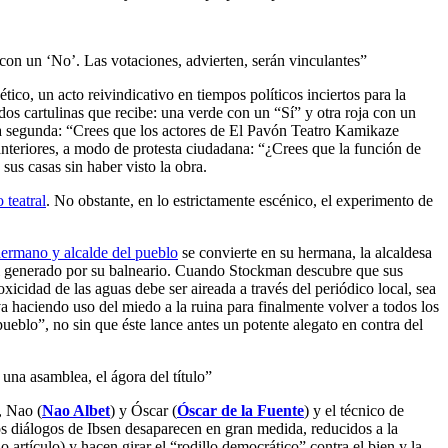
 con un ‘No’. Las votaciones, advierten, serán vinculantes”
ético, un acto reivindicativo en tiempos políticos inciertos para la
dos cartulinas que recibe: una verde con un “Sí” y otra roja con un
 La segunda: “Crees que los actores de El Pavón Teatro Kamikaze
anteriores, a modo de protesta ciudadana: “¿Crees que la función de
us casas sin haber visto la obra.
 teatral
. No obstante, en lo estrictamente escénico, el experimento de
hermano y alcalde del pueblo
se convierte en su hermana, la alcaldesa
mal generado por su balneario. Cuando Stockman descubre que sus
xicidad de las aguas debe ser aireada a través del periódico local, sea
) va haciendo uso del miedo a la ruina para finalmente volver a todos los
ueblo”, no sin que éste lance antes un potente alegato en contra del
una asamblea, el ágora del título”
, Nao (
Nao Albet
) y Óscar (
Óscar de la Fuente
) y el técnico de
os diálogos de Ibsen desaparecen en gran medida, reducidos a la
artículo) y hacen girar el “rodillo democrático” contra el bien y la