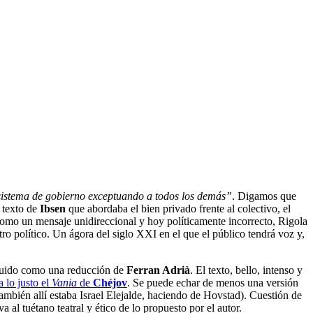
 sistema de gobierno exceptuando a todos los demás”
. Digamos que
 texto de
Ibsen
que abordaba el bien privado frente al colectivo, el
 como un mensaje unidireccional y hoy políticamente incorrecto, Rigola
o político. Un ágora del siglo XXI en el que el público tendrá voz y,
truido como una reducción de
Ferran Adrià
. El texto, bello, intenso y
a lo justo el
Vania
de
Chéjov
. Se puede echar de menos una versión
también allí estaba Israel Elejalde, haciendo de Hovstad). Cuestión de
va al tuétano teatral y ético de lo propuesto por el autor.