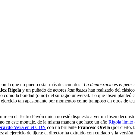
 con la que no puedo estar más de acuerdo:
“La democracia
es el peor
lex Rigola
y un puñado de actores
kamikazes
han realizado del clásico
noso como la bondad (o no) del sufragio universal. Lo que Ibsen planteó
ejercicio tan apasionante por momentos como tramposo en otros de teatr
entre en el Teatro Pavón quien no esté dispuesto a ver un Ibsen decons
imo en este montaje, de la misma manera que hace un año
Rigola limitó 
rardo Vera
en el CDN
con un brillante
Francesc Orella
(por cierto, 
z al ejercicio de tijera: el director ha extraído con cuidado y la versión 