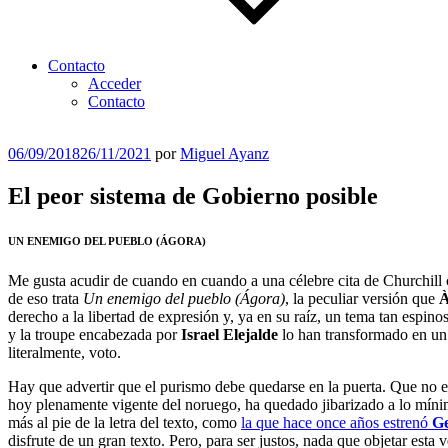
Contacto
Acceder
Contacto
Publicado
06/09/2018
26/11/2021
por
Miguel Ayanz
el
El peor sistema de Gobierno posible
UN ENEMIGO DEL PUEBLO (ÁGORA)
Me gusta acudir de cuando en cuando a una célebre cita de Churchill
de eso trata
Un enemigo del pueblo (Ágora)
, la peculiar versión que
À
derecho a la libertad de expresión y, ya en su raíz, un tema tan espi
y la troupe encabezada por
Israel Elejalde
lo han transformado en un 
literalmente, voto.
Hay que advertir que el purismo debe quedarse en la puerta. Que no 
hoy plenamente vigente del noruego, ha quedado jibarizado a lo mín
más al pie de la letra del texto, como
la que hace once años estrenó
Ge
disfrute de un gran texto. Pero, para ser justos, nada que objetar esta ve