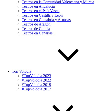
Teatros en la Comunidad Valenciana y Murcia
Teatros en Andalucía
Teatros en el País Vasco
Teatros en Castilla y León
Teatros en Cantabria y Asturias
Teatros de Aragón
Teatros de Galicia
Teatros en Canarias
Top Volodia
#TopVolodia 2023
#TopVolodia 2022
#TopVolodia 2019
#TopVolodia 2017