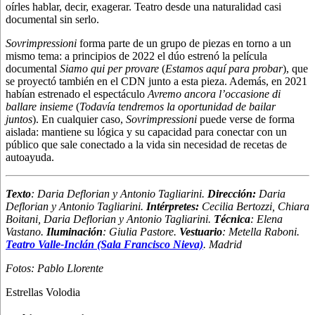
oírles hablar, decir, exagerar. Teatro desde una naturalidad casi
documental sin serlo.
Sovrimpressioni
forma parte de un grupo de piezas en torno a un
mismo tema: a principios de 2022 el dúo estrenó la película
documental
Siamo qui per provare
(
Estamos aquí para probar
), que
se proyectó también en el CDN junto a esta pieza. Además, en 2021
habían estrenado el espectáculo
Avremo ancora l’occasione di
ballare insieme
(
Todavía tendremos la oportunidad de bailar
juntos
). En cualquier caso,
Sovrimpressioni
puede verse de forma
aislada: mantiene su lógica y su capacidad para conectar con un
público que sale conectado a la vida sin necesidad de recetas de
autoayuda.
Texto
: Daria Deflorian y Antonio Tagliarini.
Dirección:
Daria
Deflorian y Antonio Tagliarini.
Intérpretes:
Cecilia Bertozzi, Chiara
Boitani, Daria Deflorian y Antonio Tagliarini.
Técnica
: Elena
Vastano.
Iluminación
: Giulia Pastore.
Vestuario
: Metella Raboni.
Teatro Valle-Inclán (Sala Francisco Nieva)
. Madrid
Fotos: Pablo Llorente
Estrellas Volodia