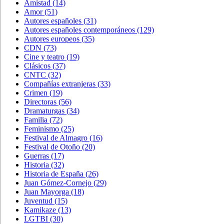
Amistad
(14)
Amor
(51)
Autores españoles
(31)
Autores españoles contemporáneos
(129)
Autores europeos
(35)
CDN
(73)
Cine y teatro
(19)
Clásicos
(37)
CNTC
(32)
Compañías extranjeras
(33)
Crimen
(19)
Directoras
(56)
Dramaturgas
(34)
Familia
(72)
Feminismo
(25)
Festival de Almagro
(16)
Festival de Otoño
(20)
Guerras
(17)
Historia
(32)
Historia de España
(26)
Juan Gómez-Cornejo
(29)
Juan Mayorga
(18)
Juventud
(15)
Kamikaze
(13)
LGTBI
(30)