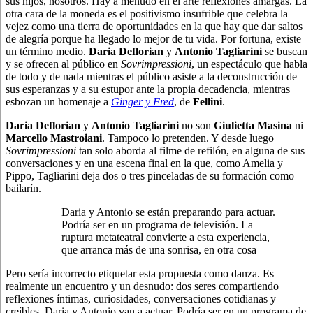
sus hijos, nosotros. Hay a menudo en el arte reflexiones amargas. La
otra cara de la moneda es el positivismo insufrible que celebra la
vejez como una tierra de oportunidades en la que hay que dar saltos
de alegría porque ha llegado lo mejor de tu vida. Por fortuna, existe
un término medio.
Daria Deflorian
y
Antonio Tagliarini
se buscan
y se ofrecen al público en
Sovrimpressioni
, un espectáculo que habla
de todo y de nada mientras el público asiste a la deconstrucción de
sus esperanzas y a su estupor ante la propia decadencia, mientras
esbozan un homenaje a
Ginger y Fred
, de
Fellini
.
Daria Deflorian
y
Antonio Tagliarini
no son
Giulietta Masina
ni
Marcello Mastroiani
. Tampoco lo pretenden. Y desde luego
Sovrimpressioni
tan solo aborda al filme de refilón, en alguna de sus
conversaciones y en una escena final en la que, como Amelia y
Pippo, Tagliarini deja dos o tres pinceladas de su formación como
bailarín.
Daria y Antonio se están preparando para actuar.
Podría ser en un programa de televisión. La
ruptura metateatral convierte a esta experiencia,
que arranca más de una sonrisa, en otra cosa
Pero sería incorrecto etiquetar esta propuesta como danza. Es
realmente un encuentro y un desnudo: dos seres compartiendo
reflexiones íntimas, curiosidades, conversaciones cotidianas y
creíbles. Daria y Antonio van a actuar. Podría ser en un programa de