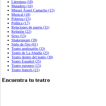
Literatura
(18)
Matadero
(16)
Miguel Ángel Camacho
(15)
Musical
(18)
Pobreza
(15)
Política
(17)
Relaciones de pareja
(31)
Religión
(22)
Sexo
(15)
Shakespeare
(39)
Siglo de Oro
(61)
Teatro anglosajón
(33)
Teatro de La Abadía
(25)
Teatro dentro del teatro
(30)
Teatro Español
(25)
Teatro europeo
(15)
Teatro francés
(21)
Encuentra tu teatro