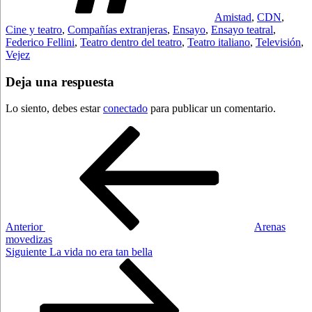
Amistad
,
CDN
,
Cine y teatro
,
Compañías extranjeras
,
Ensayo
,
Ensayo teatral
,
Federico Fellini
,
Teatro dentro del teatro
,
Teatro italiano
,
Televisión
,
Vejez
Deja una respuesta
Lo siento, debes estar
conectado
para publicar un comentario.
Navegación
Entrada
anterior:
de
entradas
Anterior
Arenas
movedizas
Siguiente
Siguiente
La vida no era tan bella
entrada