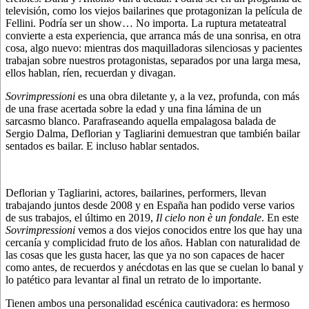
televisión, como los viejos bailarines que protagonizan la película de
Fellini. Podría ser un show… No importa. La ruptura metateatral
convierte a esta experiencia, que arranca más de una sonrisa, en otra
cosa, algo nuevo: mientras dos maquilladoras silenciosas y pacientes
trabajan sobre nuestros protagonistas, separados por una larga mesa,
ellos hablan, ríen, recuerdan y divagan.
Sovrimpressioni
es una obra diletante y, a la vez, profunda, con más
de una frase acertada sobre la edad y una fina lámina de un
sarcasmo blanco. Parafraseando aquella empalagosa balada de
Sergio Dalma, Deflorian y Tagliarini demuestran que también bailar
sentados es bailar. E incluso hablar sentados.
Deflorian y Tagliarini, actores, bailarines, performers, llevan
trabajando juntos desde 2008 y en España han podido verse varios
de sus trabajos, el último en 2019,
Il cielo non è un fondale
. En este
Sovrimpressioni
vemos a dos viejos conocidos entre los que hay una
cercanía y complicidad fruto de los años. Hablan con naturalidad de
las cosas que les gusta hacer, las que ya no son capaces de hacer
como antes, de recuerdos y anécdotas en las que se cuelan lo banal y
lo patético para levantar al final un retrato de lo importante.
Tienen ambos una personalidad escénica cautivadora: es hermoso