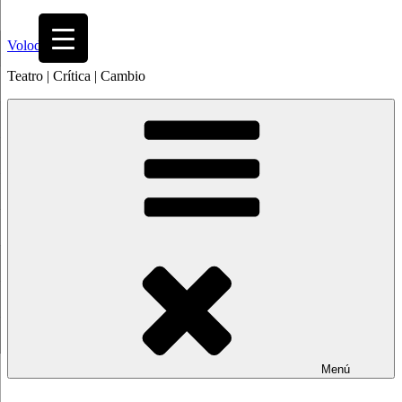
Saltar
al
Volodia
contenido
Teatro | Crítica | Cambio
Menú