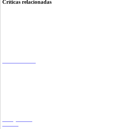
Críticas relacionadas
Un teorema fallido
La elegancia del
acróbata