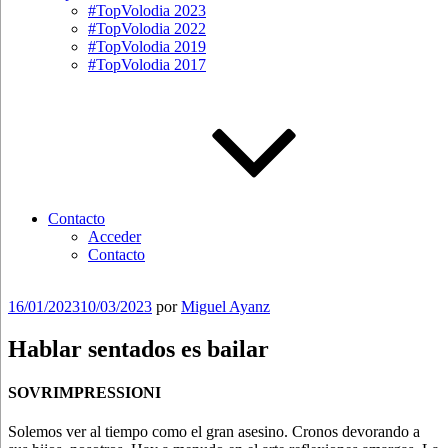
#TopVolodia 2023
#TopVolodia 2022
#TopVolodia 2019
#TopVolodia 2017
Contacto
Acceder
Contacto
Publicado
16/01/2023
10/03/2023
por
Miguel Ayanz
el
Hablar sentados es bailar
SOVRIMPRESSIONI
Solemos ver al tiempo como el gran asesino. Cronos devorando a