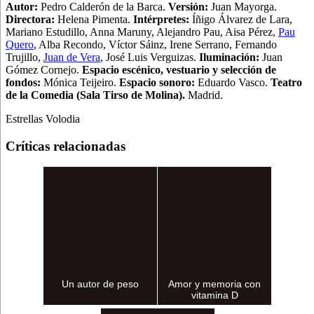
Autor:
Pedro Calderón de la Barca.
Versión:
Juan Mayorga.
Directora:
Helena Pimenta.
Intérpretes:
Íñigo Álvarez de Lara,
Mariano Estudillo, Anna Maruny, Alejandro Pau, Aisa Pérez,
Pau
Quero
, Alba Recondo, Víctor Sáinz, Irene Serrano, Fernando
Trujillo,
Juan de Vera
, José Luis Verguizas
.
Iluminación:
Juan
Gómez Cornejo.
Espacio escénico, vestuario y selección de
fondos:
Mónica Teijeiro.
Espacio sonoro:
Eduardo Vasco.
Teatro
de la Comedia (Sala Tirso de Molina).
Madrid.
Estrellas Volodia
Críticas relacionadas
Un autor de peso
Amor y memoria con
vitamina D