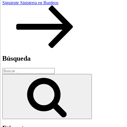
Siguiente
Siguiente
Sinisterra en Burdeos
entrada
Búsqueda
Buscar
por:
Buscar