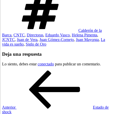
Calderón de la
Barca
,
CNTC
,
Directoras
,
Eduardo Vasco
,
Helena Pimenta
,
JCNTC
,
Juan de Vera
,
Juan Gómez-Cornejo
,
Juan Mayorga
,
La
vida es sueño
,
Siglo de Oro
Deja una respuesta
Lo siento, debes estar
conectado
para publicar un comentario.
Navegación
Entrada
anterior:
de
entradas
Anterior
Estado de
shock