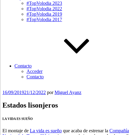
#TopVolodia 2023
#TopVolodia 2022
#TopVolodia 2019
#TopVolodia 2017
Contacto
Acceder
Contacto
Publicado
16/09/2019
21/12/2022
por
Miguel Ayanz
el
Estados lisonjeros
LA VIDA ES SUEÑO
El montaje de
La vida es sueño
que acaba de estrenar la
Compañía