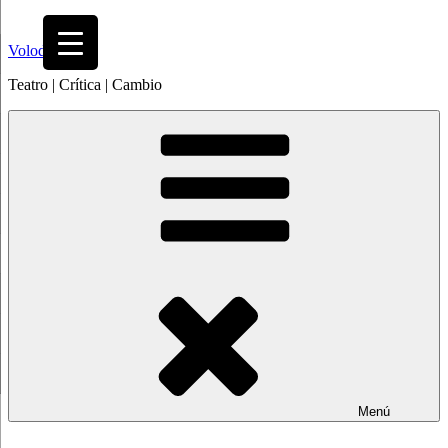
Saltar
al
Volodia
contenido
Teatro | Crítica | Cambio
Menú