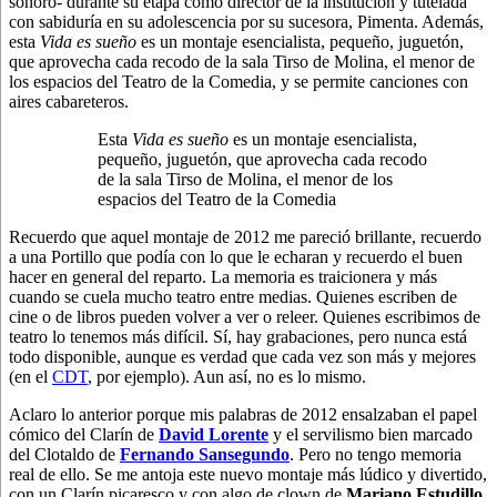
sonoro- durante su etapa como director de la institución y tutelada
con sabiduría en su adolescencia por su sucesora, Pimenta. Además,
esta
Vida es sueño
es un montaje esencialista, pequeño, juguetón,
que aprovecha cada recodo de la sala Tirso de Molina, el menor de
los espacios del Teatro de la Comedia, y se permite canciones con
aires cabareteros.
Esta
Vida es sueño
es un montaje esencialista,
pequeño, juguetón, que aprovecha cada recodo
de la sala Tirso de Molina, el menor de los
espacios del Teatro de la Comedia
Recuerdo que aquel montaje de 2012 me pareció brillante, recuerdo
a una Portillo que podía con lo que le echaran y recuerdo el buen
hacer en general del reparto. La memoria es traicionera y más
cuando se cuela mucho teatro entre medias. Quienes escriben de
cine o de libros pueden volver a ver o releer. Quienes escribimos de
teatro lo tenemos más difícil. Sí, hay grabaciones, pero nunca está
todo disponible, aunque es verdad que cada vez son más y mejores
(en el
CDT
, por ejemplo). Aun así, no es lo mismo.
Aclaro lo anterior porque mis palabras de 2012 ensalzaban el papel
cómico del Clarín de
David Lorente
y el servilismo bien marcado
del Clotaldo de
Fernando Sansegundo
. Pero no tengo memoria
real de ello. Se me antoja este nuevo montaje más lúdico y divertido,
con un Clarín picaresco y con algo de clown de
Mariano Estudillo
,