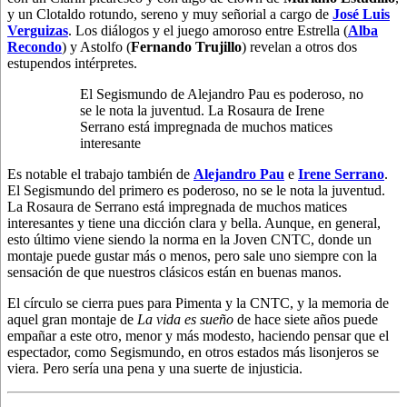
y un Clotaldo rotundo, sereno y muy señorial a cargo de
José Luis
Verguizas
. Los diálogos y el juego amoroso entre Estrella (
Alba
Recondo
) y Astolfo (
Fernando Trujillo
) revelan a otros dos
estupendos intérpretes.
El Segismundo de Alejandro Pau es poderoso, no
se le nota la juventud. La Rosaura de Irene
Serrano está impregnada de muchos matices
interesante
Es notable el trabajo también de
Alejandro Pau
e
Irene Serrano
.
El Segismundo del primero es poderoso, no se le nota la juventud.
La Rosaura de Serrano está impregnada de muchos matices
interesantes y tiene una dicción clara y bella. Aunque, en general,
esto último viene siendo la norma en la Joven CNTC, donde un
montaje puede gustar más o menos, pero sale uno siempre con la
sensación de que nuestros clásicos están en buenas manos.
El círculo se cierra pues para Pimenta y la CNTC, y la memoria de
aquel gran montaje de
La vida es sueño
de hace siete años puede
empañar a este otro, menor y más modesto, haciendo pensar que el
espectador, como Segismundo, en otros estados más lisonjeros se
viera. Pero sería una pena y una suerte de injusticia.