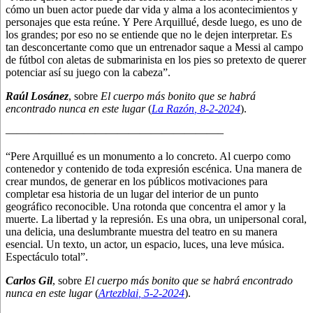
cómo un buen actor puede dar vida y alma a los acontecimientos y
personajes que esta reúne. Y Pere Arquillué, desde luego, es uno de
los grandes; por eso no se entiende que no le dejen interpretar. Es
tan desconcertante como que un entrenador saque a Messi al campo
de fútbol con aletas de submarinista en los pies so pretexto de querer
potenciar así su juego con la cabeza”.
Raúl Losánez
, sobre
El cuerpo más bonito que se habrá
encontrado nunca en este lugar
(
La Razón
, 8
-2-2024
).
———————————————————–
“Pere Arquillué es un monumento a lo concreto. Al cuerpo como
contenedor y contenido de toda expresión escénica. Una manera de
crear mundos, de generar en los públicos motivaciones para
completar esa historia de un lugar del interior de un punto
geográfico reconocible. Una rotonda que concentra el amor y la
muerte. La libertad y la represión. Es una obra, un unipersonal coral,
una delicia, una deslumbrante muestra del teatro en su manera
esencial. Un texto, un actor, un espacio, luces, una leve música.
Espectáculo total”.
Carlos Gil
, sobre
El cuerpo más bonito que se habrá encontrado
nunca en este lugar
(
Artezblai
, 5
-2-2024
).