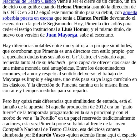
Nacional de Teatro Clásico
viene a ser el cierre de un círculo, un fin
de ciclo con guiño: cuando
Helena Pimenta
asumió la dirección de
la CNTC en 2012 eligió este mismo título para su debut, con
aquella
soberbia puesta en escena
que tenía a
Blanca Portillo
devorando el
escenario en la piel de Segismundo. Hoy, Pimenta dice adiós para
ceder el testigo institucional a
Lluís Homar
, y el mismo título, de
nuevo con versión de
Juan Mayorga
, sube al escenario.
Hay diferencias notables entre uno y otro, a la par que similitudes,
que corroboran que Pimenta es una directora con estilo propio -por
si quedaban dudas tras sus años en Ur Teatro, el vestuario aquí
recuerda tanto al de su
Macbeth
– pero capaz de ofrecer dos caras de
una misma moneda casi antagónicas. Entre los denominadores
comunes, el amor y respeto al sentido del verso: el trabajo de
Mayorga es limpio y elegante, uno más para su ya largo currículo en
los clásicos. Y la dirección de Pimenta camina en la misma línea,
con aire y tiempos medidos para su reparto.
Pero hay quizá más diferencias que similitudes: de entrada, está el
tamaño de la apuesta. Si aquella producción de 2012 era un “plato
fuerte” de la temporada programado en la sala principal y con el
morbo de ver a “la Portillo” en un papel reservado tradicionalmente
a actores, esta vez Pimenta pone su batuta al frente de la Joven
Compañía Nacional de Teatro Clásico, esa deliciosa cantera
alumbrada por
Eduardo Vasco
-quien además firma aquí el espacio