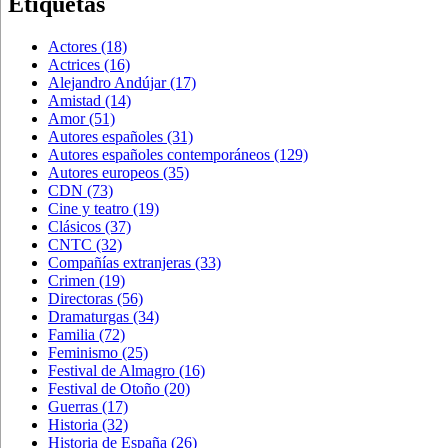
Etiquetas
Actores
(18)
Actrices
(16)
Alejandro Andújar
(17)
Amistad
(14)
Amor
(51)
Autores españoles
(31)
Autores españoles contemporáneos
(129)
Autores europeos
(35)
CDN
(73)
Cine y teatro
(19)
Clásicos
(37)
CNTC
(32)
Compañías extranjeras
(33)
Crimen
(19)
Directoras
(56)
Dramaturgas
(34)
Familia
(72)
Feminismo
(25)
Festival de Almagro
(16)
Festival de Otoño
(20)
Guerras
(17)
Historia
(32)
Historia de España
(26)