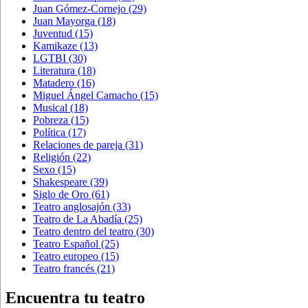
Juan Gómez-Cornejo
(29)
Juan Mayorga
(18)
Juventud
(15)
Kamikaze
(13)
LGTBI
(30)
Literatura
(18)
Matadero
(16)
Miguel Ángel Camacho
(15)
Musical
(18)
Pobreza
(15)
Política
(17)
Relaciones de pareja
(31)
Religión
(22)
Sexo
(15)
Shakespeare
(39)
Siglo de Oro
(61)
Teatro anglosajón
(33)
Teatro de La Abadía
(25)
Teatro dentro del teatro
(30)
Teatro Español
(25)
Teatro europeo
(15)
Teatro francés
(21)
Encuentra tu teatro