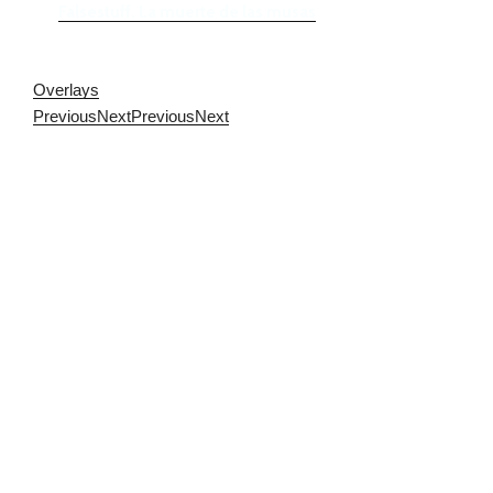
Falsestuff. La muerte de las musas
Overlays
Previous
Next
Previous
Next