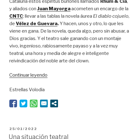
Cataluña estos espíritus burlones llamados
Rhum & Cia
,
y aliados con
Juan Mayorga
acometen un encargo de la
CNTC
: llevar a las tablas la novela áurea
El diablo cojuelo
,
de
Vélez de Guevara
.
Y hacen, unos y otro, lo que les
viene en gana. De la novela, queda algo, pero sin abusar, a
Dios gracias. Y el teatro sale ganando con un montaje
vivo, ingenioso, rabiosamente payaso y a la vez muy
teatral, una hora y media de alegre e inteligente
reivindicación del noble arte del clown.
“Con
Continuar leyendo
cuernos
Estrellas Volodia
y
a
lo
loco”
PUBLICADO
25/01/2022
EL
Una situación teatral