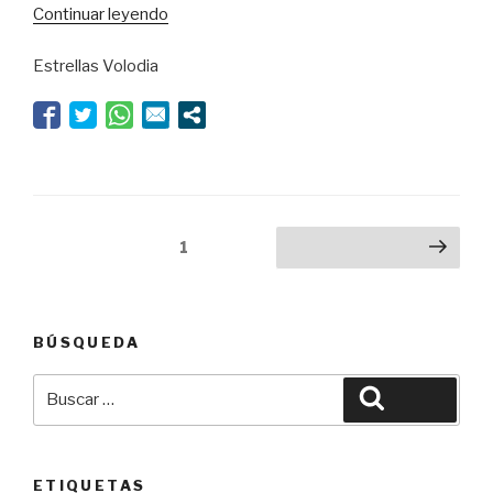
“La
Continuar leyendo
venganza
Estrellas Volodia
de
la
Velasco”
Navegación
Página
1
Siguiente página
de
entradas
BÚSQUEDA
Buscar
Buscar
por:
ETIQUETAS