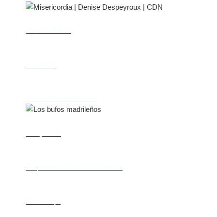
Madre (Mère)
Tío Vania
Los bufos madrileños
Los gestos
Pequeño cúmulo de abismos
Abre el ojo