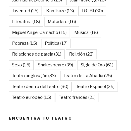
Juan Gómez-Cornejo
(29)
Juan Mayorga
(18)
Juventud
(15)
Kamikaze
(13)
LGTBI
(30)
Literatura
(18)
Matadero
(16)
Miguel Ángel Camacho
(15)
Musical
(18)
Pobreza
(15)
Política
(17)
Relaciones de pareja
(31)
Religión
(22)
Sexo
(15)
Shakespeare
(39)
Siglo de Oro
(61)
Teatro anglosajón
(33)
Teatro de La Abadía
(25)
Teatro dentro del teatro
(30)
Teatro Español
(25)
Teatro europeo
(15)
Teatro francés
(21)
ENCUENTRA TU TEATRO