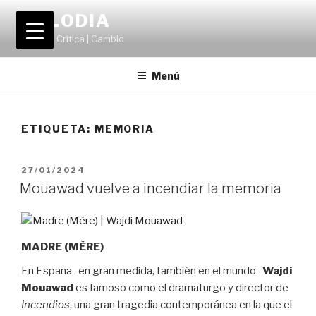
Saltar
VOLODIA
al
Teatro | Crítica | Cambio
contenido
Menú
ETIQUETA:
MEMORIA
PUBLICADO
27/01/2024
EL
Mouawad vuelve a incendiar la memoria
MADRE (MÈRE)
En España -en gran medida, también en el mundo-
Wajdi
Mouawad
es famoso como el dramaturgo y director de
Incendios
, una gran tragedia contemporánea en la que el