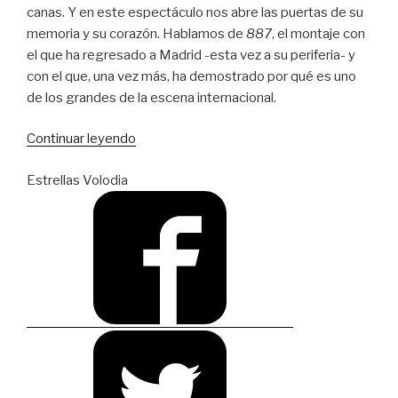
canas. Y en este espectáculo nos abre las puertas de su
memoria y su corazón. Hablamos de
887
, el montaje con
el que ha regresado a Madrid -esta vez a su periferia- y
con el que, una vez más, ha demostrado por qué es uno
de los grandes de la escena internacional.
“Lepage
Continuar leyendo
en
Estrellas Volodia
el
País
de
las
Maravillas
teatrales”