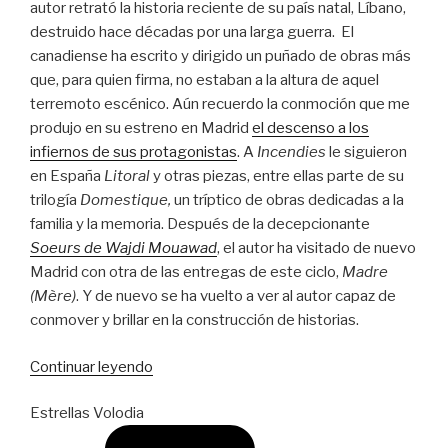
autor retrató la historia reciente de su país natal, Líbano,
destruido hace décadas por una larga guerra. El
canadiense ha escrito y dirigido un puñado de obras más
que, para quien firma, no estaban a la altura de aquel
terremoto escénico. Aún recuerdo la conmoción que me
produjo en su estreno en Madrid
el descenso a los
infiernos de sus protagonistas
. A
Incendies
le siguieron
en España
Litoral
y otras piezas, entre ellas parte de su
trilogía
Domestique,
un tríptico de obras dedicadas a la
familia y la memoria. Después de la decepcionante
Soeurs de Wajdi Mouawad
, el autor ha visitado de nuevo
Madrid con otra de las entregas de este ciclo,
Madre
(Mère)
. Y de nuevo se ha vuelto a ver al autor capaz de
conmover y brillar en la construcción de historias.
“Mouawad
Continuar leyendo
vuelve
Estrellas Volodia
a
incendiar