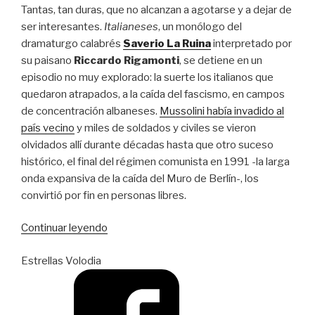
Tantas, tan duras, que no alcanzan a agotarse y a dejar de
ser interesantes.
Italianeses
, un monólogo del
dramaturgo calabrés
Saverio La Ruina
interpretado por
su paisano
Riccardo Rigamonti
, se detiene en un
episodio no muy explorado: la suerte los italianos que
quedaron atrapados, a la caída del fascismo, en campos
de concentración albaneses.
Mussolini había invadido al
país vecino
y miles de soldados y civiles se vieron
olvidados allí durante décadas hasta que otro suceso
histórico, el final del régimen comunista en 1991 -la larga
onda expansiva de la caída del Muro de Berlín-, los
convirtió por fin en personas libres.
“La
Continuar leyendo
vida
Estrellas Volodia
no
era
tan
bella”