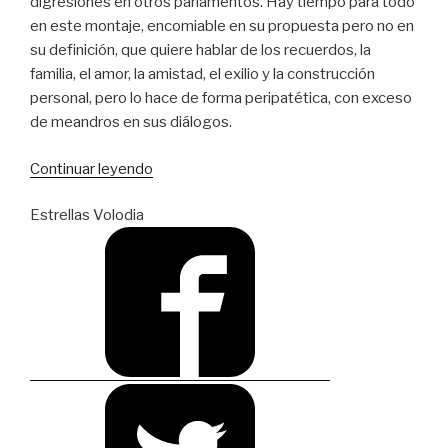
digresiones en otros parlamentos. Hay tiempo para todo
en este montaje, encomiable en su propuesta pero no en
su definición, que quiere hablar de los recuerdos, la
familia, el amor, la amistad, el exilio y la construcción
personal, pero lo hace de forma peripatética, con exceso
de meandros en sus diálogos.
“Amor
Continuar leyendo
y
Estrellas Volodia
memoria
con
vitamina
D”