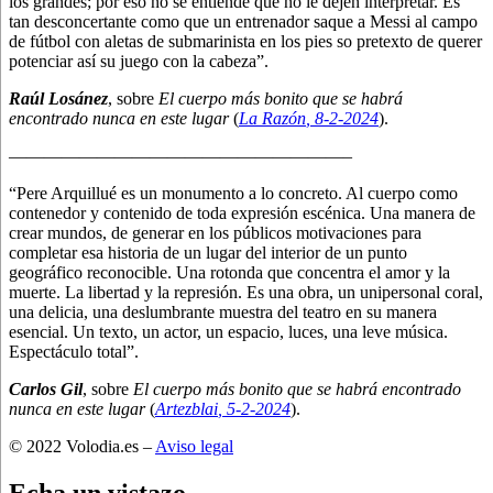
los grandes; por eso no se entiende que no le dejen interpretar. Es
tan desconcertante como que un entrenador saque a Messi al campo
de fútbol con aletas de submarinista en los pies so pretexto de querer
potenciar así su juego con la cabeza”.
Raúl Losánez
, sobre
El cuerpo más bonito que se habrá
encontrado nunca en este lugar
(
La Razón
, 8
-2-2024
).
———————————————————–
“Pere Arquillué es un monumento a lo concreto. Al cuerpo como
contenedor y contenido de toda expresión escénica. Una manera de
crear mundos, de generar en los públicos motivaciones para
completar esa historia de un lugar del interior de un punto
geográfico reconocible. Una rotonda que concentra el amor y la
muerte. La libertad y la represión. Es una obra, un unipersonal coral,
una delicia, una deslumbrante muestra del teatro en su manera
esencial. Un texto, un actor, un espacio, luces, una leve música.
Espectáculo total”.
Carlos Gil
, sobre
El cuerpo más bonito que se habrá encontrado
nunca en este lugar
(
Artezblai
, 5
-2-2024
).
© 2022 Volodia.es –
Aviso legal
Echa un vistazo