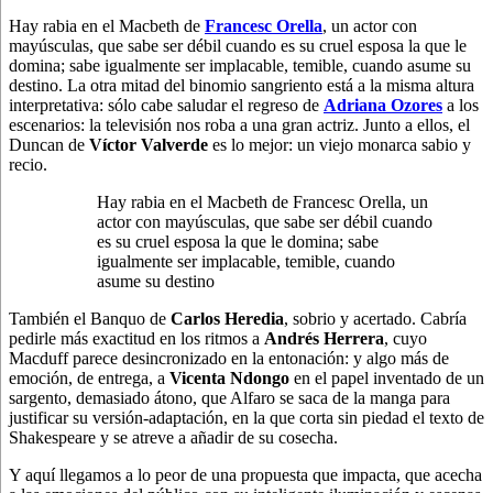
Hay rabia en el Macbeth de
Francesc Orella
, un actor con
mayúsculas, que sabe ser débil cuando es su cruel esposa la que le
domina; sabe igualmente ser implacable, temible, cuando asume su
destino. La otra mitad del binomio sangriento está a la misma altura
interpretativa: sólo cabe saludar el regreso de
Adriana Ozores
a los
escenarios: la televisión nos roba a una gran actriz. Junto a ellos, el
Duncan de
Víctor Valverde
es lo mejor: un viejo monarca sabio y
recio.
Hay rabia en el Macbeth de Francesc Orella, un
actor con mayúsculas, que sabe ser débil cuando
es su cruel esposa la que le domina; sabe
igualmente ser implacable, temible, cuando
asume su destino
También el Banquo de
Carlos Heredia
, sobrio y acertado. Cabría
pedirle más exactitud en los ritmos a
Andrés Herrera
, cuyo
Macduff parece desincronizado en la entonación: y algo más de
emoción, de entrega, a
Vicenta Ndongo
en el papel inventado de un
sargento, demasiado átono, que Alfaro se saca de la manga para
justificar su versión-adaptación, en la que corta sin piedad el texto de
Shakespeare y se atreve a añadir de su cosecha.
Y aquí llegamos a lo peor de una propuesta que impacta, que acecha