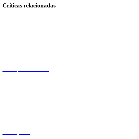
Críticas relacionadas
Shakespeare de revista
Ubú majestad