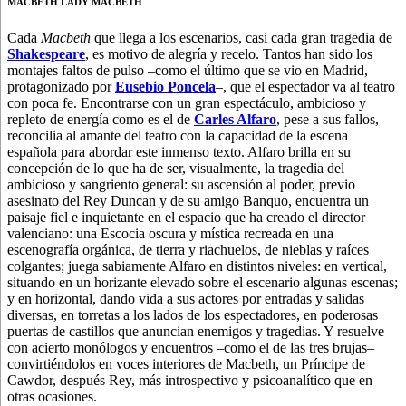
MACBETH LADY MACBETH
Cada
Macbeth
que llega a los escenarios, casi cada gran tragedia de
Shakespeare
, es motivo de alegría y recelo. Tantos han sido los
montajes faltos de pulso –como el último que se vio en Madrid,
protagonizado por
Eusebio Poncela
–, que el espectador va al teatro
con poca fe. Encontrarse con un gran espectáculo, ambicioso y
repleto de energía como es el de
Carles Alfaro
, pese a sus fallos,
reconcilia al amante del teatro con la capacidad de la escena
española para abordar este inmenso texto.
Alfaro brilla en su
concepción de lo que ha de ser, visualmente, la tragedia del
ambicioso y sangriento general: su ascensión al poder, previo
asesinato del Rey Duncan y de su amigo Banquo, encuentra un
paisaje fiel e inquietante en el espacio que ha creado el director
valenciano: una Escocia oscura y mística recreada en una
escenografía orgánica, de tierra y riachuelos, de nieblas y raíces
colgantes; juega sabiamente Alfaro en distintos niveles: en vertical,
situando en un horizante elevado sobre el escenario algunas escenas;
y en horizontal, dando vida a sus actores por entradas y salidas
diversas, en torretas a los lados de los espectadores, en poderosas
puertas de castillos que anuncian enemigos y tragedias. Y resuelve
con acierto monólogos y encuentros –como el de las tres brujas–
convirtiéndolos en voces interiores de Macbeth, un Príncipe de
Cawdor, después Rey, más introspectivo y psicoanalítico que en
otras ocasiones.