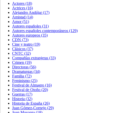
Actores
(18)
Actrices
(16)
Alejandro Andújar
(17)
Amistad
(14)
Amor
(51)
Autores españoles
(31)
Autores españoles contemporáneos
(129)
Autores europeos
(35)
CDN
(73)
Cine y teatro
(19)
Clásicos
(37)
CNTC
(32)
Compañías extranjeras
(33)
Crimen
(19)
Directoras
(56)
Dramaturgas
(34)
Familia
(72)
Feminismo
(25)
Festival de Almagro
(16)
Festival de Otoño
(20)
Guerras
(17)
Historia
(32)
Historia de España
(26)
Juan Gómez-Cornejo
(29)
Juan Mayorga
(18)