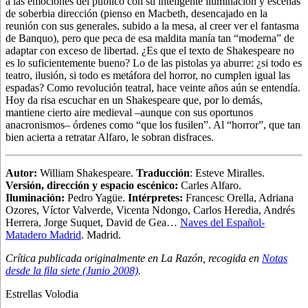
a las emociones del público con su inteligente iluminación y escenas
de soberbia dirección (pienso en Macbeth, desencajado en la
reunión con sus generales, subido a la mesa, al creer ver el fantasma
de Banquo), pero que peca de esa maldita manía tan “moderna” de
adaptar con exceso de libertad. ¿Es que el texto de Shakespeare no
es lo suficientemente bueno? Lo de las pistolas ya aburre: ¿si todo es
teatro, ilusión, si todo es metáfora del horror, no cumplen igual las
espadas? Como revolución teatral, hace veinte años aún se entendía.
Hoy da risa escuchar en un Shakespeare que, por lo demás,
mantiene cierto aire medieval –aunque con sus oportunos
anacronismos– órdenes como “que los fusilen”. Al “horror”, que tan
bien acierta a retratar Alfaro, le sobran disfraces.
Autor
:
William Shakespeare.
Traducción
: Esteve Miralles.
Versión, dirección y espacio escénico:
Carles Alfaro.
Iluminación:
Pedro Yagüe.
Intérpretes:
Francesc Orella, Adriana
Ozores, Víctor Valverde, Vicenta Ndongo, Carlos Heredia, Andrés
Herrera, Jorge Suquet, David de Gea…
Naves del Español-
Matadero Madrid
. Madrid.
Crítica publicada originalmente en La Razón, recogida en
Notas
desde la fila siete (Junio 2008)
.
Estrellas Volodia