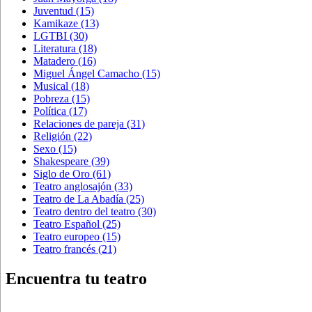
Juventud
(15)
Kamikaze
(13)
LGTBI
(30)
Literatura
(18)
Matadero
(16)
Miguel Ángel Camacho
(15)
Musical
(18)
Pobreza
(15)
Política
(17)
Relaciones de pareja
(31)
Religión
(22)
Sexo
(15)
Shakespeare
(39)
Siglo de Oro
(61)
Teatro anglosajón
(33)
Teatro de La Abadía
(25)
Teatro dentro del teatro
(30)
Teatro Español
(25)
Teatro europeo
(15)
Teatro francés
(21)
Encuentra tu teatro