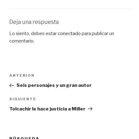
Deja una respuesta
Lo siento, debes estar
conectado
para publicar un
comentario.
Navegación
Entrada
ANTERIOR
de
anterior:
Seis personajes y un gran autor
entradas
Siguiente
SIGUIENTE
entrada
Tolcachir le hace justicia a Miller
BÚSQUEDA