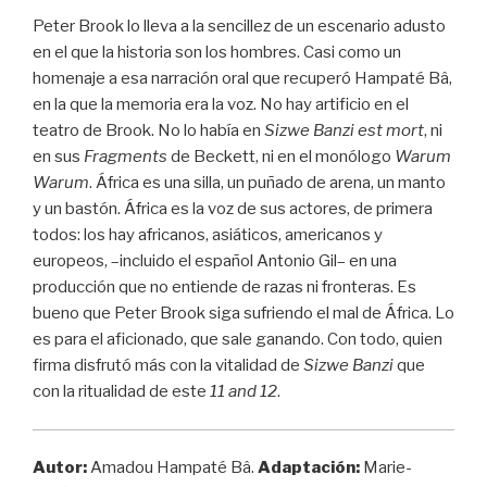
Peter Brook lo lleva a la sencillez de un escenario adusto
en el que la historia son los hombres. Casi como un
homenaje a esa narración oral que recuperó Hampaté Bâ,
en la que la memoria era la voz. No hay artificio en el
teatro de Brook. No lo había en
Sizwe Banzi est mort
, ni
en sus
Fragments
de Beckett, ni en el monólogo
Warum
Warum
. África es una silla, un puñado de arena, un manto
y un bastón. África es la voz de sus actores, de primera
todos: los hay africanos, asiáticos, americanos y
europeos, –incluido el español Antonio Gil– en una
producción que no entiende de razas ni fronteras. Es
bueno que Peter Brook siga sufriendo el mal de África. Lo
es para el aficionado, que sale ganando. Con todo, quien
firma disfrutó más con la vitalidad de
Sizwe Banzi
que
con la ritualidad de este
11 and 12
.
Autor:
Amadou Hampaté Bâ.
Adaptación:
Marie-