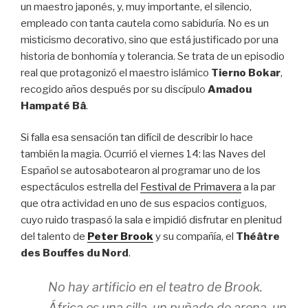
un maestro japonés, y, muy importante, el silencio,
empleado con tanta cautela como sabiduría. No es un
misticismo decorativo, sino que está justificado por una
historia de bonhomía y tolerancia. Se trata de un episodio
real que protagonizó el maestro islámico
Tierno Bokar
,
recogido años después por su discípulo
Amadou
Hampaté Bâ
.
Si falla esa sensación tan difícil de describir lo hace
también la magia. Ocurrió el viernes 14: las Naves del
Español se autosabotearon al programar uno de los
espectáculos estrella del
Festival de Primavera
a la par
que otra actividad en uno de sus espacios contiguos,
cuyo ruido traspasó la sala e impidió disfrutar en plenitud
del talento de
Peter Brook
y su compañía, el
Théâtre
des Bouffes du Nord
.
No hay artificio en el teatro de Brook.
África es una silla, un puñado de arena, un