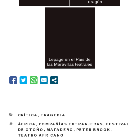
dragón
Lepage en el País de
las Maravillas teatrales
CATEGORÍAS
CRÍTICA
,
TRAGEDIA
ETIQUETAS
ÁFRICA
,
COMPAÑÍAS EXTRANJERAS
,
FESTIVAL
DE OTOÑO
,
MATADERO
,
PETER BROOK
,
TEATRO AFRICANO