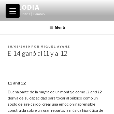
Saltar
VOLODIA
al
Teatro | Crítica | Cambio
contenido
Menú
PUBLICADO
18/05/2010
POR
MIGUEL AYANZ
EL
El 14 ganó al 11 y al 12
11 and 12
Buena parte de la magia de un montaje como
11 and 12
deriva de su capacidad para tocar al público como un
soplo de aire cálido, crear una emoción inaprensible
construida sobre un gran reparto, la música hipnótica de