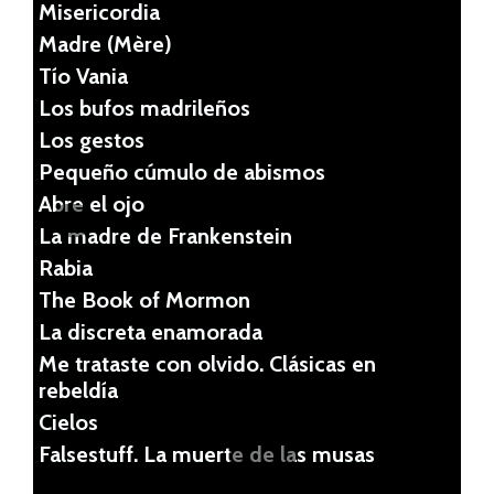
Misericordia
Madre (Mère)
Tío Vania
Los bufos madrileños
Los gestos
Pequeño cúmulo de abismos
Abre el ojo
La madre de Frankenstein
Rabia
Pr
Ne
The Book of Mormon
evi
xt
La discreta enamorada
ou
Me trataste con olvido. Clásicas en
rebeldía
s
Cielos
Falsestuff. La muerte de las musas