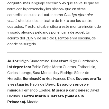
conjunto, más lenguaje escénico -lo que se ve, lo que se
narra con la presencia y los planos- que en otras
comedias oscuras del autor como
Castigo ejemplar
yeah!
,
sin dejar de ser teatro de texto por los cuatro
costados. Y esto, si cabe, sitúa a este montaje incómodo
y osado algunos peldaños por encima de aquél. Un
acierto del
CDN
y de su ciclo
Escritos en la escena
, de
donde ha surgido.
Autor:
Íñigo Guardamino.
Director:
Íñigo Guardamino.
Intérpretes:
Pablo Béjar, Marta Guerras, Esther Isla,
Carlos Luengo, Sara Moraleda y Rodrigo Sáenz de
Heredia.
.
Iluminación:
Bea Francos Díez.
Escenografía
y vestuario:
Paola de Diego.
Espacio sonoro y
música:
Fernando Epelde.
Música y canciones:
David
Ordinas.
Teatro María Guerrero (Sala de la
Princesa)
.
Madrid.