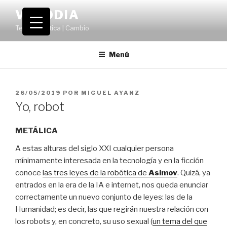
Saltar
VOLODIA
al
Teatro | Crítica | Cambio
contenido
Menú
PUBLICADO
26/05/2019
POR
MIGUEL AYANZ
EL
Yo, robot
METÁLICA
A estas alturas del siglo XXI cualquier persona
mínimamente interesada en la tecnología y en la ficción
conoce
las tres leyes de la robótica de
Asimov
. Quizá, ya
entrados en la era de la IA e internet, nos queda enunciar
correctamente un nuevo conjunto de leyes: las de la
Humanidad; es decir, las que regirán nuestra relación con
los robots y, en concreto, su uso sexual (
un tema del que