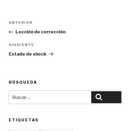
Navegación
Entrada
ANTERIOR
de
anterior:
Lección de corrección
entradas
Siguiente
SIGUIENTE
entrada
Estado de shock
BÚSQUEDA
Buscar
Buscar
por:
ETIQUETAS