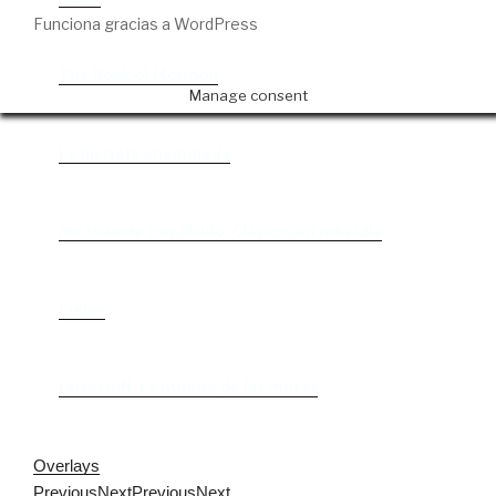
Funciona gracias a WordPress
The Book of Mormon
Manage consent
La discreta enamorada
Me trataste con olvido. Clásicas en rebeldía
Cielos
Falsestuff. La muerte de las musas
Overlays
Previous
Next
Previous
Next