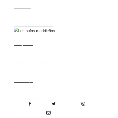
Tío Vania
Los bufos madrileños
Los gestos
Pequeño cúmulo de abismos
Abre el ojo
La madre de Frankenstein
Facebook
Twitter
Instagram
Correo electrónico
Rabia