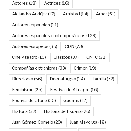
Actores
(18)
Actrices
(16)
Alejandro Andújar
(17)
Amistad
(14)
Amor
(51)
Autores españoles
(31)
Autores españoles contemporáneos
(129)
Autores europeos
(35)
CDN
(73)
Cine y teatro
(19)
Clásicos
(37)
CNTC
(32)
Compañías extranjeras
(33)
Crimen
(19)
Directoras
(56)
Dramaturgas
(34)
Familia
(72)
Feminismo
(25)
Festival de Almagro
(16)
Festival de Otoño
(20)
Guerras
(17)
Historia
(32)
Historia de España
(26)
Juan Gómez-Cornejo
(29)
Juan Mayorga
(18)