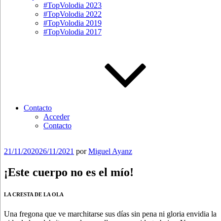
#TopVolodia 2023
#TopVolodia 2022
#TopVolodia 2019
#TopVolodia 2017
Contacto
Acceder
Contacto
Publicado
21/11/2020
26/11/2021
por
Miguel Ayanz
el
¡Este cuerpo no es el mío!
LA CRESTA DE LA OLA
Una fregona que ve marchitarse sus días sin pena ni gloria envidia la