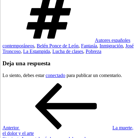
Autores españoles
contemporáneos
,
Belén Ponce de León
,
Fantasía
,
Inmigración
,
José
Troncoso
,
La Estampida
,
Lucha de clases
,
Pobreza
Deja una respuesta
Lo siento, debes estar
conectado
para publicar un comentario.
Navegación
Entrada
anterior:
de
entradas
Anterior
La muerte,
el dolor y el arte