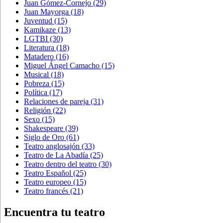
Juan Gómez-Cornejo
(29)
Juan Mayorga
(18)
Juventud
(15)
Kamikaze
(13)
LGTBI
(30)
Literatura
(18)
Matadero
(16)
Miguel Ángel Camacho
(15)
Musical
(18)
Pobreza
(15)
Política
(17)
Relaciones de pareja
(31)
Religión
(22)
Sexo
(15)
Shakespeare
(39)
Siglo de Oro
(61)
Teatro anglosajón
(33)
Teatro de La Abadía
(25)
Teatro dentro del teatro
(30)
Teatro Español
(25)
Teatro europeo
(15)
Teatro francés
(21)
Encuentra tu teatro