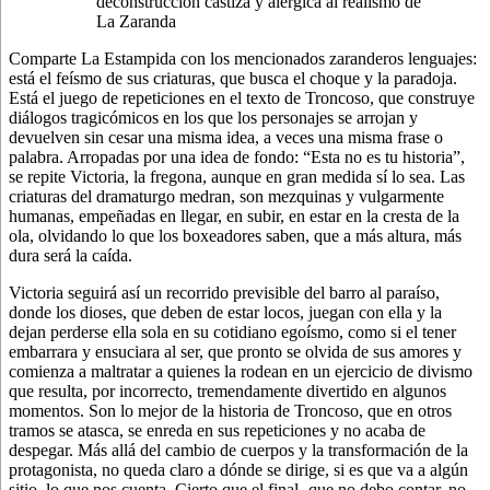
deconstrucción castiza y alérgica al realismo de
La Zaranda
Comparte La Estampida con los mencionados zaranderos lenguajes:
está el feísmo de sus criaturas, que busca el choque y la paradoja.
Está el juego de repeticiones en el texto de Troncoso, que construye
diálogos tragicómicos en los que los personajes se arrojan y
devuelven sin cesar una misma idea, a veces una misma frase o
palabra. Arropadas por una idea de fondo: “Esta no es tu historia”,
se repite Victoria, la fregona, aunque en gran medida sí lo sea. Las
criaturas del dramaturgo medran, son mezquinas y vulgarmente
humanas, empeñadas en llegar, en subir, en estar en la cresta de la
ola, olvidando lo que los boxeadores saben, que a más altura, más
dura será la caída.
Victoria seguirá así un recorrido previsible del barro al paraíso,
donde los dioses, que deben de estar locos, juegan con ella y la
dejan perderse ella sola en su cotidiano egoísmo, como si el tener
embarrara y ensuciara al ser, que pronto se olvida de sus amores y
comienza a maltratar a quienes la rodean en un ejercicio de divismo
que resulta, por incorrecto, tremendamente divertido en algunos
momentos. Son lo mejor de la historia de Troncoso, que en otros
tramos se atasca, se enreda en sus repeticiones y no acaba de
despegar. Más allá del cambio de cuerpos y la transformación de la
protagonista, no queda claro a dónde se dirige, si es que va a algún
sitio, lo que nos cuenta. Cierto que el final -que no debo contar, no