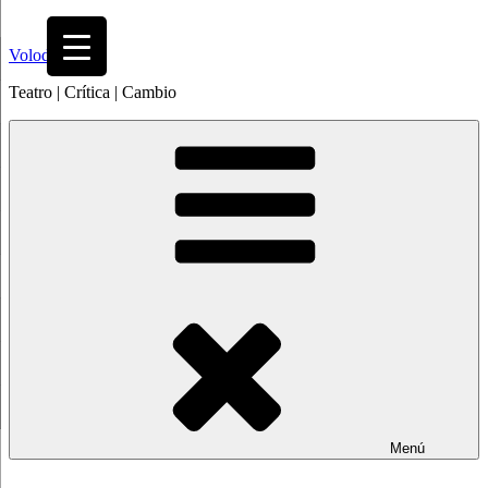
Saltar
al
Volodia
contenido
Teatro | Crítica | Cambio
Menú