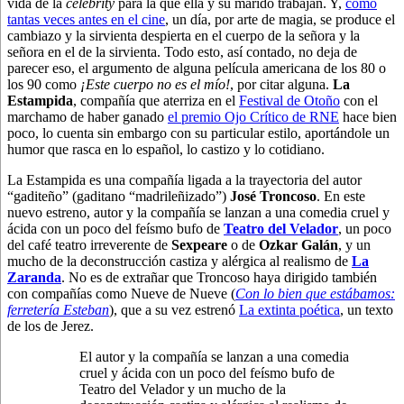
vida de la
celebrity
para la que ella y su marido trabajan. Y,
como
tantas veces antes en el cine
, un día, por arte de magia, se produce el
cambiazo y la sirvienta despierta en el cuerpo de la señora y la
señora en el de la sirvienta. Todo esto, así contado, no deja de
parecer eso, el argumento de alguna película americana de los 80 o
los 90 como
¡Este cuerpo no es el mío!
, por citar alguna.
La
Estampida
, compañía que aterriza en el
Festival de Otoño
con el
marchamo de haber ganado
el premio Ojo Crítico de RNE
hace bien
poco, lo cuenta sin embargo con su particular estilo, aportándole un
humor que rasca en lo español, lo castizo y lo cotidiano.
La Estampida es una compañía ligada a la trayectoria del autor
“gaditeño” (gaditano “madrileñizado”)
José Troncoso
. En este
nuevo estreno, autor y la compañía se lanzan a una comedia cruel y
ácida con un poco del feísmo bufo de
Teatro del Velador
, un poco
del café teatro irreverente de
Sexpeare
o de
Ozkar Galán
, y un
mucho de la deconstrucción castiza y alérgica al realismo de
La
Zaranda
. No es de extrañar que Troncoso haya dirigido también
con compañías como Nueve de Nueve (
Con lo bien que estábamos:
ferretería Esteban
), que a su vez estrenó
La extinta poética
, un texto
de los de Jerez.
El autor y la compañía se lanzan a una comedia
cruel y ácida con un poco del feísmo bufo de
Teatro del Velador y un mucho de la