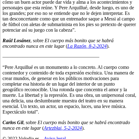
cómo un buen actor puede dar vida y alma a los acontecimientos y
personajes que esta reúne. Y Pere Arquillué, desde luego, es uno de
los grandes; por eso no se entiende que no le dejen interpretar. Es
tan desconcertante como que un entrenador saque a Messi al campo
de fútbol con aletas de submarinista en los pies so pretexto de querer
potenciar así su juego con la cabeza”.
Raúl Losánez
, sobre
El cuerpo más bonito que se habrá
encontrado nunca en este lugar
(
La Razón
, 8
-2-2024
).
———————————————————–
“Pere Arquillué es un monumento a lo concreto. Al cuerpo como
contenedor y contenido de toda expresión escénica. Una manera de
crear mundos, de generar en los públicos motivaciones para
completar esa historia de un lugar del interior de un punto
geográfico reconocible. Una rotonda que concentra el amor y la
muerte. La libertad y la represión. Es una obra, un unipersonal coral,
una delicia, una deslumbrante muestra del teatro en su manera
esencial. Un texto, un actor, un espacio, luces, una leve música.
Espectáculo total”.
Carlos Gil
, sobre
El cuerpo más bonito que se habrá encontrado
nunca en este lugar
(
Artezblai
, 5
-2-2024
).
© 2022 Volodia.es –
Aviso legal