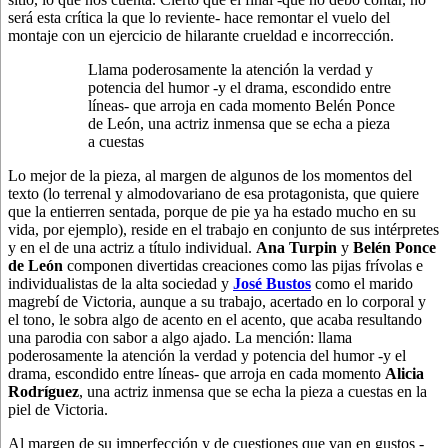
será esta crítica la que lo reviente- hace remontar el vuelo del
montaje con un ejercicio de hilarante crueldad e incorrección.
Llama poderosamente la atención la verdad y
potencia del humor -y el drama, escondido entre
líneas- que arroja en cada momento Belén Ponce
de León, una actriz inmensa que se echa a pieza
a cuestas
Lo mejor de la pieza, al margen de algunos de los momentos del
texto (lo terrenal y almodovariano de esa protagonista, que quiere
que la entierren sentada, porque de pie ya ha estado mucho en su
vida, por ejemplo), reside en el trabajo en conjunto de sus intérpretes
y en el de una actriz a título individual.
Ana Turpin
y
Belén Ponce
de León
componen divertidas creaciones como las pijas frívolas e
individualistas de la alta sociedad y
José Bustos
como el marido
magrebí de Victoria, aunque a su trabajo, acertado en lo corporal y
el tono, le sobra algo de acento en el acento, que acaba resultando
una parodia con sabor a algo ajado. La mención: llama
poderosamente la atención la verdad y potencia del humor -y el
drama, escondido entre líneas- que arroja en cada momento
Alicia
Rodríguez
, una actriz inmensa que se echa la pieza a cuestas en la
piel de Victoria.
Al margen de su imperfección y de cuestiones que van en gustos -