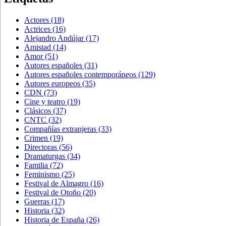
Actores
(18)
Actrices
(16)
Alejandro Andújar
(17)
Amistad
(14)
Amor
(51)
Autores españoles
(31)
Autores españoles contemporáneos
(129)
Autores europeos
(35)
CDN
(73)
Cine y teatro
(19)
Clásicos
(37)
CNTC
(32)
Compañías extranjeras
(33)
Crimen
(19)
Directoras
(56)
Dramaturgas
(34)
Familia
(72)
Feminismo
(25)
Festival de Almagro
(16)
Festival de Otoño
(20)
Guerras
(17)
Historia
(32)
Historia de España
(26)