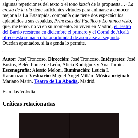
algunas repeticiones del texto o el tono
kitsch
de la propuesta…-
La
cresta de la ola
tiene suficientes virtudes para animarse a conocer
mejor a la La Estampida, compañía que tiene dos espectáculos
aplaudidos a sus espaldas,
Princesas del Pacífico y Lo nunca visto,
que, me temo, no vi en su momento. Si viven en Madrid,
el Teatro
del Barrio reestrena en diciembre el primero
y
el Corral de Alcalá
ofrece esta semana otra oportunidad de asomarse al segundo
.
Quedan apuntados, si la agenda lo permite.
Autor:
José Troncoso.
Dirección:
José Troncoso.
Intérpretes:
José
Bustos, Belén Ponce de León, Alicia Rodríguez y Ana Turpin.
Escenografía:
Alessio Meloni.
Iluminación:
Leticia L.
Karamazana.
Vestuario:
Miguel Ángel Millán.
Música original:
Mariano Marín.
Teatro de La Abadía
.
Madrid.
Estrellas Volodia
Críticas relacionadas