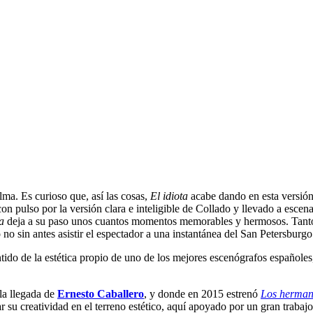
ma. Es curioso que, así las cosas,
El idiota
acabe dando en esta versió
n pulso por la versión clara e inteligible de Collado y llevado a escena
ta
deja a su paso unos cuantos momentos memorables y hermosos. Tanto
 no sin antes asistir el espectador a una instantánea del San Petersbur
ido de la estética propio de uno de los mejores escenógrafos españoles
 la llegada de
Ernesto Caballero
, y donde en 2015 estrenó
Los herma
ar su creatividad en el terreno estético, aquí apoyado por un gran trabaj