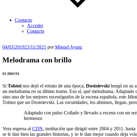
Contacto
Acceder
Contacto
Publicado
04/03/2019
23/11/2021
por
Miguel Ayanz
el
Melodrama con brillo
EL IDIOTA
Si
Tolstoi
nos dejó el retrato de una época,
Dostoievski
hurgó en su al
un melodrama en su último tramo. Eso sí, qué melodrama.
Adaptado co
sino uno de los mejores escenógrafos de la escena española, este
Idio
Tolstoi que un Dostoievski. Las oscuridades, los abismos, llegan, pero
Adaptado con pulso Collado y llevado a escena con un sent
hermosos
Vera regresa al
CDN
, institución que dirigió entre 2004 y 2011, hasta
se le dan bien las grandes historias, y se le dan mejor cuando deja vol