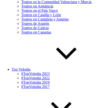
Teatros en la Comunidad Valenciana y Murcia
Teatros en Andalucía
Teatros en el País Vasco
Teatros en Castilla y León
Teatros en Cantabria y Asturias
Teatros de Aragón
Teatros de Galicia
Teatros en Canarias
Top Volodia
#TopVolodia 2023
#TopVolodia 2022
#TopVolodia 2019
#TopVolodia 2017