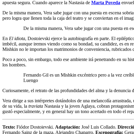
apuesta segura. Cuando aparece la Nastasia de
Marta Poveda
envuelt
De la misma manera, Vera sabe jugar con una puesta en escena sobria p
pero logra que llenen toda la caja del teatro y se conviertan en el im
De la misma manera, Vera sabe jugar con una puesta en es
En
El idiota
, Dostoievski ejerce la autobiografía en parte. El epilépti
imbécil, aunque iremos viendo como su bondad, su candidez, es en real
Mishkin no le importan los matrimonios de conveniencia, rubricados 
Poco a poco, sin embargo, todo ese ambiente irá penetrando en su histo
los hombres.
Fernando Gil es un Mishkin excéntrico pero a la vez creíble
Luengo
Curiosamente, el retrato de las profundidades del alma y la denuncia
Vera dirige a sus intérpretes dotándolos de una melancolía arrastrada, 
de su vida, la
traviata
Nastasia y la joven Aglaya, cobran protagonismo
gustó especialmente, y en general hay un tono acertado en todo el r
Texto:
Fiódor Dostoievski.
Adaptación:
José Luis Collado.
Direcci
Fernando Sainz de la maza, Alejandro Chaparro.
Escenografía:
Gera