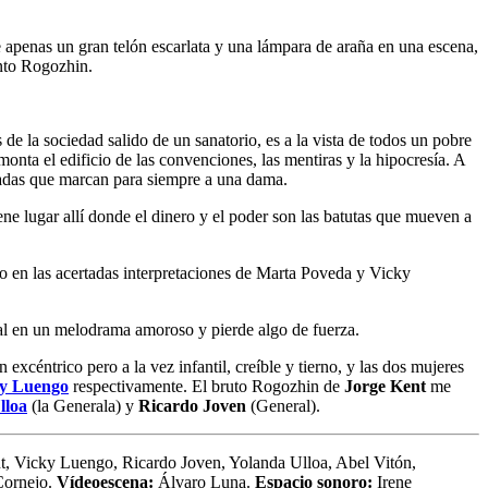
e apenas un gran telón escarlata y una lámpara de araña en una escena,
ento Rogozhin.
 de la sociedad salido de un sanatorio, es a la vista de todos un pobre
nta el edificio de las convenciones, las mentiras y la hipocresía. A
jadas que marcan para siempre a una dama.
ene lugar allí donde el dinero y el poder son las batutas que mueven a
 en las acertadas interpretaciones de Marta Poveda y Vicky
nal en un melodrama amoroso y pierde algo de fuerza.
excéntrico pero a la vez infantil, creíble y tierno, y las dos mujeres
y Luengo
respectivamente. El bruto Rogozhin de
Jorge Kent
me
lloa
(la Generala) y
Ricardo Joven
(General).
, Vicky Luengo, Ricardo Joven, Yolanda Ulloa, Abel Vitón,
ornejo.
Vídeoescena:
Álvaro Luna.
Espacio sonoro:
Irene