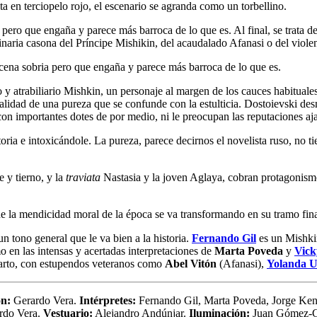
a en terciopelo rojo, el escenario se agranda como un torbellino.
ero que engaña y parece más barroca de lo que es. Al final, se trata d
aginaria casona del Príncipe Mishikin, del acaudalado Afanasi o del viol
cena sobria pero que engaña y parece más barroca de lo que es.
co y atrabiliario Mishkin, un personaje al margen de los cauces habituales
idad de una pureza que se confunde con la estulticia. Dostoievski desmo
con importantes dotes de por medio, ni le preocupan las reputaciones a
ria e intoxicándole. La pureza, parece decirnos el novelista ruso, no ti
 y tierno, y la
traviata
Nastasia y la joven Aglaya, cobran protagonismo
 de la mendicidad moral de la época se va transformando en su tramo fi
un tono general que le va bien a la historia.
Fernando Gil
es un Mishkin 
 en las intensas y acertadas interpretaciones de
Marta Poveda
y
Vick
eparto, con estupendos veteranos como
Abel Vitón
(Afanasi),
Yolanda U
ón:
Gerardo Vera.
Intérpretes:
Fernando Gil, Marta Poveda, Jorge Kent
rdo Vera.
Vestuario:
Alejandro Andúnjar.
Iluminación:
Juan Gómez-C