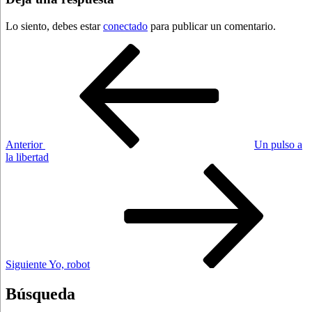
Lo siento, debes estar
conectado
para publicar un comentario.
Navegación
Entrada
anterior:
de
entradas
Anterior
Un pulso a
la libertad
Siguiente
entrada
Siguiente
Yo, robot
Búsqueda