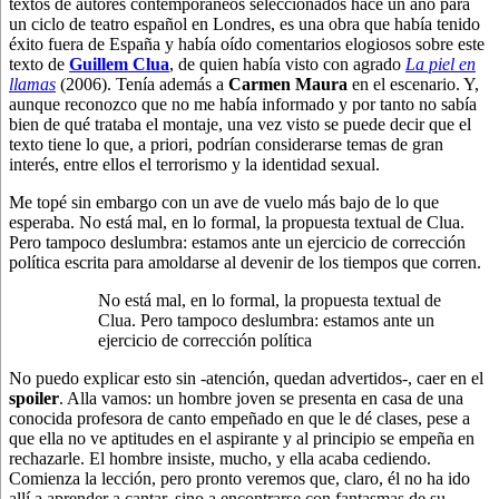
textos de autores contemporáneos seleccionados hace un año para
un ciclo de teatro español en Londres, es una obra que había tenido
éxito fuera de España y había oído comentarios elogiosos sobre este
texto de
Guillem Clua
, de quien había visto con agrado
La piel en
llamas
(2006). Tenía además a
Carmen Maura
en el escenario. Y,
aunque reconozco que no me había informado y por tanto no sabía
bien de qué trataba el montaje, una vez visto se puede decir que el
texto tiene lo que, a priori, podrían considerarse temas de gran
interés, entre ellos el terrorismo y la identidad sexual.
Me topé sin embargo con un ave de vuelo más bajo de lo que
esperaba. No está mal, en lo formal, la propuesta textual de Clua.
Pero tampoco deslumbra: estamos ante un ejercicio de corrección
política escrita para amoldarse al devenir de los tiempos que corren.
No está mal, en lo formal, la propuesta textual de
Clua. Pero tampoco deslumbra: estamos ante un
ejercicio de corrección política
No puedo explicar esto sin -atención, quedan advertidos-, caer en el
spoiler
. Alla vamos: un hombre joven se presenta en casa de una
conocida profesora de canto empeñado en que le dé clases, pese a
que ella no ve aptitudes en el aspirante y al principio se empeña en
rechazarle. El hombre insiste, mucho, y ella acaba cediendo.
Comienza la lección, pero pronto veremos que, claro, él no ha ido
allí a aprender a cantar, sino a encontrarse con fantasmas de su