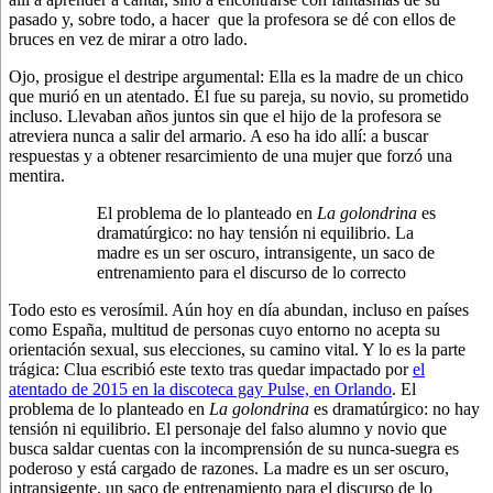
pasado y, sobre todo, a hacer que la profesora se dé con ellos de
bruces en vez de mirar a otro lado.
Ojo, prosigue el destripe argumental: Ella es la madre de un chico
que murió en un atentado. Él fue su pareja, su novio, su prometido
incluso. Llevaban años juntos sin que el hijo de la profesora se
atreviera nunca a salir del armario. A eso ha ido allí: a buscar
respuestas y a obtener resarcimiento de una mujer que forzó una
mentira.
El problema de lo planteado en
La golondrina
es
dramatúrgico: no hay tensión ni equilibrio. La
madre es un ser oscuro, intransigente, un saco de
entrenamiento para el discurso de lo correcto
Todo esto es verosímil. Aún hoy en día abundan, incluso en países
como España, multitud de personas cuyo entorno no acepta su
orientación sexual, sus elecciones, su camino vital. Y lo es la parte
trágica: Clua escribió este texto tras quedar impactado por
el
atentado de 2015 en la discoteca gay Pulse, en Orlando
. El
problema de lo planteado en
La golondrina
es dramatúrgico: no hay
tensión ni equilibrio. El personaje del falso alumno y novio que
busca saldar cuentas con la incomprensión de su nunca-suegra es
poderoso y está cargado de razones. La madre es un ser oscuro,
intransigente, un saco de entrenamiento para el discurso de lo