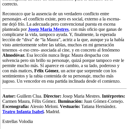
correcto.
Reconozco que la ausencia de un verdadero conflicto entre
personajes -el conflicto existe, pero es social, externo a la escena-
me dejó frío. La adecuada pero convencional puesta en escena
planteada por
Josep Maria Mestres
, con más oficio que ganas de
complicarse la vida, tampoco ayuda. Y, finalmente, la esperada
lección de “diva” de “la Maura”, actriz a la que, aunque ya la había
visto anteriormente sobre las tablas, muchos en mi generación
tenemos -o eso creo- asociada al cine, y en concreto al fenómeno
Almodóvar.
Esa lección nunca llega: Maura despacha con
solvencia pero sin brillo su personaje, quizá porque tampoco este le
permite mucho más. Sí aparece en cambio, a su lado, poderoso y
con más matices,
Félix Gómez
, un actor que sorprende con los
sentimientos y la rabia contenida de su personaje, mucho más
jugoso. Un vencedor en esta partida inclinada desde el comienzo.
Autor:
Guillem Clua.
Director:
Josep Maria Mestres.
Intérpretes:
Carmen Maura, Félix Gómez.
Iluminación:
Juan Gómez-Cornejo.
Escenografía:
Alessio Meloni
.
Vestuario:
Tatiana Hernández.
Teatro Infanta Isabel
.
Madrid.
Estrellas Volodia