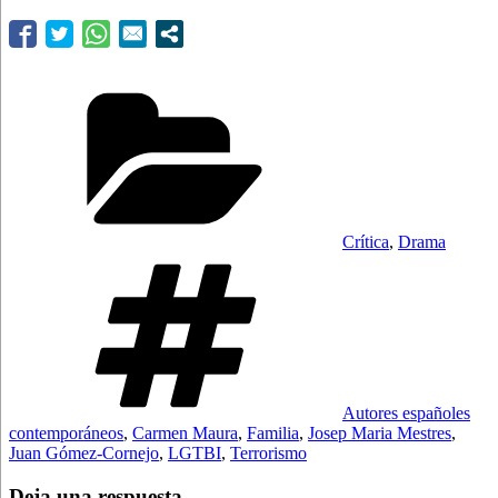
Categorías
Crítica
,
Drama
Etiquetas
Autores españoles
contemporáneos
,
Carmen Maura
,
Familia
,
Josep Maria Mestres
,
Juan Gómez-Cornejo
,
LGTBI
,
Terrorismo
Deja una respuesta