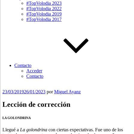
#TopVolodia 2023
#TopVolodia 2022
#TopVolodia 2019
#TopVolodia 2017
Contacto
Acceder
Contacto
Publicado
23/03/2019
26/01/2023
por
Miguel Ayanz
el
Lección de corrección
LA GOLONDRINA
Llegué a
La golondrina
con ciertas expectativas. Fue uno de los