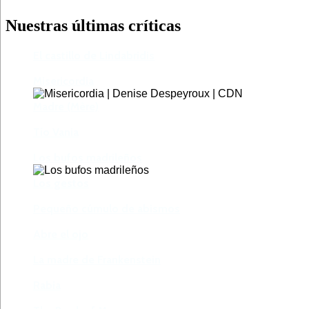
Nuestras últimas críticas
El castillo de Lindabridis
Misericordia
Madre (Mère)
Tío Vania
Los bufos madrileños
Los gestos
Pequeño cúmulo de abismos
Abre el ojo
La madre de Frankenstein
Rabia