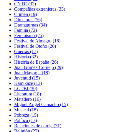
CNTC
(32)
Compañías extranjeras
(33)
Crimen
(19)
Directoras
(56)
Dramaturgas
(34)
Familia
(72)
Feminismo
(25)
Festival de Almagro
(16)
Festival de Otoño
(20)
Guerras
(17)
Historia
(32)
Historia de España
(26)
Juan Gómez-Cornejo
(29)
Juan Mayorga
(18)
Juventud
(15)
Kamikaze
(13)
LGTBI
(30)
Literatura
(18)
Matadero
(16)
Miguel Ángel Camacho
(15)
Musical
(18)
Pobreza
(15)
Política
(17)
Relaciones de pareja
(31)
Religión
(22)