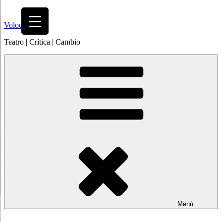
Saltar
al
Volodia
contenido
Teatro | Crítica | Cambio
Menú