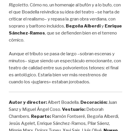
Rigoletto
. Cómo no, un homenaje al bufón y a lo bufo, con
el que Boadella reivindica su idea del teatro –se harta de
criticar el realismo– y repasa la gran obra verdiana, con
soprano y barítono incluidos,
Begoña Alberdi
y
Enrique
Sánchez-Ramos
, que se defienden bien en el terreno
cómico.
Aunque el tributo se pasa de largo –sobran escenas y
minutos– sigue siendo un espectáculo emocionante, con
teatro de calidad entre sus polvorientos telones: el final
es antológico. Estaría bien ver más reestrenos de
cuando los «juglares» estaban jorobados.
Autor y director:
Albert Boadella.
Decoración:
Juan
Sanz y Miguel Ángel Coso.
Vestuario:
Deborah
Chambers.
Reparto:
Ramón Fontseré, Begoña Alberdi,
Jesús Agelet, Enrique Sánchez-Ramos, Pilar Sáenz,
Minnie Marx, Dolors Tuneu, Xavi Sais, Lluís Olivé.
Nuevo