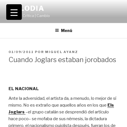
Saltar
VOLODIA
al
Teatro | Crítica | Cambio
contenido
Menú
PUBLICADO
01/09/2011
POR
MIGUEL AYANZ
EL
Cuando Joglars estaban jorobados
EL NACIONAL
Ante la adversidad, el artista da, a menudo, lo mejor de sí
mismo. No es extraño que aquellos años en los que
Els
Joglars
–el grupo catalán se desprendió del artículo
hace poco– se mofaba de sus némesis, la dictadura
primero, el nacionalismo pujolista después, fueran los de