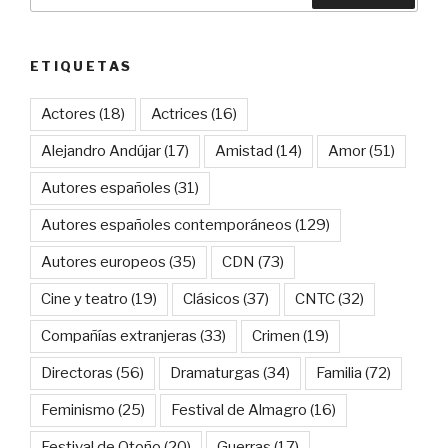
ETIQUETAS
Actores
(18)
Actrices
(16)
Alejandro Andújar
(17)
Amistad
(14)
Amor
(51)
Autores españoles
(31)
Autores españoles contemporáneos
(129)
Autores europeos
(35)
CDN
(73)
Cine y teatro
(19)
Clásicos
(37)
CNTC
(32)
Compañías extranjeras
(33)
Crimen
(19)
Directoras
(56)
Dramaturgas
(34)
Familia
(72)
Feminismo
(25)
Festival de Almagro
(16)
Festival de Otoño
(20)
Guerras
(17)