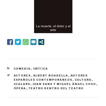
La muerte, el dolor y el
arte
CATEGORÍAS
COMEDIA
,
CRÍTICA
ETIQUETAS
ACTORES
,
ALBERT BOADELLA
,
AUTORES
ESPAÑOLES CONTEMPORÁNEOS
,
CULTURA
,
JOGLARS
,
JUAN SANZ Y MIGUEL ÁNGEL COSO
,
ÓPERA
,
TEATRO DENTRO DEL TEATRO