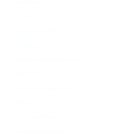
Madre (Mère)
Tío Vania
Los bufos madrileños
Los gestos
Pequeño cúmulo de abismos
Abre el ojo
La madre de Frankenstein
Rabia
The Book of Mormon
La discreta enamorada