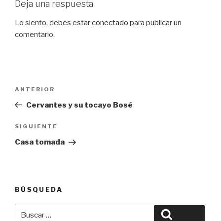
Deja una respuesta
Lo siento, debes estar
conectado
para publicar un
comentario.
Navegación
Entrada
ANTERIOR
de
anterior:
Cervantes y su tocayo Bosé
entradas
Siguiente
SIGUIENTE
entrada
Casa tomada
BÚSQUEDA
Buscar
Buscar
por: