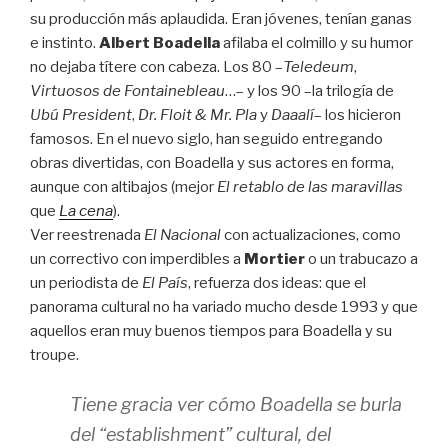
su producción más aplaudida. Eran jóvenes, tenían ganas
e instinto.
Albert Boadella
afilaba el colmillo y su humor
no dejaba títere con cabeza. Los 80 –
Teledeum
,
Virtuosos de Fontainebleau
…– y los 90 –la trilogía de
Ubú President
,
Dr. Floit & Mr. Pla
y
Daaalí
– los hicieron
famosos. En el nuevo siglo, han seguido entregando
obras divertidas, con Boadella y sus actores en forma,
aunque con altibajos (mejor
El retablo de las maravillas
que
La cena
).
Ver reestrenada
El Nacional
con actualizaciones, como
un correctivo con imperdibles a
Mortier
o un trabucazo a
un periodista de
El País
, refuerza dos ideas: que el
panorama cultural no ha variado mucho desde 1993 y que
aquellos eran muy buenos tiempos para Boadella y su
troupe.
Tiene gracia ver cómo Boadella se burla
del “establishment” cultural, del