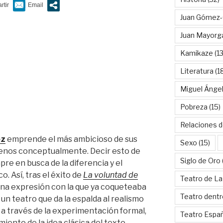
Juan Gómez-
Juan Mayorg
Kamikaze
(13
Literatura
(1
Miguel Ánge
Pobreza
(15)
Relaciones d
ez
emprende el más ambicioso de sus
Sexo
(15)
menos conceptualmente. Decir esto de
Siglo de Oro
re en busca de la diferencia y el
. Así, tras el éxito de
La voluntad de
Teatro de La
una expresión con la que ya coqueteaba
Teatro dentr
un teatro que da la espalda al realismo
a través de la experimentación formal,
Teatro Espa
miento de la idea clásica del texto