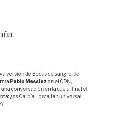
saña
va versión de Bodas de sangre, de
firma
Pablo Messiez
en el
CDN
,
na conversación en la que al final el
nta: ¿es García Lorca tan universal
e?