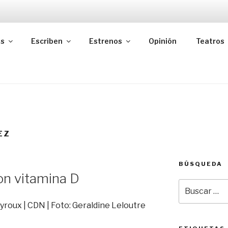
as
Escriben
Estrenos
Opinión
Teatros
EZ
BÚSQUEDA
n vitamina D
Buscar
por: