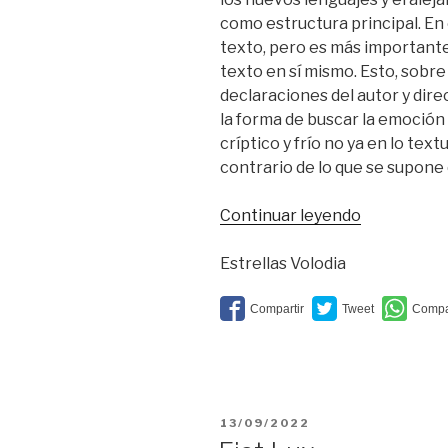
como estructura principal. En
texto, pero es más importante
texto en sí mismo. Esto, sobre
declaraciones del autor y dire
la forma de buscar la emoció
críptico y frío no ya en lo textu
contrario de lo que se supone
“Un
Continuar leyendo
teorema
fallido”
Estrellas Volodia
PUBLICADO
13/09/2022
EL