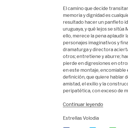
El camino que decide transita
memoria y dignidad es cualqui
resultado hacer un panfleto id
uruguaya, y qué lejos se sitúa
M
ello, merece la pena aplaudir l
personajes imaginativos y final
dramaturga y directora acier
otros; entretiene y aburre; ha
pierde en digresiones en otr
en este montaje, encomiable 
definición, que quiere hablar de
amistad, el exilio y la constru
peripatética, con exceso de m
“Amor
Continuar leyendo
y
memoria
Estrellas Volodia
con