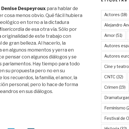
ETIQUETAS
r
Denise Despeyroux
para hablar de
Actores
(18)
er cosa menos obvio. Qué fácil hubiera
eológico en torno a la dictadura
Alejandro An
isericordia
de esa otra vía. Sólo por
Amor
(51)
a originalidad de este trabajo con
 de gran belleza. Al hacerlo, la
Autores esp
ta en algunos momentos y yerra en
Autores eur
ce pensar con algunos diálogos y se
os parlamentos. Hay tiempo para todo
Cine y teatro
en su propuesta pero no en su
CNTC
(32)
 los recuerdos, la familia, el amor, la
cción personal, pero lo hace de forma
Crimen
(19)
eandros en sus diálogos.
Dramaturga
Feminismo
(
Festival de 
Historia
(32)