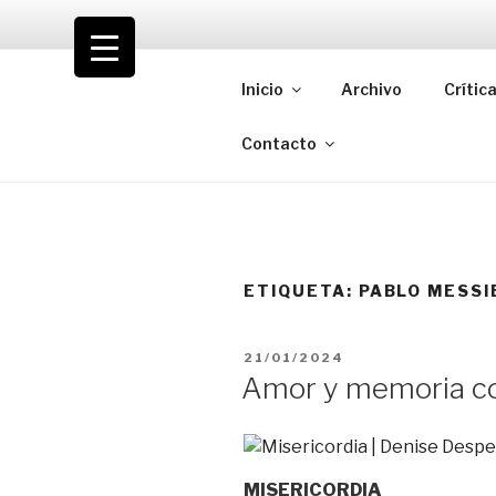
Saltar
al
VOLODIA
contenido
Inicio
Archivo
Crític
Teatro | Crítica | Cambio
Contacto
ETIQUETA:
PABLO MESSI
PUBLICADO
21/01/2024
EL
Amor y memoria co
MISERICORDIA