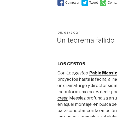
vitamina
D”
PUBLICADO
05/01/2024
EL
Un teorema fallido
LOS GESTOS
Con
Los gestos
,
Pablo Messi
proyectos hasta la fecha, al 
un dramaturgo y director siemp
inconformismo no es decir poco
creer
, Messiez profundiza en 
en aquel montaje, en busca de 
para conectar con la emoción 
los nuevos lenguajes y el aleja