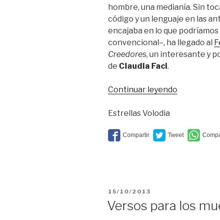
hombre, una medianía. Sin toca
código y un lenguaje en las an
encajaba en lo que podríamos 
convencional–, ha llegado al
F
Creedores
, un interesante y
de
Claudia Faci
.
“Hablar
Continuar leyendo
con
Strindberg
Estrellas Volodia
PUBLICADO
15/10/2013
EL
Versos para los mu