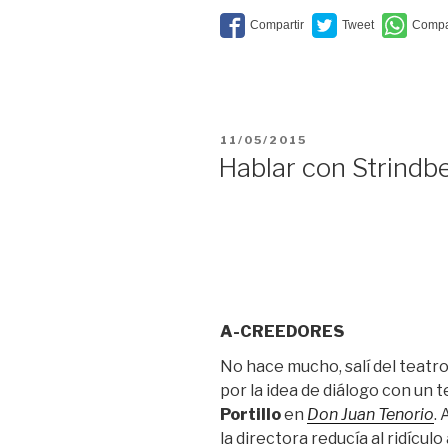
Malasaña”
PUBLICADO
11/05/2015
EL
Hablar con Strindb
A-CREEDORES
No hace mucho, salí del teat
por la idea de diálogo con un 
Portillo
en
Don Juan Tenorio
.
la directora reducía al ridícul