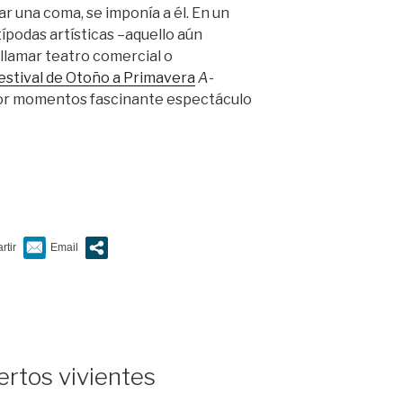
r una coma, se imponía a él. En un
típodas artísticas –aquello aún
llamar teatro comercial o
estival de Otoño a Primavera
A-
 por momentos fascinante espectáculo
”
ertos vivientes