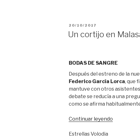
PUBLICADO
20/10/2017
EL
Un cortijo en Mala
BODAS DE SANGRE
Después del estreno de la nue
Federico García Lorca
, que 
mantuve con otros asistentes u
debate se reducía a una pregu
como se afirma habitualment
“Un
Continuar leyendo
cortijo
en
Estrellas Volodia